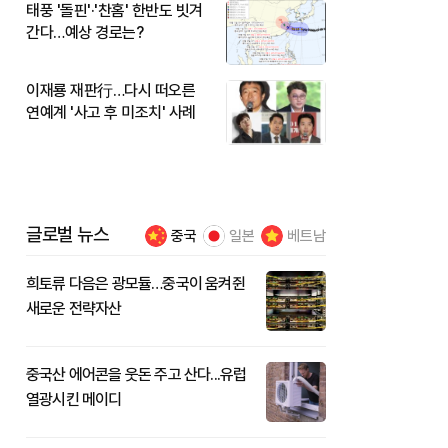
태풍 '돌핀'·'찬홈' 한반도 빗겨
간다…예상 경로는?
이재룡 재판行…다시 떠오른
연예계 '사고 후 미조치' 사례
글로벌 뉴스
중국
일본
베트남
희토류 다음은 광모듈…중국이 움켜쥔
새로운 전략자산
중국산 에어콘을 웃돈 주고 산다...유럽
열광시킨 메이디