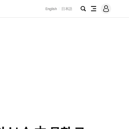
로
English
日本語
그
검
전
인
색
체
메
뉴