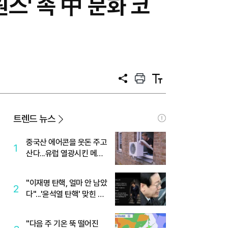
스' 속 中 문화 코
공
프
텍
유
린
스
트
트
크
기
트렌드 뉴스
중국산 에어콘을 웃돈 주고
1
산다...유럽 열광시킨 메이
디
"이재명 탄핵, 얼마 안 남았
2
다"...'윤석열 탄핵' 맞힌 무
당, '성지글' 등장
"다음 주 기온 뚝 떨어진