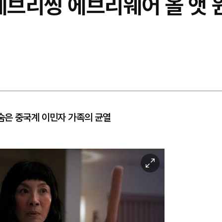
에브리씽 에브리웨어 올 앳 원
숨은 중국계 이민자 가족의 균열
이
미
지
확
대