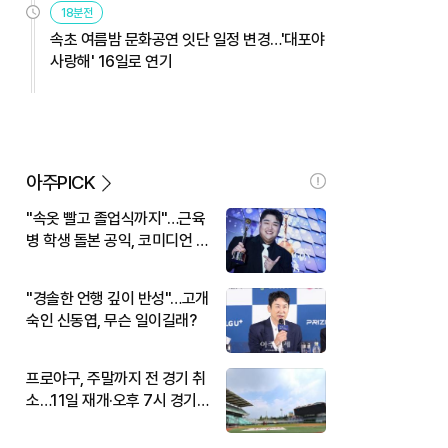
18분전
속초 여름밤 문화공연 잇단 일정 변경…'대포야
사랑해' 16일로 연기
아주PICK
"속옷 빨고 졸업식까지"…근육
병 학생 돌본 공익, 코미디언 김
규원이었다
"경솔한 언행 깊이 반성"…고개
숙인 신동엽, 무슨 일이길래?
프로야구, 주말까지 전 경기 취
소…11일 재개·오후 7시 경기
시작