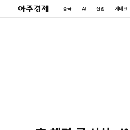
아
중국
AI
산업
재테크
주
경
제