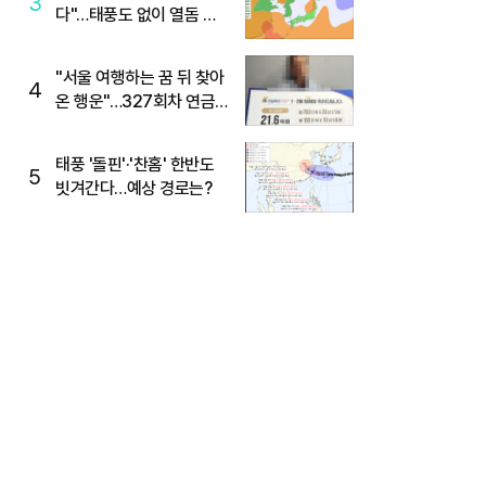
3
다"…태풍도 없이 열돔 박
살 낸 '이것'
"서울 여행하는 꿈 뒤 찾아
4
온 행운"…327회차 연금
복권720+ 당첨번호조회
주목
태풍 '돌핀'·'찬홈' 한반도
5
빗겨간다…예상 경로는?