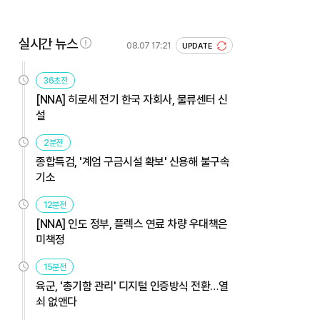
실시간 뉴스
08.07 17:21
UPDATE
36초전
[NNA] 히로세 전기 한국 자회사, 물류센터 신
설
2분전
종합특검, '계엄 구금시설 확보' 신용해 불구속
기소
12분전
[NNA] 인도 정부, 플렉스 연료 차량 우대책은
미책정
15분전
육군, '총기함 관리' 디지털 인증방식 전환…열
쇠 없앤다