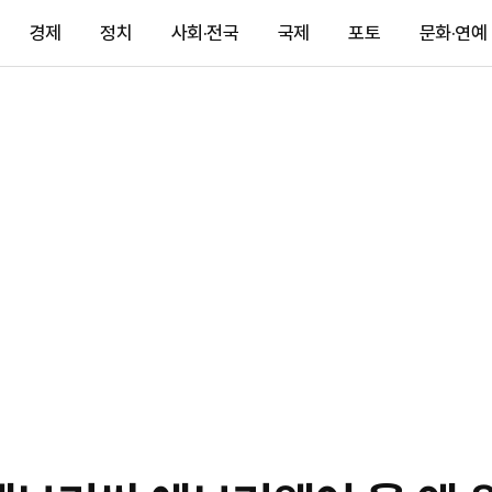
경제
정치
사회·전국
국제
포토
문화·연예