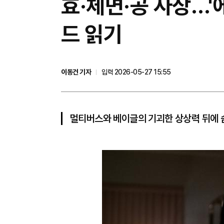
효·체면·공 사상…'
드 읽기
이동건 기자
입력 2026-05-27 15:55
멀티버스와 베이글의 기괴한 상상력 뒤에 