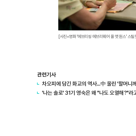
[사진=영화 '에브리씽 에브리웨어 올 앳 원스' 스틸
관련기사
차오피에 담긴 화교의 역사…中 울린 '할머니께
'나는 솔로' 31기 영숙은 왜 "나도 오열해?"