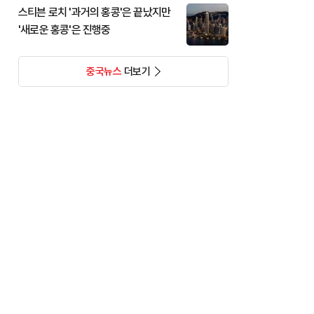
스티븐 로치 '과거의 홍콩'은 끝났지만
'새로운 홍콩'은 진행중
중국뉴스
더보기