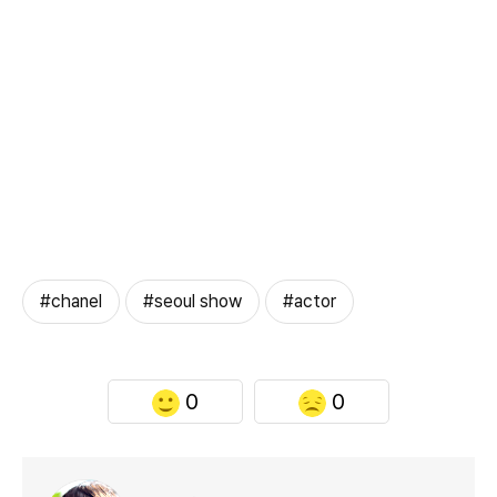
#chanel
#seoul show
#actor
0
0