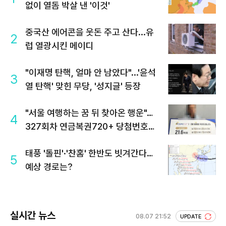
없이 열돔 박살 낸 '이것'
중국산 에어콘을 웃돈 주고 산다...유
2
럽 열광시킨 메이디
"이재명 탄핵, 얼마 안 남았다"...'윤석
3
열 탄핵' 맞힌 무당, '성지글' 등장
"서울 여행하는 꿈 뒤 찾아온 행운"…
4
327회차 연금복권720+ 당첨번호조
회 주목
태풍 '돌핀'·'찬홈' 한반도 빗겨간다…
5
예상 경로는?
실시간 뉴스
08.07 21:52
UPDATE