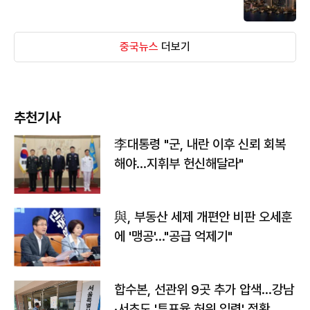
중국뉴스
더보기
추천기사
李대통령 "군, 내란 이후 신뢰 회복
해야…지휘부 헌신해달라"
與, 부동산 세제 개편안 비판 오세훈
에 '맹공'…"공급 억제기"
합수본, 선관위 9곳 추가 압색…강남
·서초도 '투표율 허위 입력' 정황