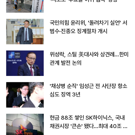
국민의힘 윤리위, '돌려차기 실언' 서
범수·진종오 징계절차 개시
위성락, 스틸 美대사와 상견례…한미
관계 발전 논의
'채상병 순직' 임성근 전 사단장 항소
심도 징역 3년
현금 88조 쌓인 SK하이닉스, 국내
채권시장 '큰손' 됐다…최대 40조 투
자