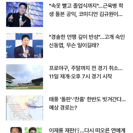
"속옷 빨고 졸업식까지"…근육병 학
생 돌본 공익, 코미디언 김규원이었
다
"경솔한 언행 깊이 반성"…고개 숙인
신동엽, 무슨 일이길래?
프로야구, 주말까지 전 경기 취소…
11일 재개·오후 7시 경기 시작
태풍 '돌핀'·'찬홈' 한반도 빗겨간다…
예상 경로는?
이재룡 재판行…다시 떠오른 연예계