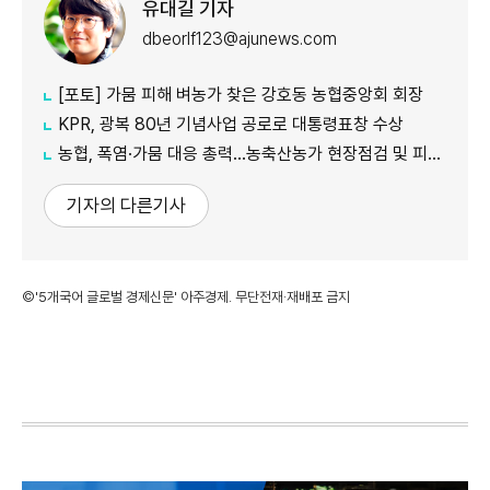
유대길 기자
dbeorlf123@ajunews.com
[포토] 가뭄 피해 벼농가 찾은 강호동 농협중앙회 회장
KPR, 광복 80년 기념사업 공로로 대통령표창 수상
농협, 폭염·가뭄 대응 총력...농축산농가 현장점검 및 피해 예방 강화
기자의 다른기사
©'5개국어 글로벌 경제신문' 아주경제. 무단전재·재배포 금지