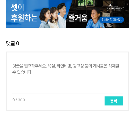
댓글
0
0
/ 300
등록