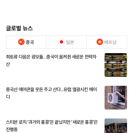
글로벌 뉴스
중국
일본
베트남
희토류 다음은 광모듈…중국이 움켜쥔 새로운 전략자
산
중국산 에어콘을 웃돈 주고 산다...유럽 열광시킨 메이
디
스티븐 로치 '과거의 홍콩'은 끝났지만 '새로운 홍콩'은
진행중