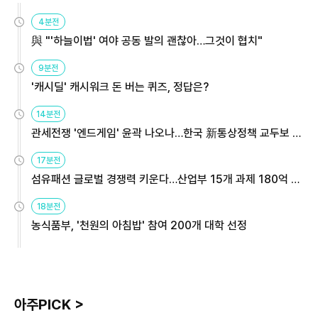
4분전
與 "'하늘이법' 여야 공동 발의 괜찮아…그것이 협치"
9분전
'캐시딜' 캐시워크 돈 버는 퀴즈, 정답은?
14분전
관세전쟁 '엔드게임' 윤곽 나오나…한국 新통상정책 교두보 활
용해야
17분전
섬유패션 글로벌 경쟁력 키운다…산업부 15개 과제 180억 지
원
18분전
농식품부, '천원의 아침밥' 참여 200개 대학 선정
아주PICK >