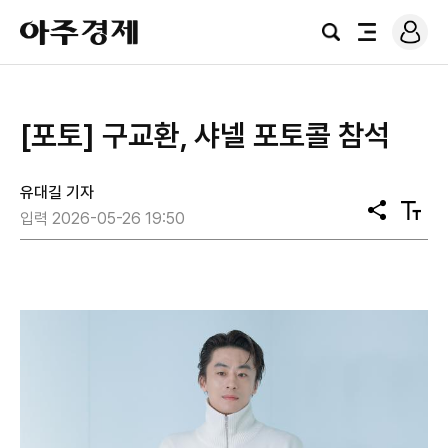
로
아
그
검
전
주
인
색
체
경
메
제
뉴
[포토] 구교환, 샤넬 포토콜 참석
유대길 기자
공
텍
입력 2026-05-26 19:50
유
스
트
크
기