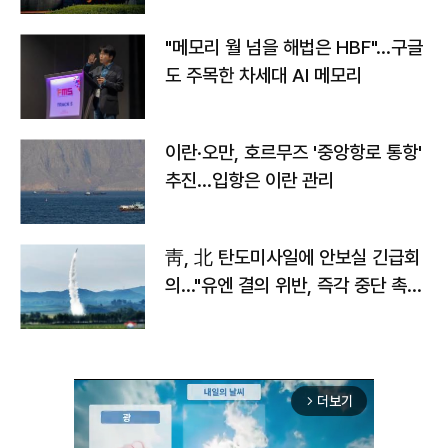
"메모리 월 넘을 해법은 HBF"…구글
도 주목한 차세대 AI 메모리
이란·오만, 호르무즈 '중앙항로 통항'
추진…입항은 이란 관리
靑, 北 탄도미사일에 안보실 긴급회
의…"유엔 결의 위반, 즉각 중단 촉
구"
더보기
arrow_forward_ios