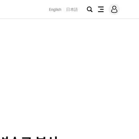
로
English
日本語
그
검
전
인
색
체
메
뉴