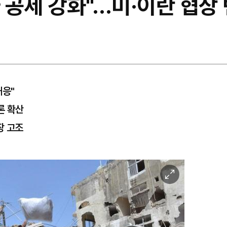
 공세 강화"…미·이란 협상
대응"
론 확산
장 고조
이
미
지
확