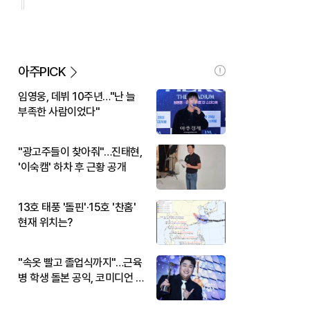
아주PICK
임영웅, 데뷔 10주년…"난 늘
부족한 사람이었다"
"광고주들이 찾아줘"…진태현,
'이숙캠' 하차 후 근황 공개
13호 태풍 '돌핀'·15호 '찬홈'
현재 위치는?
"속옷 빨고 졸업식까지"…근육
병 학생 돌본 공익, 코미디언 김
규원이었다