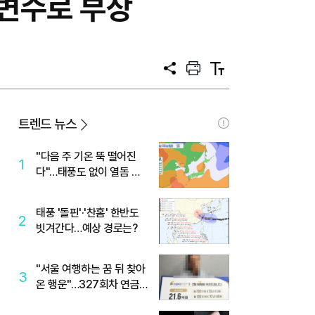
 변수로 부상
공
프
텍
유
린
스
트
트
크
기
트렌드 뉴스
"다음 주 기온 뚝 떨어진
1
다"…태풍도 없이 열돔 박
살 낸 '이것'
태풍 '돌핀'·'찬홈' 한반도
2
빗겨간다…예상 경로는?
"서울 여행하는 꿈 뒤 찾아
3
온 행운"…327회차 연금
복권720+ 당첨번호조회