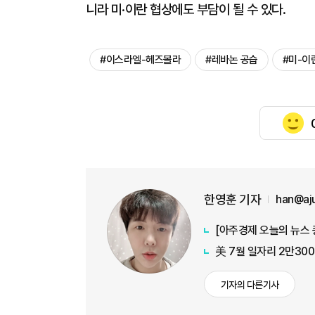
니라 미·이란 협상에도 부담이 될 수 있다.
#이스라엘-헤즈볼라
#레바논 공습
#미-이
한영훈 기자
han@aj
美 7월 일자리 2만30
기자의 다른기사