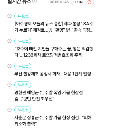
실시간 뉴스
08.09 01:45
UPDATE
4시간전
[아주경제 오늘의 뉴스 종합] 李대통령 'ISA·주
가 누르기' 재검토…與 "환영" 野 "졸속 국정"
外
5시간전
"호수에 빠진 지인들 구해주는 꿈, 행운 직감했
다"…1236회차 로또당첨번호조회 주목
6시간전
부산 철강제조 공장서 화재…대응 1단계 발령
6시간전
명현관 해남군수, 주말 폭염·가뭄 현장점
검…"군민 안전 최우선"
6시간전
사순문 장흥군수, 주말 가뭄 현장 점검…"피해
최소화 총력"