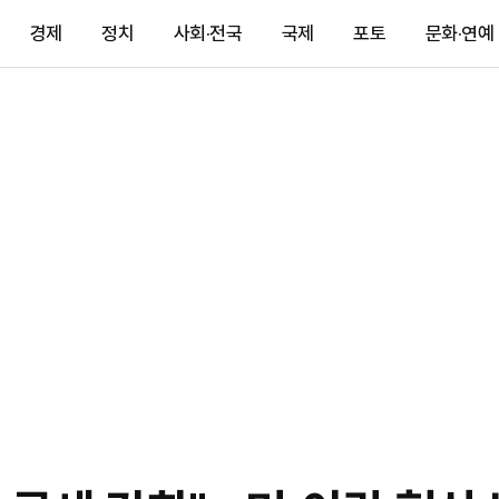
경제
정치
사회·전국
국제
포토
문화·연예