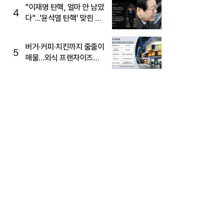
주목
"이재명 탄핵, 얼마 안 남았
4
다"...'윤석열 탄핵' 맞힌 무
당, '성지글' 등장
버거·커피·치킨까지 줄줄이
5
매물…외식 프랜차이즈
M&A '활기'