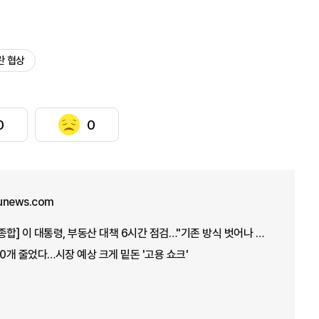
란 협상
0
0
unews.com
[아주경제 오늘의 뉴스 종합] 이 대통령, 부동산 대책 6시간 점검…"기존 방식 벗어나 과감히 실행" 外
00개 줄었다…시장 예상 크게 밑돈 '고용 쇼크'