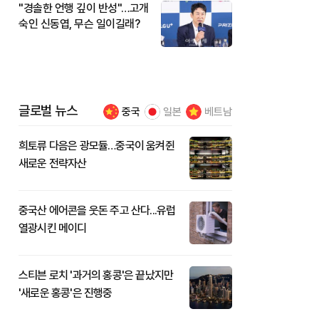
"경솔한 언행 깊이 반성"…고개
숙인 신동엽, 무슨 일이길래?
글로벌 뉴스
중국
일본
베트남
희토류 다음은 광모듈…중국이 움켜쥔
새로운 전략자산
중국산 에어콘을 웃돈 주고 산다...유럽
열광시킨 메이디
스티븐 로치 '과거의 홍콩'은 끝났지만
'새로운 홍콩'은 진행중