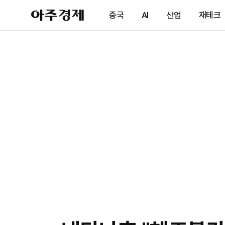
아
중국
AI
산업
재테크
주
경
제