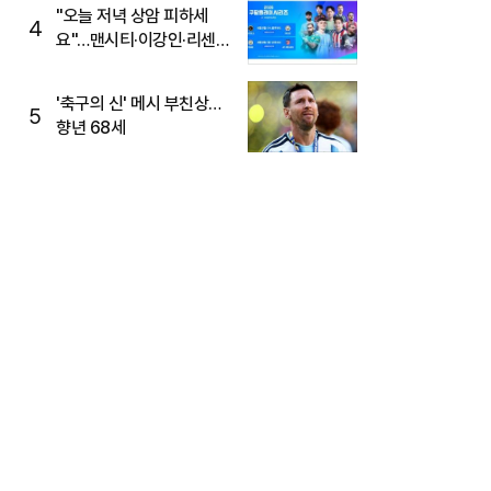
"오늘 저녁 상암 피하세
4
요"…맨시티·이강인·리센느
뜬다, 6호선 혼잡 예상
'축구의 신' 메시 부친상…
5
향년 68세