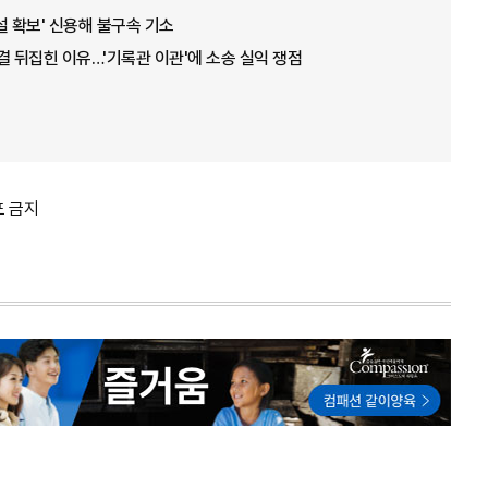
설 확보' 신용해 불구속 기소
결 뒤집힌 이유…'기록관 이관'에 소송 실익 쟁점
포 금지