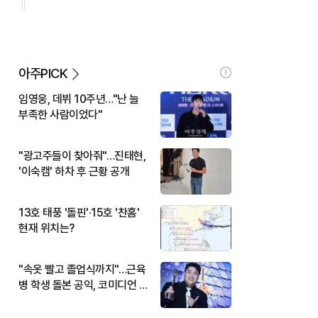
아주PICK
임영웅, 데뷔 10주년…"난 늘
부족한 사람이었다"
"광고주들이 찾아줘"…진태현,
'이숙캠' 하차 후 근황 공개
13호 태풍 '돌핀'·15호 '찬홈'
현재 위치는?
"속옷 빨고 졸업식까지"…근육
병 학생 돌본 공익, 코미디언 김
규원이었다