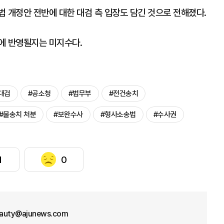
 개정안 전반에 대한 대검 측 입장도 담긴 것으로 전해졌다.
에 반영될지는 미지수다.
대검
#공소청
#법무부
#전건송치
#불송치 처분
#보완수사
#형사소송법
#수사권
1
0
eauty@ajunews.com