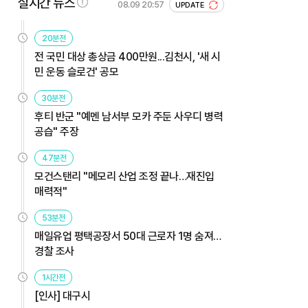
실시간 뉴스
08.09 20:57
UPDATE
20분전
전 국민 대상 총상금 400만원...김천시, '새 시
민 운동 슬로건' 공모
30분전
후티 반군 "예멘 남서부 모카 주둔 사우디 병력
공습" 주장
47분전
모건스탠리 "메모리 산업 조정 끝나…재진입
매력적"
53분전
매일유업 평택공장서 50대 근로자 1명 숨져…
경찰 조사
1시간전
[인사] 대구시