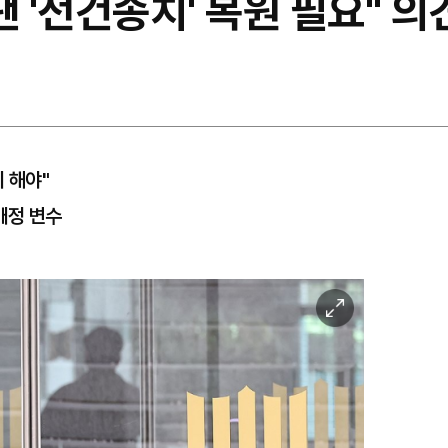
땐 '전건송치' 복원 필요" 의
 해야"
개정 변수
이
미
지
확
대