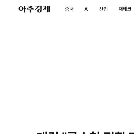
아
중국
AI
산업
재테크
주
경
제