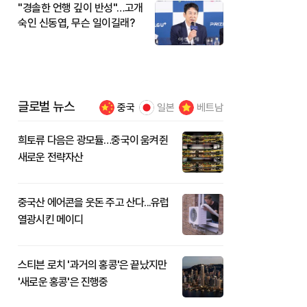
"경솔한 언행 깊이 반성"…고개
숙인 신동엽, 무슨 일이길래?
글로벌 뉴스
중국
일본
베트남
희토류 다음은 광모듈…중국이 움켜쥔
새로운 전략자산
중국산 에어콘을 웃돈 주고 산다...유럽
열광시킨 메이디
스티븐 로치 '과거의 홍콩'은 끝났지만
'새로운 홍콩'은 진행중