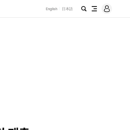
로
English
日本語
그
검
전
인
색
체
메
뉴