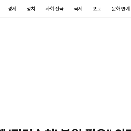
경제
정치
사회·전국
국제
포토
문화·연예