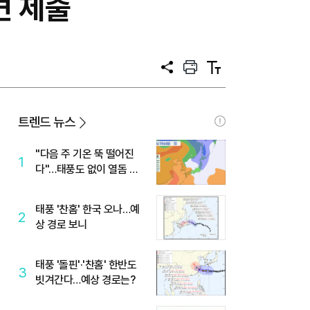
견 제출
공
프
텍
유
린
스
트
트
크
기
트렌드 뉴스
"다음 주 기온 뚝 떨어진
1
다"…태풍도 없이 열돔 박
살 낸 '이것'
태풍 '찬홈' 한국 오나…예
2
상 경로 보니
태풍 '돌핀'·'찬홈' 한반도
3
빗겨간다…예상 경로는?