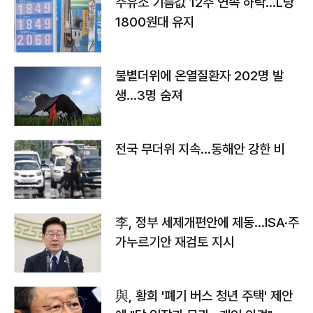
주유소 기름값 12주 연속 하락…L당
1800원대 유지
불볕더위에 온열질환자 202명 발
생…3명 숨져
전국 무더위 지속…동해안 강한 비
李, 정부 세제개편안에 제동…ISA·주
가누르기안 재검토 지시
與, 황희 '폐기 버스 청년 주택' 제안