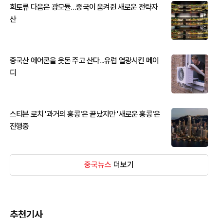
희토류 다음은 광모듈…중국이 움켜쥔 새로운 전략자
산
중국산 에어콘을 웃돈 주고 산다...유럽 열광시킨 메이
디
스티븐 로치 '과거의 홍콩'은 끝났지만 '새로운 홍콩'은
진행중
중국뉴스
더보기
추천기사