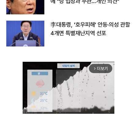
에 "당 입장과 무관…개인 의견"
李대통령, '호우피해' 안동·의성 관할
4개면 특별재난지역 선포
더보기
arrow_forward_ios
Unmute