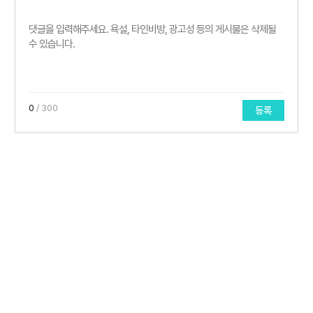
0
/ 300
등록