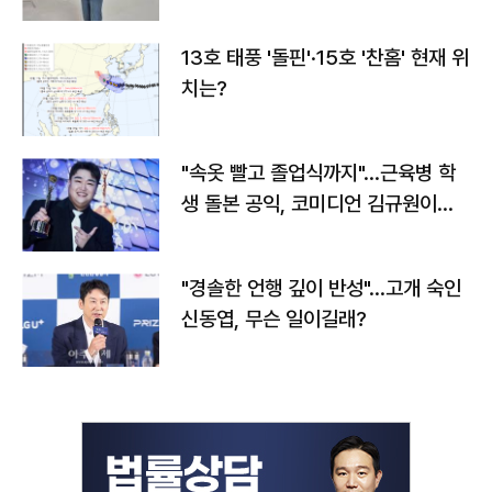
13호 태풍 '돌핀'·15호 '찬홈' 현재 위
치는?
"속옷 빨고 졸업식까지"…근육병 학
생 돌본 공익, 코미디언 김규원이었
다
"경솔한 언행 깊이 반성"…고개 숙인
신동엽, 무슨 일이길래?