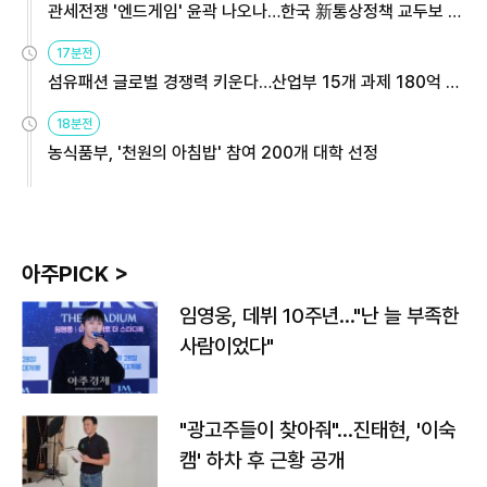
관세전쟁 '엔드게임' 윤곽 나오나…한국 新통상정책 교두보 활
용해야
17분전
섬유패션 글로벌 경쟁력 키운다…산업부 15개 과제 180억 지
원
18분전
농식품부, '천원의 아침밥' 참여 200개 대학 선정
아주PICK >
임영웅, 데뷔 10주년…"난 늘 부족한
사람이었다"
"광고주들이 찾아줘"…진태현, '이숙
캠' 하차 후 근황 공개