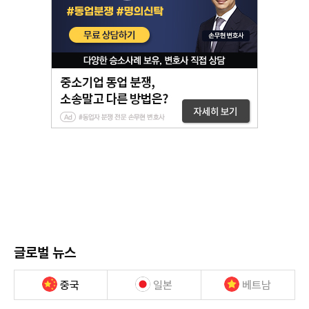
글로벌 뉴스
중국
일본
베트남