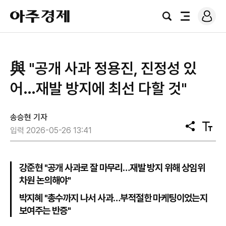
로
아
그
검
전
주
인
색
체
경
메
제
뉴
與 "공개 사과 정용진, 진정성 있
어…재발 방지에 최선 다할 것"
송승현 기자
공
텍
입력 2026-05-26 13:41
유
스
트
크
기
강준현 "공개 사과로 잘 마무리…재발 방지 위해 상임위
차원 논의해야"
박지혜 "총수까지 나서 사과…부적절한 마케팅이었는지
보여주는 반증"