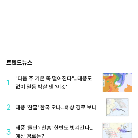
트렌드뉴스
"다음 주 기온 뚝 떨어진다"…태풍도
1
없이 열돔 박살 낸 '이것'
2
태풍 '찬홈' 한국 오나…예상 경로 보니
태풍 '돌핀'·'찬홈' 한반도 빗겨간다…
3
예상 경로는?