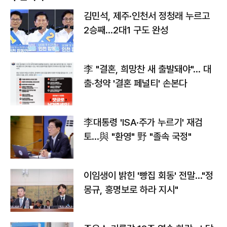
김민석, 제주·인천서 정청래 누르고
2승째…2대1 구도 완성
李 "결혼, 희망찬 새 출발돼야"… 대
출·청약 '결혼 페널티' 손본다
李대통령 'ISA·주가 누르기' 재검
토…與 "환영" 野 "졸속 국정"
이임생이 밝힌 '빵집 회동' 전말…"정
몽규, 홍명보로 하라 지시"