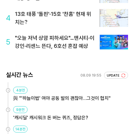
13호 태풍 '돌핀'·15호 '찬홈' 현재 위
4
치는?
"오늘 저녁 상암 피하세요"…맨시티·이
5
강인·리센느 뜬다, 6호선 혼잡 예상
실시간 뉴스
08.09 19:55
UPDATE
4분전
與 "'하늘이법' 여야 공동 발의 괜찮아…그것이 협치"
9분전
'캐시딜' 캐시워크 돈 버는 퀴즈, 정답은?
14분전