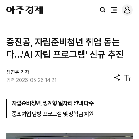
로
아
그
검
전
주
인
색
체
경
메
제
뉴
중진공, 자립준비청년 취업 돕는
다...'AI 자립 프로그램' 신규 추진
정연우 기자
공
텍
입력 2026-05-26 14:21
유
스
트
크
기
자립준비청년, 생계형 일자리 선택 다수
중소기업 탐방 프로그램 및 장학금 지원