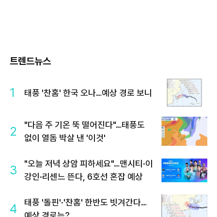
트렌드뉴스
1
태풍 '찬홈' 한국 오나…예상 경로 보니
"다음 주 기온 뚝 떨어진다"…태풍도
2
없이 열돔 박살 낸 '이것'
"오늘 저녁 상암 피하세요"…맨시티·이
3
강인·리센느 뜬다, 6호선 혼잡 예상
태풍 '돌핀'·'찬홈' 한반도 빗겨간다…
4
예상 경로는?