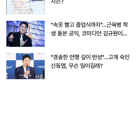
치는?
"속옷 빨고 졸업식까지"…근육병 학
생 돌본 공익, 코미디언 김규원이었
다
"경솔한 언행 깊이 반성"…고개 숙인
신동엽, 무슨 일이길래?