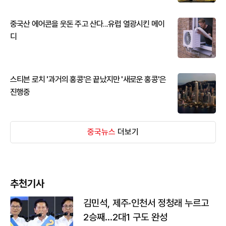
중국산 에어콘을 웃돈 주고 산다...유럽 열광시킨 메이
디
스티븐 로치 '과거의 홍콩'은 끝났지만 '새로운 홍콩'은
진행중
중국뉴스
더보기
추천기사
김민석, 제주·인천서 정청래 누르고
2승째…2대1 구도 완성