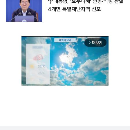
李대통령, '호우피해' 안동·의성 관할
4개면 특별재난지역 선포
더보기
arrow_forward_ios
Mute