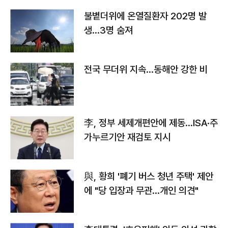
불볕더위에 온열질환자 202명 발
생…3명 숨져
전국 무더위 지속…동해안 강한 비
李, 정부 세제개편안에 제동…ISA·주
가누르기안 재검토 지시
與, 황희 '폐기 버스 청년 주택' 제안
에 "당 입장과 무관…개인 의견"