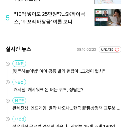
"10억 넣어도 25만원"?…SK하이닉
5
스, '쥐꼬리 배당금' 여론 보니
실시간 뉴스
08.10 02:23
UPDATE
4분전
與 "'하늘이법' 여야 공동 발의 괜찮아…그것이 협치"
9분전
'캐시딜' 캐시워크 돈 버는 퀴즈, 정답은?
14분전
관세전쟁 '엔드게임' 윤곽 나오나…한국 新통상정책 교두보 활
용해야
17분전
섬유패션 글로벌 경쟁력 키운다…산업부 15개 과제 180억 지