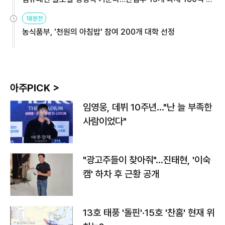
원
18분전
농식품부, '천원의 아침밥' 참여 200개 대학 선정
아주PICK >
임영웅, 데뷔 10주년…"난 늘 부족한
사람이었다"
"광고주들이 찾아줘"…진태현, '이숙
캠' 하차 후 근황 공개
13호 태풍 '돌핀'·15호 '찬홈' 현재 위