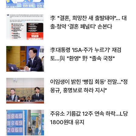
李 "결혼, 희망찬 새 출발돼야"… 대
출·청약 '결혼 페널티' 손본다
李대통령 'ISA·주가 누르기' 재검
토…與 "환영" 野 "졸속 국정"
이임생이 밝힌 '빵집 회동' 전말…"정
몽규, 홍명보로 하라 지시"
주유소 기름값 12주 연속 하락…L당
1800원대 유지