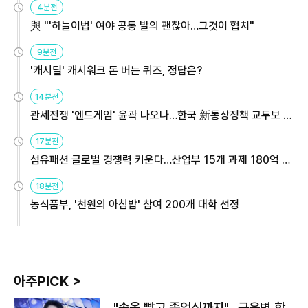
4분전
與 "'하늘이법' 여야 공동 발의 괜찮아…그것이 협치"
9분전
'캐시딜' 캐시워크 돈 버는 퀴즈, 정답은?
14분전
관세전쟁 '엔드게임' 윤곽 나오나…한국 新통상정책 교두보 활
용해야
17분전
섬유패션 글로벌 경쟁력 키운다…산업부 15개 과제 180억 지
원
18분전
농식품부, '천원의 아침밥' 참여 200개 대학 선정
아주PICK >
"속옷 빨고 졸업식까지"…근육병 학