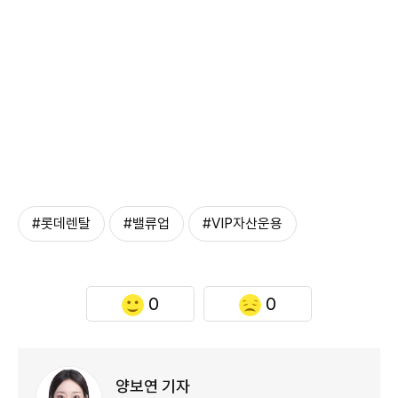
#롯데렌탈
#밸류업
#VIP자산운용
0
0
양보연 기자