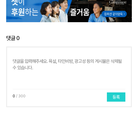
댓글
0
0
/ 300
등록