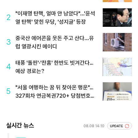
"이재명 탄핵, 얼마 안 남았다"...'윤석
2
열 탄핵' 맞힌 무당, '성지글' 등장
중국산 에어콘을 웃돈 주고 산다...유
3
럽 열광시킨 메이디
태풍 '돌핀'·'찬홈' 한반도 빗겨간다…
4
예상 경로는?
"서울 여행하는 꿈 뒤 찾아온 행운"…
5
327회차 연금복권720+ 당첨번호조
회 주목
실시간 뉴스
08.08 14:10
UPDATE