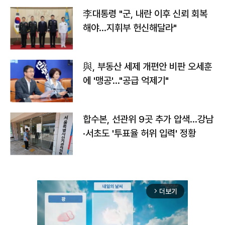
李대통령 "군, 내란 이후 신뢰 회복
해야…지휘부 헌신해달라"
與, 부동산 세제 개편안 비판 오세훈
에 '맹공'…"공급 억제기"
합수본, 선관위 9곳 추가 압색…강남
·서초도 '투표율 허위 입력' 정황
더보기
arrow_forward_ios