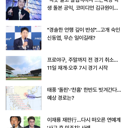
생 돌본 공익, 코미디언 김규원이었
다
"경솔한 언행 깊이 반성"…고개 숙인
신동엽, 무슨 일이길래?
프로야구, 주말까지 전 경기 취소…
11일 재개·오후 7시 경기 시작
태풍 '돌핀'·'찬홈' 한반도 빗겨간다…
예상 경로는?
이재룡 재판行…다시 떠오른 연예계
'사고 후 미조치' 사례