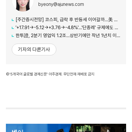
byeony@ajunews.com
[주간증시전망] 코스피, 급락 후 반등세 이어갈까…美 CPI·외국인 수급 '촉각'
'+17.91→-5.12→+3.76→-4.8%'…'단종레' 규제에도 여전히 롤러코스터 타는 코스피
한투證, 2분기 영업익 1.2조…상반기에만 작년 1년치 이익만큼 벌었다
기자의 다른기사
©'5개국어 글로벌 경제신문' 아주경제. 무단전재·재배포 금지