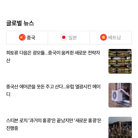
글로벌 뉴스
중국
일본
베트남
희토류 다음은 광모듈…중국이 움켜쥔 새로운 전략자
산
중국산 에어콘을 웃돈 주고 산다...유럽 열광시킨 메이
디
스티븐 로치 '과거의 홍콩'은 끝났지만 '새로운 홍콩'은
진행중