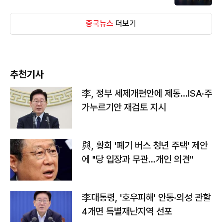
중국뉴스
더보기
추천기사
李, 정부 세제개편안에 제동…ISA·주
가누르기안 재검토 지시
與, 황희 '폐기 버스 청년 주택' 제안
에 "당 입장과 무관…개인 의견"
李대통령, '호우피해' 안동·의성 관할
4개면 특별재난지역 선포