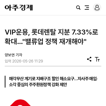
로
아
그
검
전
주
인
색
체
경
메
제
뉴
VIP운용, 롯데렌탈 지분 7.33%로
확대…"밸류업 정책 재개해야"
양보연 기자
공
텍
입력 2026-05-26 11:29
유
스
트
크
기
매각무산 계기로 지배구조 할인 해소요구…자사주 매입·
소각 중심의 주주환원정책 강화 제안