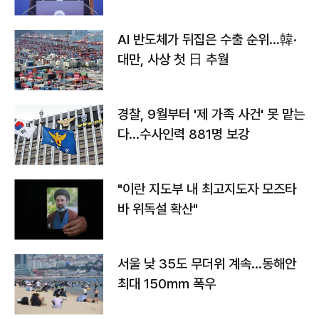
AI 반도체가 뒤집은 수출 순위…韓·
대만, 사상 첫 日 추월
경찰, 9월부터 '제 가족 사건' 못 맡는
다…수사인력 881명 보강
"이란 지도부 내 최고지도자 모즈타
바 위독설 확산"
서울 낮 35도 무더위 계속…동해안
최대 150㎜ 폭우