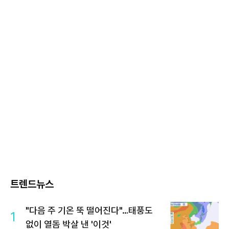
트렌드뉴스
"다음 주 기온 뚝 떨어진다"…태풍도
1
없이 열돔 박살 낸 '이것'