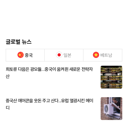
글로벌 뉴스
중국
일본
베트남
희토류 다음은 광모듈…중국이 움켜쥔 새로운 전략자
산
중국산 에어콘을 웃돈 주고 산다...유럽 열광시킨 메이
디