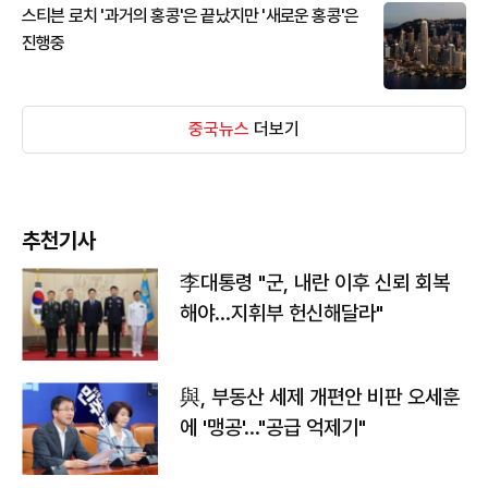
스티븐 로치 '과거의 홍콩'은 끝났지만 '새로운 홍콩'은
진행중
중국뉴스
더보기
추천기사
李대통령 "군, 내란 이후 신뢰 회복
해야…지휘부 헌신해달라"
與, 부동산 세제 개편안 비판 오세훈
에 '맹공'…"공급 억제기"