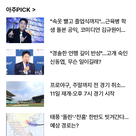
아주PICK >
"속옷 빨고 졸업식까지"…근육병 학
생 돌본 공익, 코미디언 김규원이었
다
"경솔한 언행 깊이 반성"…고개 숙인
신동엽, 무슨 일이길래?
프로야구, 주말까지 전 경기 취소…
11일 재개·오후 7시 경기 시작
태풍 '돌핀'·'찬홈' 한반도 빗겨간다…
예상 경로는?