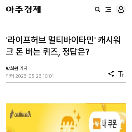
로
아
그
검
전
주
인
색
체
경
메
제
뉴
'라이프허브 멀티바이타민' 캐시워
크 돈 버는 퀴즈, 정답은?
박희원 기자
공
텍
입력 2026-05-26 10:01
유
스
트
크
기