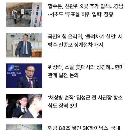
합수본, 선관위 9곳 추가 압색…강남
·서초도 '투표율 허위 입력' 정황
국민의힘 윤리위, '돌려차기 실언' 서
범수·진종오 징계절차 개시
위성락, 스틸 美대사와 상견례…한미
관계 발전 논의
'채상병 순직' 임성근 전 사단장 항소
심도 징역 3년
현금 88조 쌓인 SK하이닉스, 국내