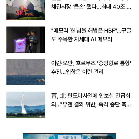
채권시장 '큰손' 됐다…최대 40조 투
자
"메모리 월 넘을 해법은 HBF"…구글
도 주목한 차세대 AI 메모리
이란·오만, 호르무즈 '중앙항로 통항'
추진…입항은 이란 관리
靑, 北 탄도미사일에 안보실 긴급회
의…"유엔 결의 위반, 즉각 중단 촉
구"