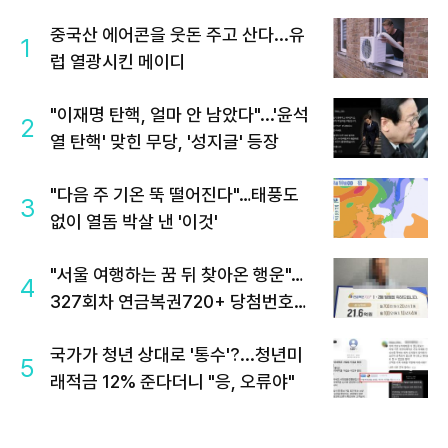
중국산 에어콘을 웃돈 주고 산다...유
1
럽 열광시킨 메이디
"이재명 탄핵, 얼마 안 남았다"...'윤석
2
열 탄핵' 맞힌 무당, '성지글' 등장
"다음 주 기온 뚝 떨어진다"…태풍도
3
없이 열돔 박살 낸 '이것'
"서울 여행하는 꿈 뒤 찾아온 행운"…
4
327회차 연금복권720+ 당첨번호조
회 주목
국가가 청년 상대로 '통수'?...청년미
5
래적금 12% 준다더니 "응, 오류야"