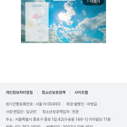
더보기
arrow_forward_ios
Unmute
개인정보처리방침
청소년보호정책
사이트맵
정기간행등록번호 : 서울 아 00493
회장·발행인 : 곽영길
사장·편집인 : 임규진
청소년보호책임자 : 전운
주소 : 서울특별시 종로구 종로 1길 42(수송동 146-1) 이마빌딩 11층