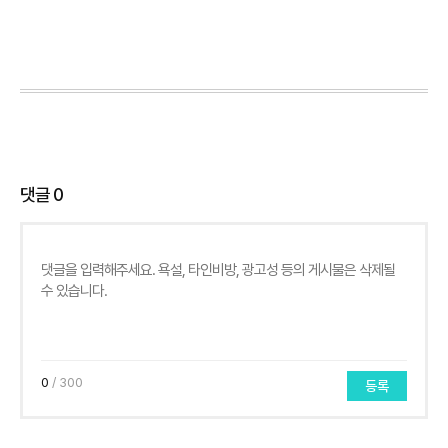
댓글
0
0
/ 300
등록