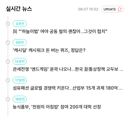
실시간 뉴스
08.07 15:52
UPDATE
4분전
與 "'하늘이법' 여야 공동 발의 괜찮아…그것이 협치"
9분전
'캐시딜' 캐시워크 돈 버는 퀴즈, 정답은?
14분전
관세전쟁 '엔드게임' 윤곽 나오나…한국 新통상정책 교두보 활
용해야
17분전
섬유패션 글로벌 경쟁력 키운다…산업부 15개 과제 180억 지
원
18분전
농식품부, '천원의 아침밥' 참여 200개 대학 선정