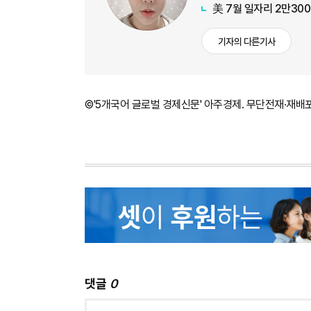
美 7월 일자리 2만30
기자의 다른기사
©'5개국어 글로벌 경제신문' 아주경제. 무단전재·재배
댓글
0