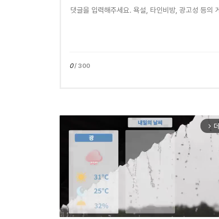
0
/ 300
더
arrow_forward_ios