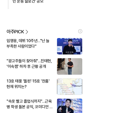
민 운동 슬로건' 공모
아주PICK
임영웅, 데뷔 10주년…"난 늘
부족한 사람이었다"
"광고주들이 찾아줘"…진태현,
'이숙캠' 하차 후 근황 공개
13호 태풍 '돌핀'·15호 '찬홈'
현재 위치는?
"속옷 빨고 졸업식까지"…근육
병 학생 돌본 공익, 코미디언 김
규원이었다