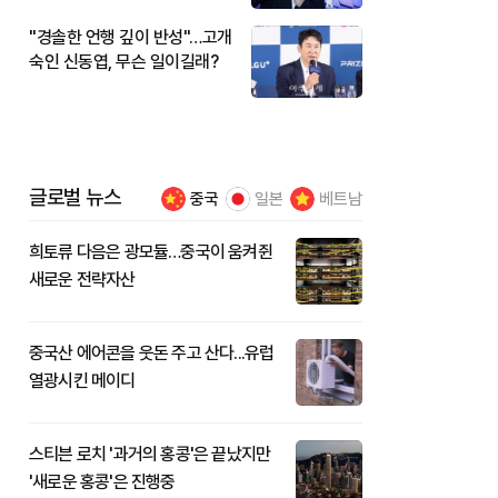
"경솔한 언행 깊이 반성"…고개
숙인 신동엽, 무슨 일이길래?
글로벌 뉴스
중국
일본
베트남
희토류 다음은 광모듈…중국이 움켜쥔
새로운 전략자산
중국산 에어콘을 웃돈 주고 산다...유럽
열광시킨 메이디
스티븐 로치 '과거의 홍콩'은 끝났지만
'새로운 홍콩'은 진행중