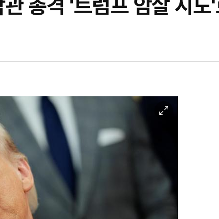
관 총격 '트럼프 암살 시도'
이
미
지
확
대