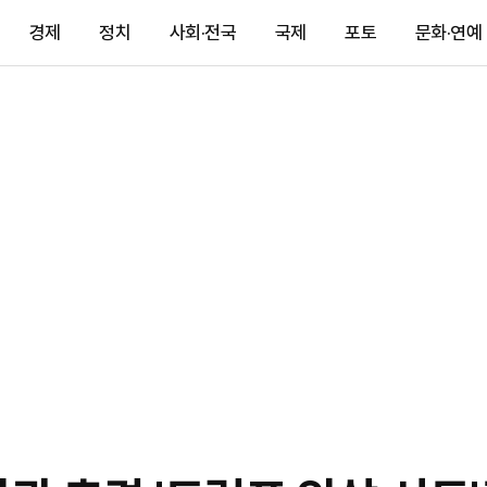
경제
정치
사회·전국
국제
포토
문화·연예