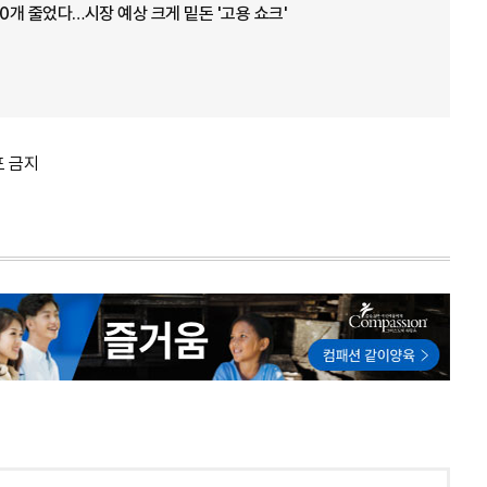
00개 줄었다…시장 예상 크게 밑돈 '고용 쇼크'
포 금지