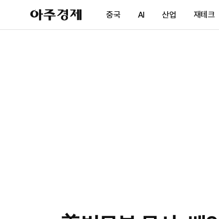
아
중국
AI
산업
재테크
주
경
제