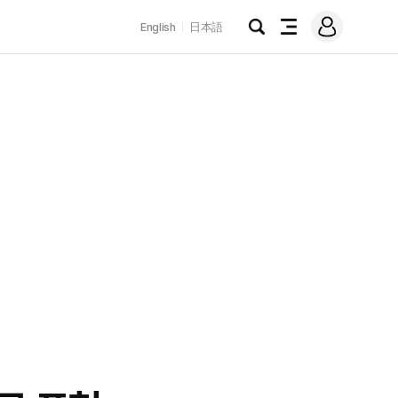
로
English
日本語
그
검
전
인
색
체
메
뉴