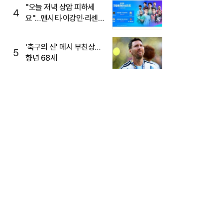
"오늘 저녁 상암 피하세
4
요"…맨시티·이강인·리센느
뜬다, 6호선 혼잡 예상
'축구의 신' 메시 부친상…
5
향년 68세