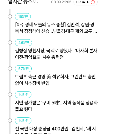
실시간 뉴스
08.09 22:05
UPDATE
16분전
[아주경제 오늘의 뉴스 종합] 김민석, 강원·경
북서 정청래에 신승…부울경·대구 제외 모두 웃
었다 外
46분전
김병삼 영천시장, 국회로 향했다…'마사회 본사
이전·광역철도' 사수 총력전
57분전
트럼프 측근 경영 美 석유회사, 그린란드 승인
없이 시추장비 반입
1시간전
시민 평가받은 '구미 5味'…지역 농식품 상용화
물꼬 텄다
1시간전
전 국민 대상 총상금 400만원...김천시, '새 시