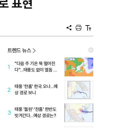
로 표현
공
프
텍
유
린
스
트
트
크
기
트렌드 뉴스
"다음 주 기온 뚝 떨어진
1
다"…태풍도 없이 열돔 박
살 낸 '이것'
태풍 '찬홈' 한국 오나…예
2
상 경로 보니
태풍 '돌핀'·'찬홈' 한반도
3
빗겨간다…예상 경로는?