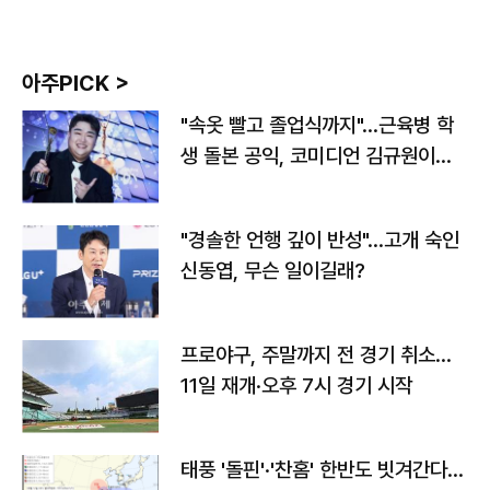
아주PICK >
"속옷 빨고 졸업식까지"…근육병 학
생 돌본 공익, 코미디언 김규원이었
다
"경솔한 언행 깊이 반성"…고개 숙인
신동엽, 무슨 일이길래?
프로야구, 주말까지 전 경기 취소…
11일 재개·오후 7시 경기 시작
태풍 '돌핀'·'찬홈' 한반도 빗겨간다…