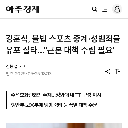
로
아
그
검
전
주
인
색
체
경
메
제
뉴
강훈식, 불법 스포츠 중계·성범죄물
유포 질타…"근본 대책 수립 필요"
김봉철 기자
공
텍
입력 2026-05-25 18:13
유
스
트
크
기
수석보좌관회의 주재…청와대 내 TF 구성 지시
행안부·고용부에 냉방 쉼터 등 폭염 대책 주문