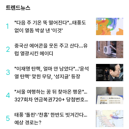
트렌드뉴스
"다음 주 기온 뚝 떨어진다"…태풍도
1
없이 열돔 박살 낸 '이것'
중국산 에어콘을 웃돈 주고 산다...유
2
럽 열광시킨 메이디
"이재명 탄핵, 얼마 안 남았다"...'윤석
3
열 탄핵' 맞힌 무당, '성지글' 등장
"서울 여행하는 꿈 뒤 찾아온 행운"…
4
327회차 연금복권720+ 당첨번호조
회 주목
태풍 '돌핀'·'찬홈' 한반도 빗겨간다…
5
예상 경로는?