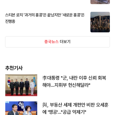
스티븐 로치 '과거의 홍콩'은 끝났지만 '새로운 홍콩'은
진행중
중국뉴스
더보기
추천기사
李대통령 "군, 내란 이후 신뢰 회복
해야…지휘부 헌신해달라"
與, 부동산 세제 개편안 비판 오세훈
에 '맹공'…"공급 억제기"