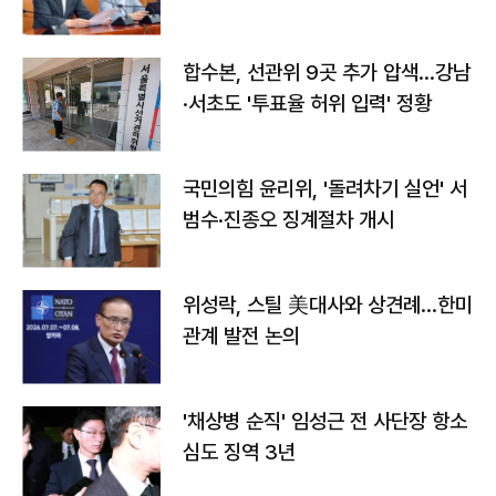
합수본, 선관위 9곳 추가 압색…강남
·서초도 '투표율 허위 입력' 정황
국민의힘 윤리위, '돌려차기 실언' 서
범수·진종오 징계절차 개시
위성락, 스틸 美대사와 상견례…한미
관계 발전 논의
'채상병 순직' 임성근 전 사단장 항소
심도 징역 3년