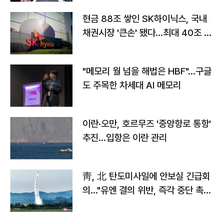
현금 88조 쌓인 SK하이닉스, 국내
채권시장 '큰손' 됐다…최대 40조 투
자
"메모리 월 넘을 해법은 HBF"…구글
도 주목한 차세대 AI 메모리
이란·오만, 호르무즈 '중앙항로 통항'
추진…입항은 이란 관리
靑, 北 탄도미사일에 안보실 긴급회
의…"유엔 결의 위반, 즉각 중단 촉
구"