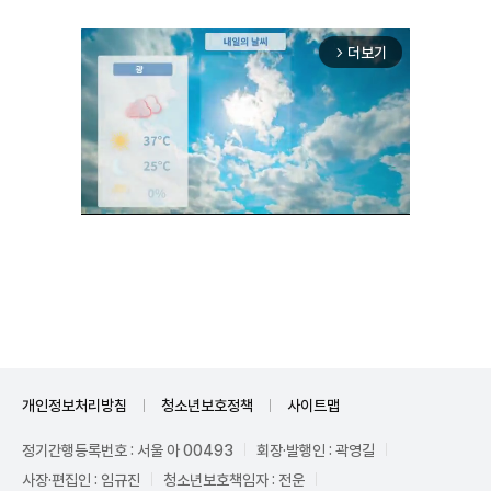
더보기
arrow_forward_ios
Unmute
개인정보처리방침
청소년보호정책
사이트맵
정기간행등록번호 : 서울 아 00493
회장·발행인 : 곽영길
사장·편집인 : 임규진
청소년보호책임자 : 전운