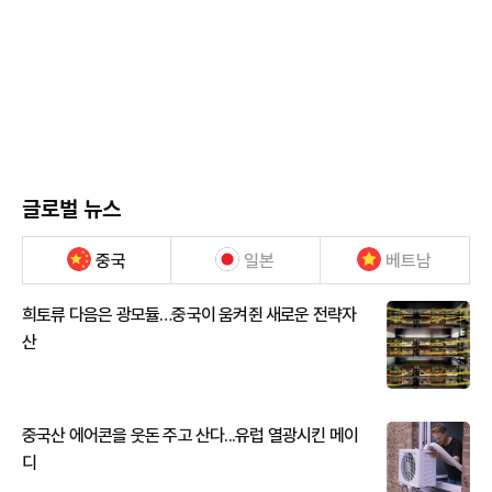
글로벌 뉴스
중국
일본
베트남
희토류 다음은 광모듈…중국이 움켜쥔 새로운 전략자
산
중국산 에어콘을 웃돈 주고 산다...유럽 열광시킨 메이
디