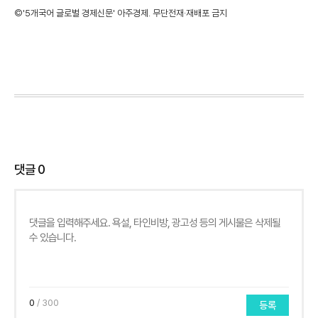
©'5개국어 글로벌 경제신문' 아주경제. 무단전재·재배포 금지
댓글
0
0
/ 300
등록