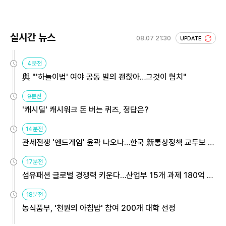
실시간 뉴스
08.07 21:30
UPDATE
4분전
與 "'하늘이법' 여야 공동 발의 괜찮아…그것이 협치"
9분전
'캐시딜' 캐시워크 돈 버는 퀴즈, 정답은?
14분전
관세전쟁 '엔드게임' 윤곽 나오나…한국 新통상정책 교두보 활
용해야
17분전
섬유패션 글로벌 경쟁력 키운다…산업부 15개 과제 180억 지
원
18분전
농식품부, '천원의 아침밥' 참여 200개 대학 선정