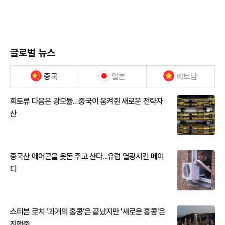
글로벌 뉴스
중국
일본
베트남
희토류 다음은 광모듈…중국이 움켜쥔 새로운 전략자
산
중국산 에어콘을 웃돈 주고 산다...유럽 열광시킨 메이
디
스티븐 로치 '과거의 홍콩'은 끝났지만 '새로운 홍콩'은
진행중