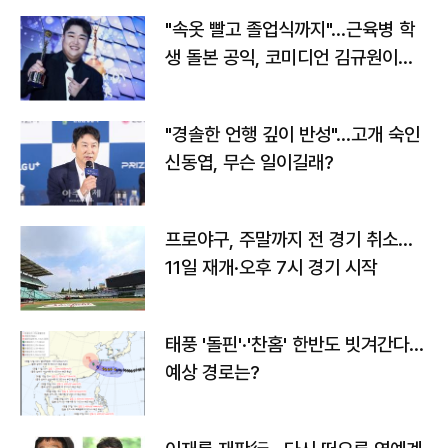
"속옷 빨고 졸업식까지"…근육병 학
생 돌본 공익, 코미디언 김규원이었
다
"경솔한 언행 깊이 반성"…고개 숙인
신동엽, 무슨 일이길래?
프로야구, 주말까지 전 경기 취소…
11일 재개·오후 7시 경기 시작
태풍 '돌핀'·'찬홈' 한반도 빗겨간다…
예상 경로는?