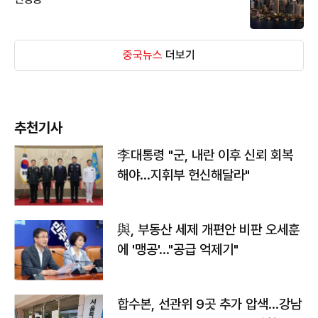
중국뉴스
더보기
추천기사
李대통령 "군, 내란 이후 신뢰 회복
해야…지휘부 헌신해달라"
與, 부동산 세제 개편안 비판 오세훈
에 '맹공'…"공급 억제기"
합수본, 선관위 9곳 추가 압색…강남