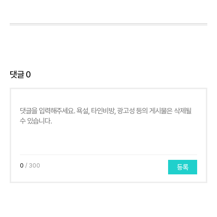
댓글
0
0
/ 300
등록