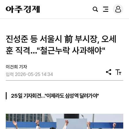
로
아
그
검
전
주
인
색
체
경
메
제
뉴
진성준 등 서울시 前 부시장, 오세
훈 직격…"철근누락 사과해야"
이건희 기자
공
텍
입력 2026-05-25 14:34
유
스
트
크
기
25일 기자회견…"이제라도 삼성역 달려가야"