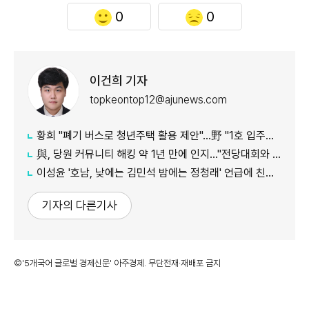
0
0
이건희 기자
topkeontop12@ajunews.com
황희 "폐기 버스로 청년주택 활용 제안"…野 "1호 입주하라"
與, 당원 커뮤니티 해킹 약 1년 만에 인지…"전당대회와 무관"
이성윤 '호남, 낮에는 김민석 밤에는 정청래' 언급에 친명계 반발…"한심한 수준"
기자의 다른기사
©'5개국어 글로벌 경제신문' 아주경제. 무단전재·재배포 금지