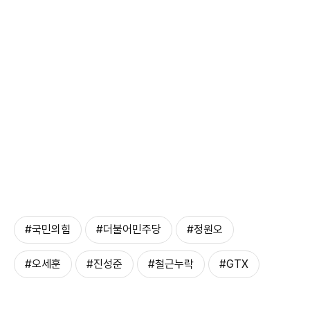
#국민의힘
#더불어민주당
#정원오
#오세훈
#진성준
#철근누락
#GTX