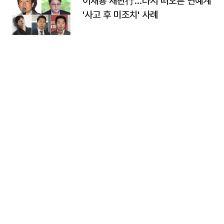
이재룡 재판行…다시 떠오른 연예계
'사고 후 미조치' 사례