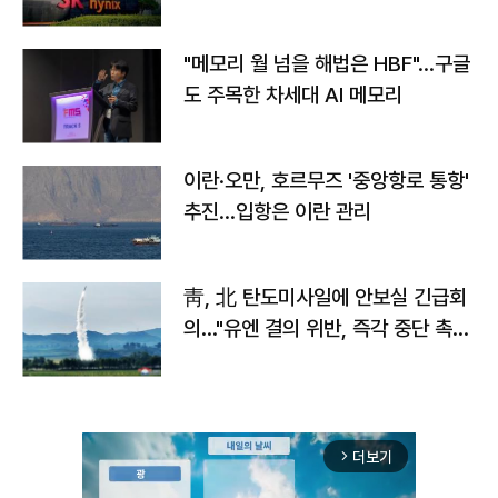
자
"메모리 월 넘을 해법은 HBF"…구글
도 주목한 차세대 AI 메모리
이란·오만, 호르무즈 '중앙항로 통항'
추진…입항은 이란 관리
靑, 北 탄도미사일에 안보실 긴급회
의…"유엔 결의 위반, 즉각 중단 촉
구"
더보기
arrow_forward_ios