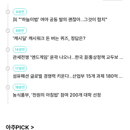
4분전
與 "'하늘이법' 여야 공동 발의 괜찮아…그것이 협치"
9분전
'캐시딜' 캐시워크 돈 버는 퀴즈, 정답은?
14분전
관세전쟁 '엔드게임' 윤곽 나오나…한국 新통상정책 교두보 활
용해야
17분전
섬유패션 글로벌 경쟁력 키운다…산업부 15개 과제 180억 지
원
18분전
농식품부, '천원의 아침밥' 참여 200개 대학 선정
아주PICK >