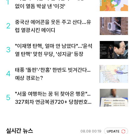
1
없이 열돔 박살 낸 '이것'
중국산 에어콘을 웃돈 주고 산다...유
2
럽 열광시킨 메이디
"이재명 탄핵, 얼마 안 남았다"...'윤석
3
열 탄핵' 맞힌 무당, '성지글' 등장
태풍 '돌핀'·'찬홈' 한반도 빗겨간다…
4
예상 경로는?
"서울 여행하는 꿈 뒤 찾아온 행운"…
5
327회차 연금복권720+ 당첨번호조
회 주목
실시간 뉴스
08.08 00:19
UPDATE