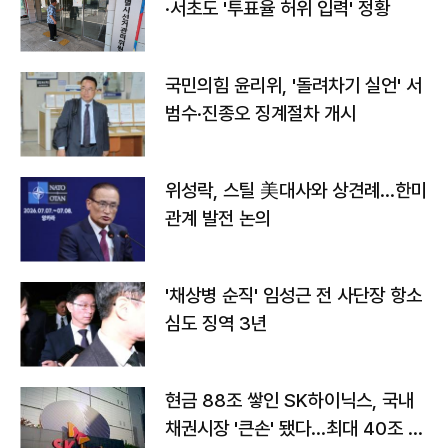
·서초도 '투표율 허위 입력' 정황
국민의힘 윤리위, '돌려차기 실언' 서
범수·진종오 징계절차 개시
위성락, 스틸 美대사와 상견례…한미
관계 발전 논의
'채상병 순직' 임성근 전 사단장 항소
심도 징역 3년
현금 88조 쌓인 SK하이닉스, 국내
채권시장 '큰손' 됐다…최대 40조 투