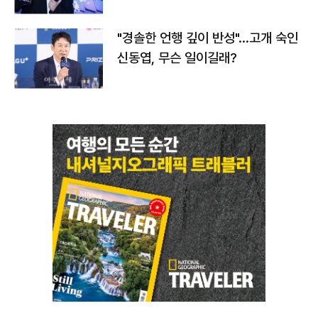
다
"경솔한 언행 깊이 반성"…고개 숙인
신동엽, 무슨 일이길래?