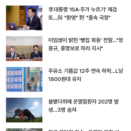
李대통령 'ISA·주가 누르기' 재검
토…與 "환영" 野 "졸속 국정"
이임생이 밝힌 '빵집 회동' 전말…"정
몽규, 홍명보로 하라 지시"
주유소 기름값 12주 연속 하락…L당
1800원대 유지
불볕더위에 온열질환자 202명 발
생…3명 숨져