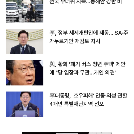
전국 무더위 지속…동해안 강한 비
李, 정부 세제개편안에 제동…ISA·주
가누르기안 재검토 지시
與, 황희 '폐기 버스 청년 주택' 제안
에 "당 입장과 무관…개인 의견"
李대통령, '호우피해' 안동·의성 관할
4개면 특별재난지역 선포