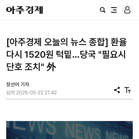
로
아
그
검
전
주
인
색
체
경
메
제
뉴
[아주경제 오늘의 뉴스 종합] 환율
다시 1520원 턱밑…당국 "필요시
단호 조치" 外
장선아 기자
공
텍
입력 2026-05-22 21:42
유
스
트
크
기