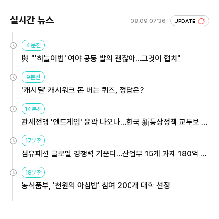
실시간 뉴스
08.09 07:36
UPDATE
4분전
與 "'하늘이법' 여야 공동 발의 괜찮아…그것이 협치"
9분전
'캐시딜' 캐시워크 돈 버는 퀴즈, 정답은?
14분전
관세전쟁 '엔드게임' 윤곽 나오나…한국 新통상정책 교두보 활
용해야
17분전
섬유패션 글로벌 경쟁력 키운다…산업부 15개 과제 180억 지
원
18분전
농식품부, '천원의 아침밥' 참여 200개 대학 선정