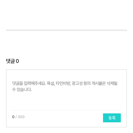
댓글
0
0
/ 300
등록