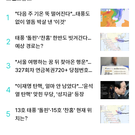
"다음 주 기온 뚝 떨어진다"…태풍도
1
없이 열돔 박살 낸 '이것'
태풍 '돌핀'·'찬홈' 한반도 빗겨간다…
2
예상 경로는?
"서울 여행하는 꿈 뒤 찾아온 행운"…
3
327회차 연금복권720+ 당첨번호조
회 주목
"이재명 탄핵, 얼마 안 남았다"...'윤석
4
열 탄핵' 맞힌 무당, '성지글' 등장
13호 태풍 '돌핀'·15호 '찬홈' 현재 위
5
치는?