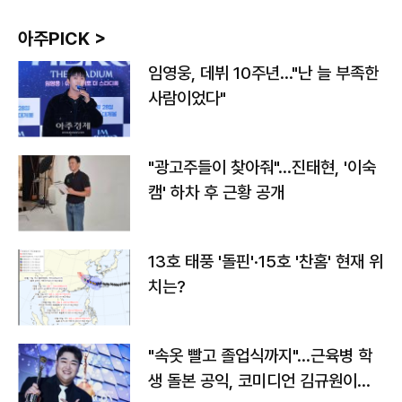
아주PICK >
임영웅, 데뷔 10주년…"난 늘 부족한
사람이었다"
"광고주들이 찾아줘"…진태현, '이숙
캠' 하차 후 근황 공개
13호 태풍 '돌핀'·15호 '찬홈' 현재 위
치는?
"속옷 빨고 졸업식까지"…근육병 학
생 돌본 공익, 코미디언 김규원이었