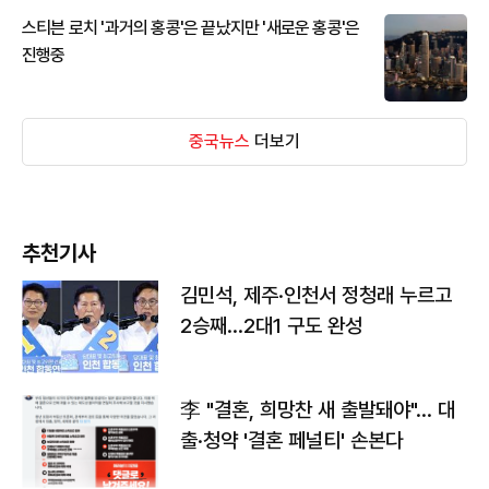
스티븐 로치 '과거의 홍콩'은 끝났지만 '새로운 홍콩'은
진행중
중국뉴스
더보기
추천기사
김민석, 제주·인천서 정청래 누르고
2승째…2대1 구도 완성
李 "결혼, 희망찬 새 출발돼야"… 대
출·청약 '결혼 페널티' 손본다