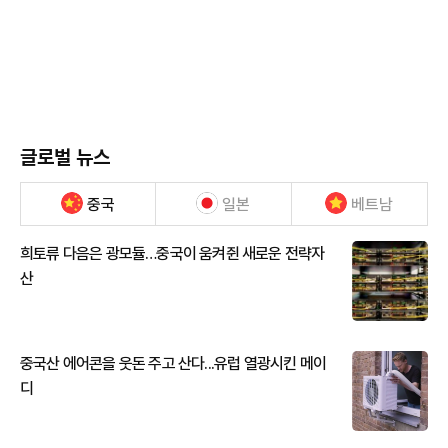
글로벌 뉴스
중국
일본
베트남
희토류 다음은 광모듈…중국이 움켜쥔 새로운 전략자
산
중국산 에어콘을 웃돈 주고 산다...유럽 열광시킨 메이
디