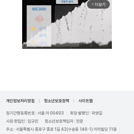
더보기
arrow_forward_ios
Unmute
개인정보처리방침
청소년보호정책
사이트맵
정기간행등록번호 : 서울 아 00493
회장·발행인 : 곽영길
사장·편집인 : 임규진
청소년보호책임자 : 전운
주소 : 서울특별시 종로구 종로 1길 42(수송동 146-1) 이마빌딩 11층