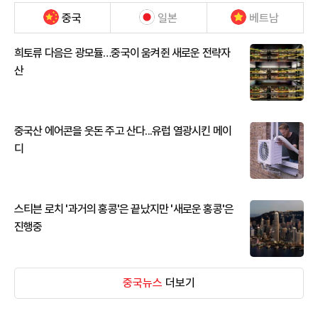
중국
일본
베트남
희토류 다음은 광모듈…중국이 움켜쥔 새로운 전략자
산
중국산 에어콘을 웃돈 주고 산다...유럽 열광시킨 메이
디
스티븐 로치 '과거의 홍콩'은 끝났지만 '새로운 홍콩'은
진행중
중국뉴스
더보기