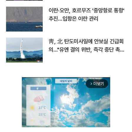
이란·오만, 호르무즈 '중앙항로 통항'
추진…입항은 이란 관리
靑, 北 탄도미사일에 안보실 긴급회
의…"유엔 결의 위반, 즉각 중단 촉
구"
더보기
arrow_forward_ios