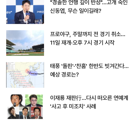
"경솔한 언행 깊이 반성"…고개 숙인
신동엽, 무슨 일이길래?
프로야구, 주말까지 전 경기 취소…
11일 재개·오후 7시 경기 시작
태풍 '돌핀'·'찬홈' 한반도 빗겨간다…
예상 경로는?
이재룡 재판行…다시 떠오른 연예계
'사고 후 미조치' 사례