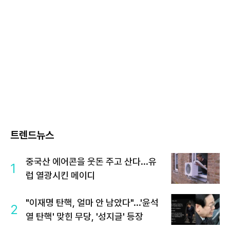
트렌드뉴스
중국산 에어콘을 웃돈 주고 산다...유
1
럽 열광시킨 메이디
"이재명 탄핵, 얼마 안 남았다"...'윤석
2
열 탄핵' 맞힌 무당, '성지글' 등장