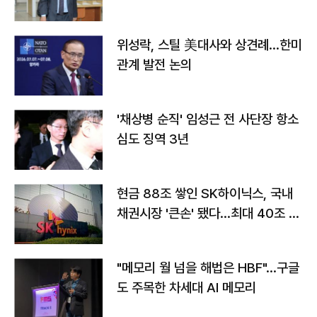
위성락, 스틸 美대사와 상견례…한미
관계 발전 논의
'채상병 순직' 임성근 전 사단장 항소
심도 징역 3년
현금 88조 쌓인 SK하이닉스, 국내
채권시장 '큰손' 됐다…최대 40조 투
자
"메모리 월 넘을 해법은 HBF"…구글
도 주목한 차세대 AI 메모리