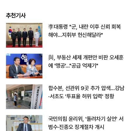
추천기사
李대통령 "군, 내란 이후 신뢰 회복
해야…지휘부 헌신해달라"
與, 부동산 세제 개편안 비판 오세훈
에 '맹공'…"공급 억제기"
합수본, 선관위 9곳 추가 압색…강남
·서초도 '투표율 허위 입력' 정황
국민의힘 윤리위, '돌려차기 실언' 서
범수·진종오 징계절차 개시