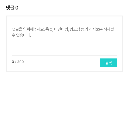
댓글
0
0
/ 300
등록