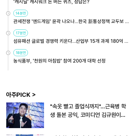
'캐시딜' 캐시워크 돈 버는 퀴즈, 정답은?
14분전
관세전쟁 '엔드게임' 윤곽 나오나…한국 新통상정책 교두보 활
용해야
17분전
섬유패션 글로벌 경쟁력 키운다…산업부 15개 과제 180억 지
원
18분전
농식품부, '천원의 아침밥' 참여 200개 대학 선정
아주PICK >
"속옷 빨고 졸업식까지"…근육병 학
생 돌본 공익, 코미디언 김규원이었
다