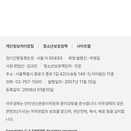
Unmute
개인정보처리방침
청소년보호정책
사이트맵
정기간행등록번호 : 서울 아 00493
회장·발행인 : 곽영길
사장·편집인 : 임규진
청소년보호책임자 : 전운
주소 : 서울특별시 종로구 종로 1길 42(수송동 146-1) 이마빌딩 11층
전화 : 02-767-1500
발행일자 : 2007년 11월 15일
등록일자 : 2008년 01월10일
아주경제는 인터넷신문윤리위원회 윤리강령을 준수합니다. 아주경제의 모든
콘텐츠(기사)는 저작권법의 보호를 받으며, 무단전재, 복사, 배포 등을 금지합
니다.