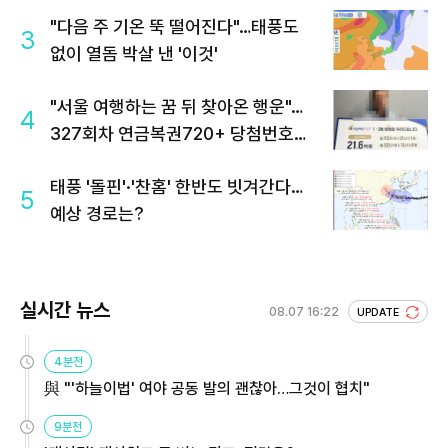
"다음 주 기온 뚝 떨어진다"…태풍도
3
없이 열돔 박살 낸 '이것'
"서울 여행하는 꿈 뒤 찾아온 행운"…
4
327회차 연금복권720+ 당첨번호조
회 주목
태풍 '돌핀'·'찬홈' 한반도 빗겨간다…
5
예상 경로는?
실시간 뉴스
08.07 16:22
UPDATE
4분전
與 "'하늘이법' 여야 공동 발의 괜찮아…그것이 협치"
9분전