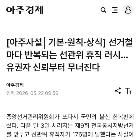
로
아
그
검
전
주
인
색
체
경
메
제
뉴
[아주사설│기본·원칙·상식] 선거철
마다 반복되는 선관위 휴직 러시…
유권자 신뢰부터 무너진다
아주경제
공
텍
입력 2026-05-22 09:59
유
스
트
크
기
중앙선거관리위원회가 또다시 국민의 불신 한복판에
섰다. 다음 달 3일 치러지는 제9회 전국동시지방선거
를 앞두고 선관위 휴직자가 176명에 달했다는 사실이