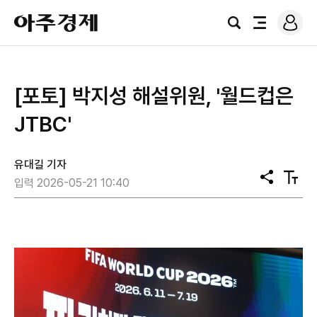
로
아
그
검
전
주
인
색
체
경
메
제
뉴
[포토] 박지성 해설위원, '월드컵은
JTBC'
유대길 기자
공
텍
입력 2026-05-21 10:40
유
스
트
크
기