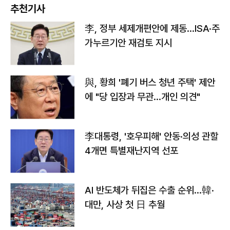
추천기사
李, 정부 세제개편안에 제동…ISA·주
가누르기안 재검토 지시
與, 황희 '폐기 버스 청년 주택' 제안
에 "당 입장과 무관…개인 의견"
李대통령, '호우피해' 안동·의성 관할
4개면 특별재난지역 선포
AI 반도체가 뒤집은 수출 순위…韓·
대만, 사상 첫 日 추월