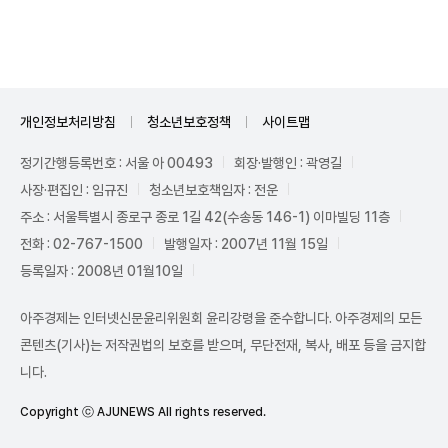
Unmute
개인정보처리방침
청소년보호정책
사이트맵
정기간행등록번호 : 서울 아 00493
회장·발행인 : 곽영길
사장·편집인 : 임규진
청소년보호책임자 : 전운
주소 : 서울특별시 종로구 종로 1길 42(수송동 146-1) 이마빌딩 11층
전화 : 02-767-1500
발행일자 : 2007년 11월 15일
등록일자 : 2008년 01월10일
아주경제는 인터넷신문윤리위원회 윤리강령을 준수합니다. 아주경제의 모든
콘텐츠(기사)는 저작권법의 보호를 받으며, 무단전재, 복사, 배포 등을 금지합
니다.
Copyright ⓒ AJUNEWS All rights reserved.