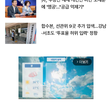
에 '맹공'…"공급 억제기"
합수본, 선관위 9곳 추가 압색…강남
·서초도 '투표율 허위 입력' 정황
더보기
arrow_forward_ios