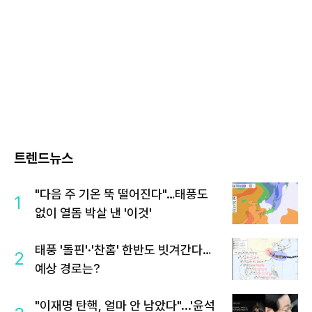
트렌드뉴스
"다음 주 기온 뚝 떨어진다"…태풍도
1
없이 열돔 박살 낸 '이것'
태풍 '돌핀'·'찬홈' 한반도 빗겨간다…
2
예상 경로는?
"이재명 탄핵, 얼마 안 남았다"...'윤석