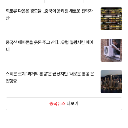
희토류 다음은 광모듈…중국이 움켜쥔 새로운 전략자
산
중국산 에어콘을 웃돈 주고 산다...유럽 열광시킨 메이
디
스티븐 로치 '과거의 홍콩'은 끝났지만 '새로운 홍콩'은
진행중
중국뉴스
더보기