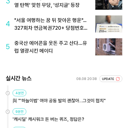
3
열 탄핵' 맞힌 무당, '성지글' 등장
"서울 여행하는 꿈 뒤 찾아온 행운"…
4
327회차 연금복권720+ 당첨번호조
회 주목
중국산 에어콘을 웃돈 주고 산다...유
5
럽 열광시킨 메이디
실시간 뉴스
08.08 20:38
UPDATE
4분전
與 "'하늘이법' 여야 공동 발의 괜찮아…그것이 협치"
9분전
'캐시딜' 캐시워크 돈 버는 퀴즈, 정답은?