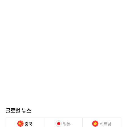
글로벌 뉴스
중국
일본
베트남