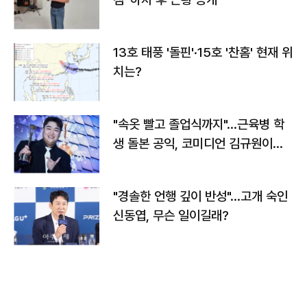
13호 태풍 '돌핀'·15호 '찬홈' 현재 위
치는?
"속옷 빨고 졸업식까지"…근육병 학
생 돌본 공익, 코미디언 김규원이었
다
"경솔한 언행 깊이 반성"…고개 숙인
신동엽, 무슨 일이길래?