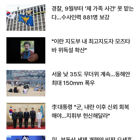
경찰, 9월부터 '제 가족 사건' 못 맡는
다…수사인력 881명 보강
"이란 지도부 내 최고지도자 모즈타
바 위독설 확산"
서울 낮 35도 무더위 계속…동해안
최대 150㎜ 폭우
李대통령 "군, 내란 이후 신뢰 회복
해야…지휘부 헌신해달라"
與, 부동산 세제 개편안 비판 오세훈