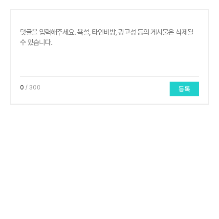
0
/ 300
등록