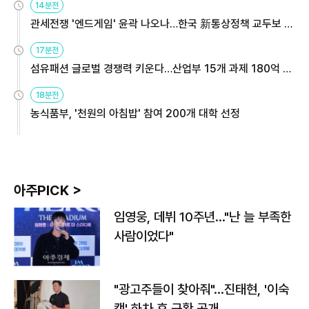
14분전
관세전쟁 '엔드게임' 윤곽 나오나…한국 新통상정책 교두보 활
용해야
17분전
섬유패션 글로벌 경쟁력 키운다…산업부 15개 과제 180억 지
원
18분전
농식품부, '천원의 아침밥' 참여 200개 대학 선정
아주PICK >
임영웅, 데뷔 10주년…"난 늘 부족한
사람이었다"
"광고주들이 찾아줘"…진태현, '이숙
캠' 하차 후 근황 공개