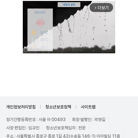
더보기
arrow_forward_ios
Mute
개인정보처리방침
청소년보호정책
사이트맵
정기간행등록번호 : 서울 아 00493
회장·발행인 : 곽영길
사장·편집인 : 임규진
청소년보호책임자 : 전운
주소 : 서울특별시 종로구 종로 1길 42(수송동 146-1) 이마빌딩 11층