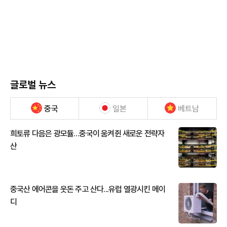
글로벌 뉴스
중국
일본
베트남
희토류 다음은 광모듈…중국이 움켜쥔 새로운 전략자
산
중국산 에어콘을 웃돈 주고 산다...유럽 열광시킨 메이
디