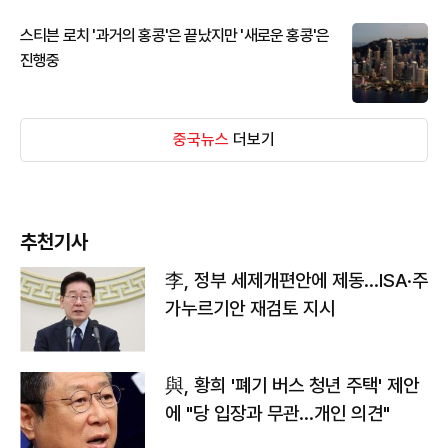
스티븐 로치 '과거의 홍콩'은 끝났지만 '새로운 홍콩'은
진행중
중국뉴스
더보기
추천기사
李, 정부 세제개편안에 제동…ISA·주
가누르기안 재검토 지시
與, 황희 '폐기 버스 청년 주택' 제안
에 "당 입장과 무관…개인 의견"