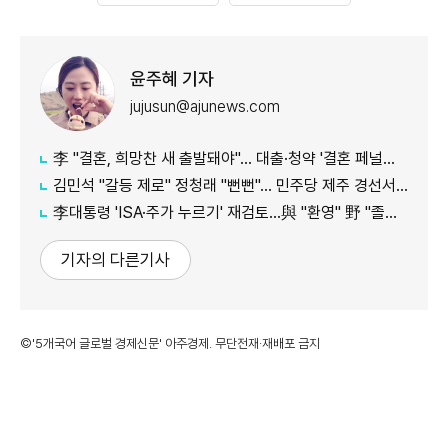
윤주혜 기자
jujusun@ajunews.com
李 "결혼, 희망찬 새 출발돼야"… 대출·청약 '결혼 페널티' 손본다
김민석 "갈등 제로" 정청래 "뻔뻔"… 민주당 제주 경선서 격돌
李대통령 'ISA·주가 누르기' 재검토…與 "환영" 野 "졸속 국정"
기자의 다른기사
©'5개국어 글로벌 경제신문' 아주경제. 무단전재·재배포 금지