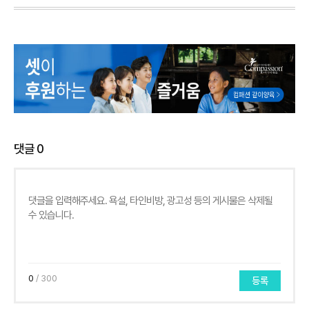
댓글
0
0
/ 300
등록