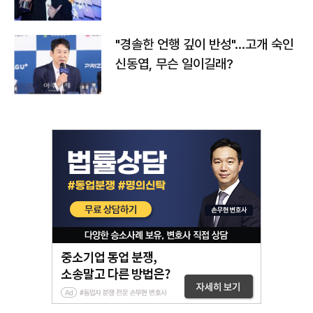
다
"경솔한 언행 깊이 반성"…고개 숙인
신동엽, 무슨 일이길래?