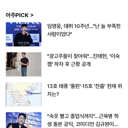
아주PICK >
임영웅, 데뷔 10주년…"난 늘 부족한
사람이었다"
"광고주들이 찾아줘"…진태현, '이숙
캠' 하차 후 근황 공개
13호 태풍 '돌핀'·15호 '찬홈' 현재 위
치는?
"속옷 빨고 졸업식까지"…근육병 학
생 돌본 공익, 코미디언 김규원이었