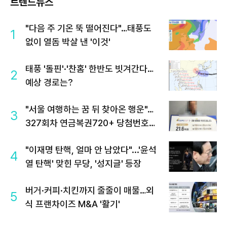
트렌드뉴스
"다음 주 기온 뚝 떨어진다"…태풍도
1
없이 열돔 박살 낸 '이것'
태풍 '돌핀'·'찬홈' 한반도 빗겨간다…
2
예상 경로는?
"서울 여행하는 꿈 뒤 찾아온 행운"…
3
327회차 연금복권720+ 당첨번호조
회 주목
"이재명 탄핵, 얼마 안 남았다"...'윤석
4
열 탄핵' 맞힌 무당, '성지글' 등장
버거·커피·치킨까지 줄줄이 매물…외
5
식 프랜차이즈 M&A '활기'