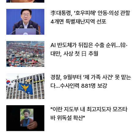
李대통령, '호우피해' 안동·의성 관할
4개면 특별재난지역 선포
AI 반도체가 뒤집은 수출 순위…韓·
대만, 사상 첫 日 추월
경찰, 9월부터 '제 가족 사건' 못 맡는
다…수사인력 881명 보강
"이란 지도부 내 최고지도자 모즈타
바 위독설 확산"