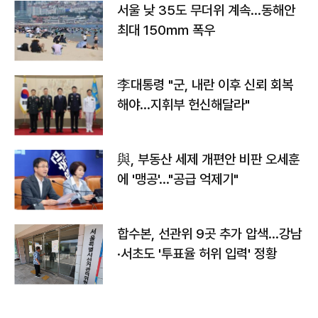
서울 낮 35도 무더위 계속…동해안
최대 150㎜ 폭우
李대통령 "군, 내란 이후 신뢰 회복
해야…지휘부 헌신해달라"
與, 부동산 세제 개편안 비판 오세훈
에 '맹공'…"공급 억제기"
합수본, 선관위 9곳 추가 압색…강남
·서초도 '투표율 허위 입력' 정황