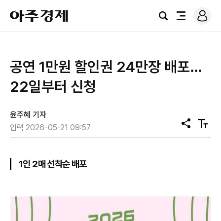
로
아
그
검
전
주
인
색
체
경
메
제
뉴
공연 1만원 할인권 24만장 배포…
22일부터 신청
윤주혜 기자
공
텍
입력 2026-05-21 09:57
유
스
트
크
기
1인 2매 선착순 배포