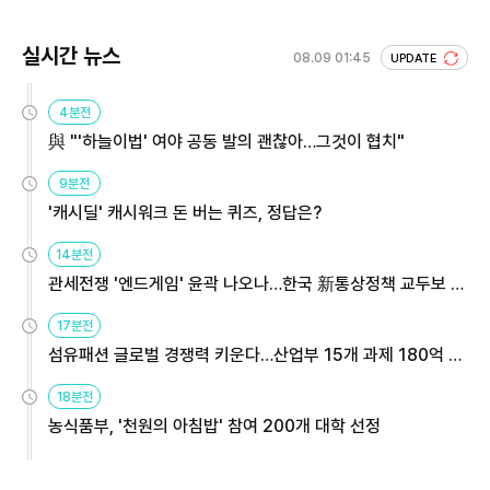
실시간 뉴스
08.09 01:45
UPDATE
4분전
與 "'하늘이법' 여야 공동 발의 괜찮아…그것이 협치"
9분전
'캐시딜' 캐시워크 돈 버는 퀴즈, 정답은?
14분전
관세전쟁 '엔드게임' 윤곽 나오나…한국 新통상정책 교두보 활
용해야
17분전
섬유패션 글로벌 경쟁력 키운다…산업부 15개 과제 180억 지
원
18분전
농식품부, '천원의 아침밥' 참여 200개 대학 선정