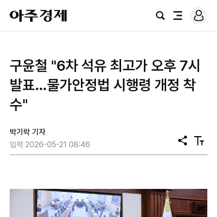
로
아
그
검
전
주
인
색
체
경
메
제
뉴
구윤철 "6차 석유 최고가 오후 7시
발표…물가안정법 시행령 개정 착
수"
박기락 기자
공
텍
입력 2026-05-21 08:46
유
스
트
크
기