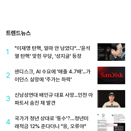
트렌드뉴스
"이재명 탄핵, 얼마 안 남았다"...'윤석
1
열 탄핵' 맞힌 무당, '성지글' 등장
샌디스크, AI 수요에 '매출 4.7배'…가
2
이던스 실망에 '주가는 하락'
신남성연대 배인규 대표 사망…인천 아
3
파트서 숨진 채 발견
국가가 청년 상대로 '통수'?...청년미
4
래적금 12% 준다더니 "응, 오류야"