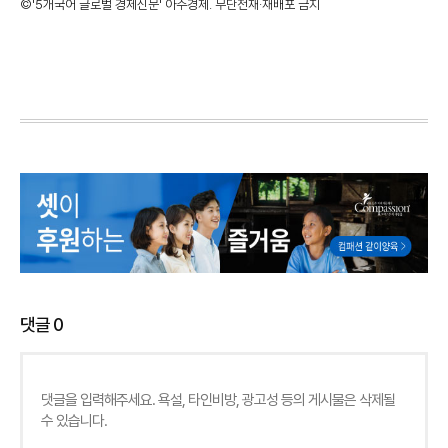
©'5개국어 글로벌 경제신문' 아주경제. 무단전재·재배포 금지
댓글
0