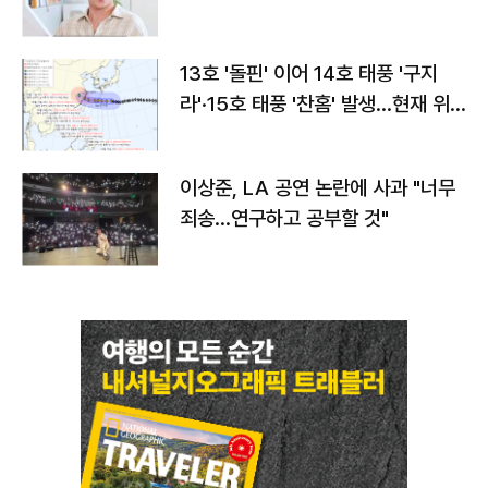
13호 '돌핀' 이어 14호 태풍 '구지
라'·15호 태풍 '찬홈' 발생…현재 위
치와 이동경로는?
이상준, LA 공연 논란에 사과 "너무
죄송…연구하고 공부할 것"