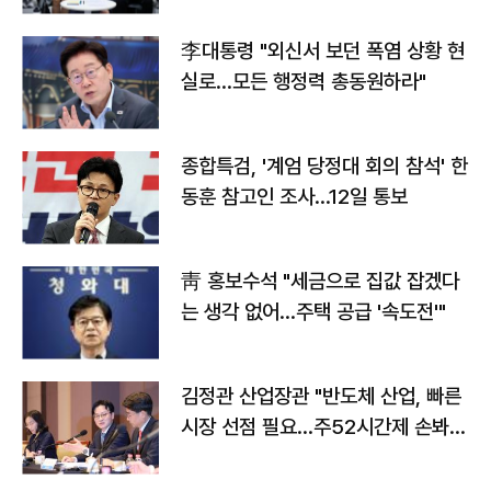
李대통령 "외신서 보던 폭염 상황 현
실로…모든 행정력 총동원하라"
종합특검, '계엄 당정대 회의 참석' 한
동훈 참고인 조사...12일 통보
靑 홍보수석 "세금으로 집값 잡겠다
는 생각 없어…주택 공급 '속도전'"
김정관 산업장관 "반도체 산업, 빠른
시장 선점 필요…주52시간제 손봐
야"