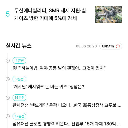
두산에너빌리티, SMR 세제 지원·빌
5
게이츠 방한 기대에 5%대 강세
실시간 뉴스
08.06 20:20
UPDATE
4분전
與 "'하늘이법' 여야 공동 발의 괜찮아…그것이 협치"
9분전
'캐시딜' 캐시워크 돈 버는 퀴즈, 정답은?
14분전
관세전쟁 '엔드게임' 윤곽 나오나…한국 新통상정책 교두보 활
용해야
17분전
섬유패션 글로벌 경쟁력 키운다…산업부 15개 과제 180억 지