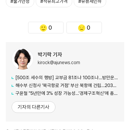
#물가안정
#석유최고가격
#유류세인하
0
0
박기락 기자
kirock@ajunews.com
[500조 세수의 행방] 교부금 81조냐 100조냐…방만운용 논란 속 산정체계 도마에
해수부 신청사 '북극항로 거점' 부산 북항에 건립…2030년 완공
구윤철 "5년만에 3% 성장 가능성…'경제구조혁신'에 총력"
기자의 다른기사