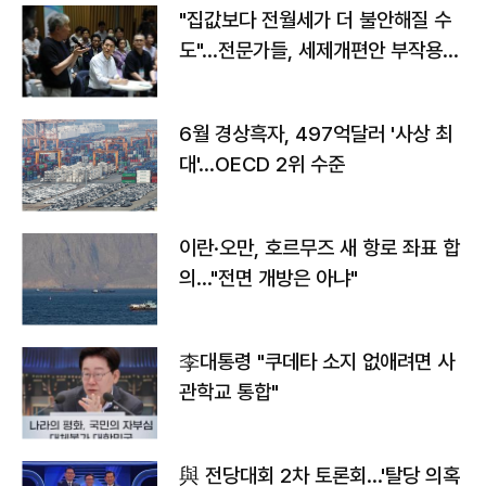
"집값보다 전월세가 더 불안해질 수
도"…전문가들, 세제개편안 부작용
우려
6월 경상흑자, 497억달러 '사상 최
대'…OECD 2위 수준
이란·오만, 호르무즈 새 항로 좌표 합
의…"전면 개방은 아냐"
李대통령 "쿠데타 소지 없애려면 사
관학교 통합"
與 전당대회 2차 토론회…'탈당 의혹