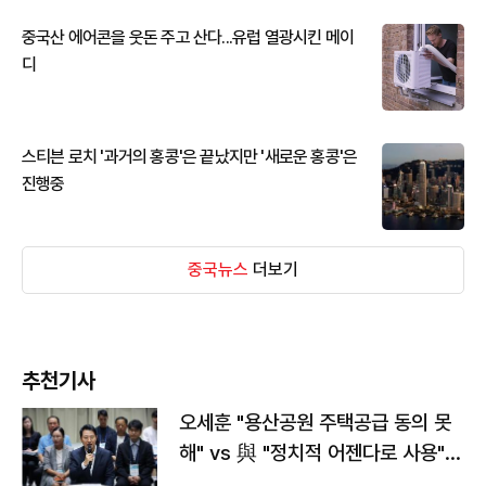
중국산 에어콘을 웃돈 주고 산다...유럽 열광시킨 메이
디
스티븐 로치 '과거의 홍콩'은 끝났지만 '새로운 홍콩'은
진행중
중국뉴스
더보기
추천기사
오세훈 "용산공원 주택공급 동의 못
해" vs 與 "정치적 어젠다로 사용"
맞불