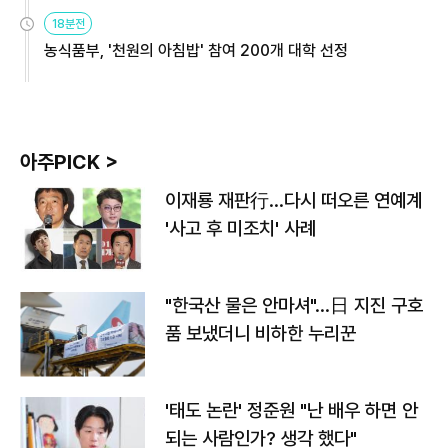
원
18분전
농식품부, '천원의 아침밥' 참여 200개 대학 선정
아주PICK >
이재룡 재판行…다시 떠오른 연예계
'사고 후 미조치' 사례
"한국산 물은 안마셔"…日 지진 구호
품 보냈더니 비하한 누리꾼
'태도 논란' 정준원 "난 배우 하면 안
되는 사람인가? 생각 했다"