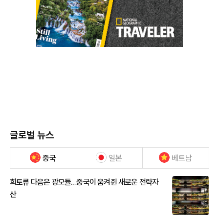
글로벌 뉴스
중국
일본
베트남
희토류 다음은 광모듈…중국이 움켜쥔 새로운 전략자
산