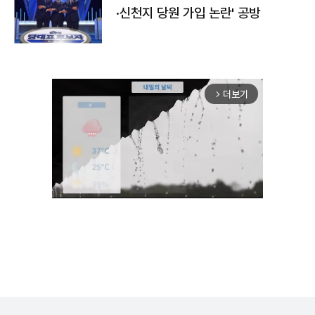
·신천지 당원 가입 논란' 공방
더보기
arrow_forward_ios
Unmute