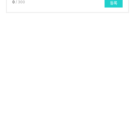
0
/ 300
등록