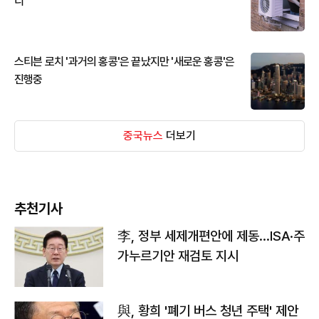
디
스티븐 로치 '과거의 홍콩'은 끝났지만 '새로운 홍콩'은
진행중
중국뉴스
더보기
추천기사
李, 정부 세제개편안에 제동…ISA·주
가누르기안 재검토 지시
與, 황희 '폐기 버스 청년 주택' 제안