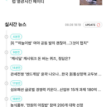
럽 열광시킨 메이디
실시간 뉴스
08.08 18:19
UPDATE
4분전
與 "'하늘이법' 여야 공동 발의 괜찮아…그것이 협치"
9분전
'캐시딜' 캐시워크 돈 버는 퀴즈, 정답은?
14분전
관세전쟁 '엔드게임' 윤곽 나오나…한국 新통상정책 교두보 활
용해야
17분전
섬유패션 글로벌 경쟁력 키운다…산업부 15개 과제 180억 지
원
18분전
농식품부, '천원의 아침밥' 참여 200개 대학 선정