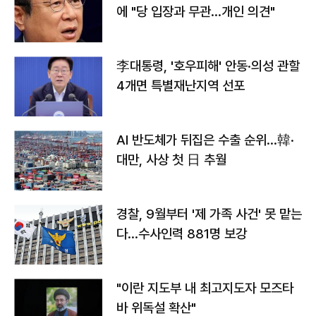
에 "당 입장과 무관…개인 의견"
李대통령, '호우피해' 안동·의성 관할
4개면 특별재난지역 선포
AI 반도체가 뒤집은 수출 순위…韓·
대만, 사상 첫 日 추월
경찰, 9월부터 '제 가족 사건' 못 맡는
다…수사인력 881명 보강
"이란 지도부 내 최고지도자 모즈타
바 위독설 확산"