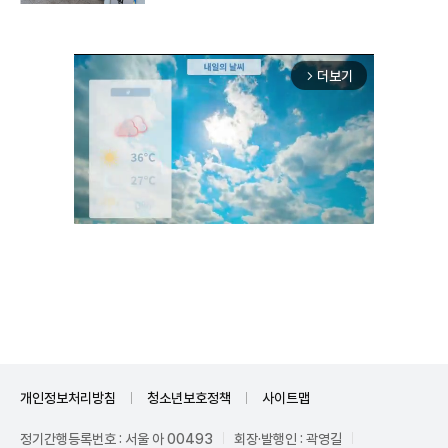
더보기
arrow_forward_ios
Unmute
개인정보처리방침
청소년보호정책
사이트맵
정기간행등록번호 : 서울 아 00493
회장·발행인 : 곽영길