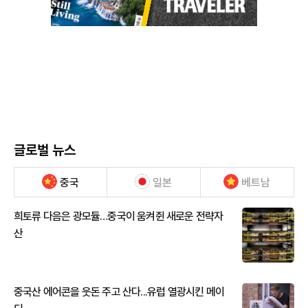
글로벌 뉴스
중국
일본
베트남
희토류 다음은 광모듈…중국이 움켜쥔 새로운 전략자
산
중국산 에어콘을 웃돈 주고 산다...유럽 열광시킨 메이