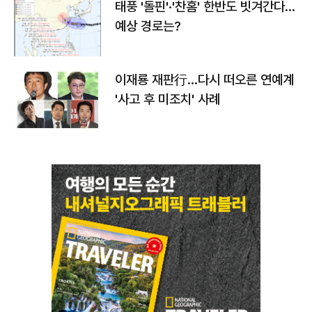
태풍 '돌핀'·'찬홈' 한반도 빗겨간다…
예상 경로는?
이재룡 재판行…다시 떠오른 연예계
'사고 후 미조치' 사례