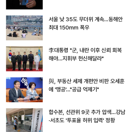
서울 낮 35도 무더위 계속…동해안
최대 150㎜ 폭우
李대통령 "군, 내란 이후 신뢰 회복
해야…지휘부 헌신해달라"
與, 부동산 세제 개편안 비판 오세훈
에 '맹공'…"공급 억제기"
합수본, 선관위 9곳 추가 압색…강남
·서초도 '투표율 허위 입력' 정황