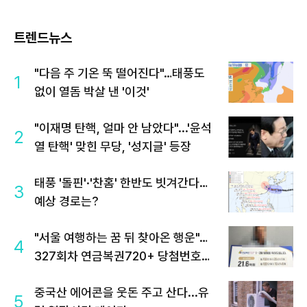
트렌드뉴스
"다음 주 기온 뚝 떨어진다"…태풍도
1
없이 열돔 박살 낸 '이것'
"이재명 탄핵, 얼마 안 남았다"...'윤석
2
열 탄핵' 맞힌 무당, '성지글' 등장
태풍 '돌핀'·'찬홈' 한반도 빗겨간다…
3
예상 경로는?
"서울 여행하는 꿈 뒤 찾아온 행운"…
4
327회차 연금복권720+ 당첨번호조
회 주목
중국산 에어콘을 웃돈 주고 산다...유
5