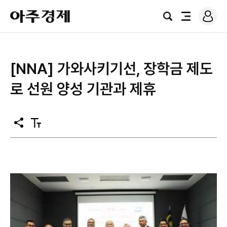
로
아
그
검
전
주
인
색
체
경
메
제
뉴
[NNA] 가와사키기선, 장학금 제도
로 선원 양성 기관과 제휴
공
텍
유
스
트
크
기