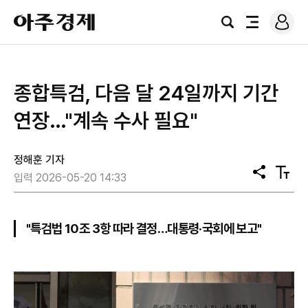
로
아
그
검
전
주
인
색
체
경
메
제
뉴
종합특검, 다음 달 24일까지 기간
연장…"계속 수사 필요"
정해훈 기자
공
텍
입력 2026-05-20 14:33
유
스
트
크
기
"특검법 10조 3항 따라 결정…대통령·국회에 보고"