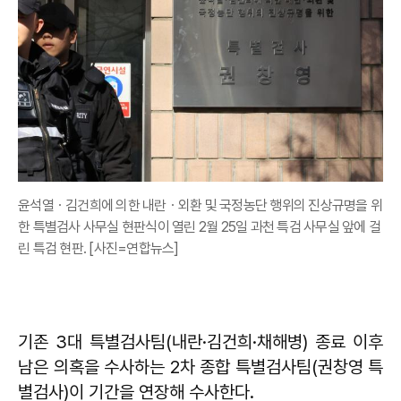
윤석열ㆍ김건희에 의한 내란ㆍ외환 및 국정농단 행위의 진상규명을 위
한 특별검사 사무실 현판식이 열린 2월 25일 과천 특검 사무실 앞에 걸
린 특검 현판. [사진=연합뉴스]
기존 3대 특별검사팀(내란·김건희·채해병) 종료 이후
남은 의혹을 수사하는 2차 종합 특별검사팀(권창영 특
별검사)이 기간을 연장해 수사한다.