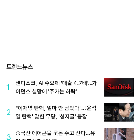
트렌드뉴스
샌디스크, AI 수요에 '매출 4.7배'…가
1
이던스 실망에 '주가는 하락'
"이재명 탄핵, 얼마 안 남았다"...'윤석
2
열 탄핵' 맞힌 무당, '성지글' 등장
중국산 에어콘을 웃돈 주고 산다...유
3