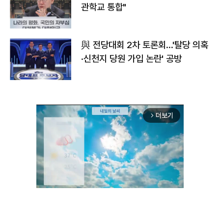
관학교 통합"
與 전당대회 2차 토론회…'탈당 의혹
·신천지 당원 가입 논란' 공방
더보기
arrow_forward_ios
Mute