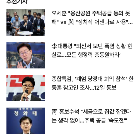
추천기사
오세훈 "용산공원 주택공급 동의 못
해" vs 與 "정치적 어젠다로 사용"
맞불
李대통령 "외신서 보던 폭염 상황 현
실로…모든 행정력 총동원하라"
종합특검, '계엄 당정대 회의 참석' 한
동훈 참고인 조사...12일 통보
靑 홍보수석 "세금으로 집값 잡겠다
는 생각 없어…주택 공급 '속도전'"