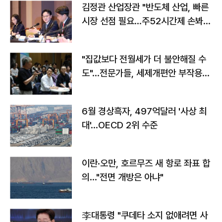
김정관 산업장관 "반도체 산업, 빠른
시장 선점 필요…주52시간제 손봐
야"
"집값보다 전월세가 더 불안해질 수
도"…전문가들, 세제개편안 부작용
우려
6월 경상흑자, 497억달러 '사상 최
대'…OECD 2위 수준
이란·오만, 호르무즈 새 항로 좌표 합
의…"전면 개방은 아냐"
李대통령 "쿠데타 소지 없애려면 사