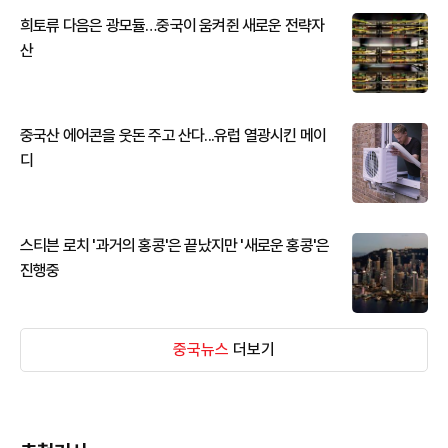
희토류 다음은 광모듈…중국이 움켜쥔 새로운 전략자
산
중국산 에어콘을 웃돈 주고 산다...유럽 열광시킨 메이
디
스티븐 로치 '과거의 홍콩'은 끝났지만 '새로운 홍콩'은
진행중
중국뉴스
더보기