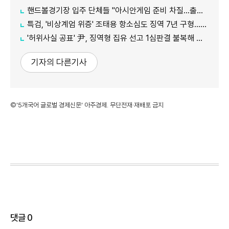
핸드볼경기장 입주 단체들 "아시안게임 준비 차질…출입 협조 간곡히 요청"
특검, '비상계엄 위증' 조태용 항소심도 징역 7년 구형…내달 19일 선고
'허위사실 공표' 尹, 징역형 집유 선고 1심판결 불복해 항소
기자의 다른기사
©'5개국어 글로벌 경제신문' 아주경제. 무단전재·재배포 금지
댓글
0