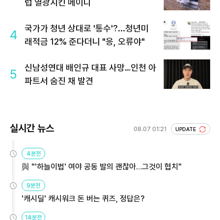
럽 열광시킨 메이디
국가가 청년 상대로 '통수'?...청년미
4
래적금 12% 준다더니 "응, 오류야"
신남성연대 배인규 대표 사망…인천 아
5
파트서 숨진 채 발견
실시간 뉴스
08.07 01:21
UPDATE
4분전
與 "'하늘이법' 여야 공동 발의 괜찮아…그것이 협치"
9분전
'캐시딜' 캐시워크 돈 버는 퀴즈, 정답은?
14분전