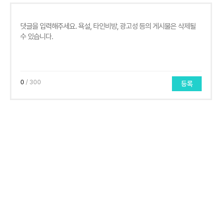
0
/ 300
등록