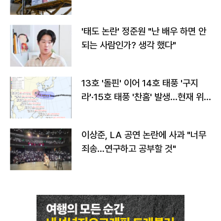
'태도 논란' 정준원 "난 배우 하면 안
되는 사람인가? 생각 했다"
13호 '돌핀' 이어 14호 태풍 '구지
라'·15호 태풍 '찬홈' 발생…현재 위
치와 이동경로는?
이상준, LA 공연 논란에 사과 "너무
죄송…연구하고 공부할 것"