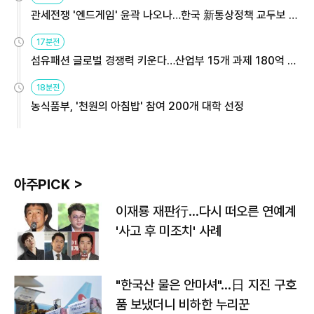
관세전쟁 '엔드게임' 윤곽 나오나…한국 新통상정책 교두보 활
용해야
17분전
섬유패션 글로벌 경쟁력 키운다…산업부 15개 과제 180억 지
원
18분전
농식품부, '천원의 아침밥' 참여 200개 대학 선정
아주PICK >
이재룡 재판行…다시 떠오른 연예계
'사고 후 미조치' 사례
"한국산 물은 안마셔"…日 지진 구호
품 보냈더니 비하한 누리꾼