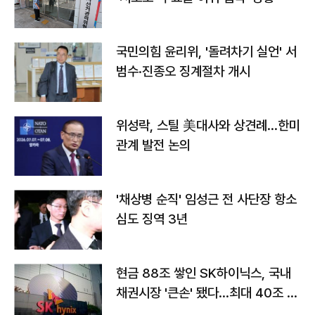
국민의힘 윤리위, '돌려차기 실언' 서
범수·진종오 징계절차 개시
위성락, 스틸 美대사와 상견례…한미
관계 발전 논의
'채상병 순직' 임성근 전 사단장 항소
심도 징역 3년
현금 88조 쌓인 SK하이닉스, 국내
채권시장 '큰손' 됐다…최대 40조 투
자