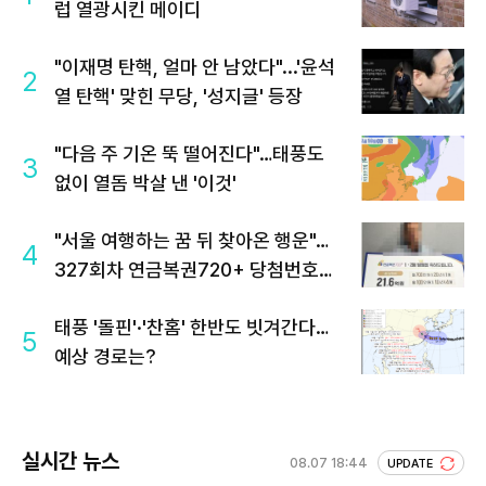
럽 열광시킨 메이디
"이재명 탄핵, 얼마 안 남았다"...'윤석
2
열 탄핵' 맞힌 무당, '성지글' 등장
"다음 주 기온 뚝 떨어진다"…태풍도
3
없이 열돔 박살 낸 '이것'
"서울 여행하는 꿈 뒤 찾아온 행운"…
4
327회차 연금복권720+ 당첨번호조
회 주목
태풍 '돌핀'·'찬홈' 한반도 빗겨간다…
5
예상 경로는?
실시간 뉴스
08.07 18:44
UPDATE