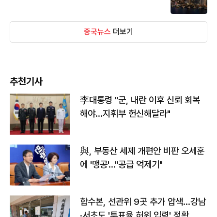
중국뉴스
더보기
추천기사
李대통령 "군, 내란 이후 신뢰 회복
해야…지휘부 헌신해달라"
與, 부동산 세제 개편안 비판 오세훈
에 '맹공'…"공급 억제기"
합수본, 선관위 9곳 추가 압색…강남
·서초도 '투표율 허위 입력' 정황