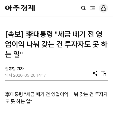
로
아
그
검
전
주
인
색
체
경
메
제
뉴
[속보] 李대통령 "세금 떼기 전 영
업이익 나눠 갖는 건 투자자도 못 하
는 일"
김봉철 기자
공
텍
입력 2026-05-20 14:17
유
스
트
크
기
李대통령 "세금 떼기 전 영업이익 나눠 갖는 건 투자자
도 못 하는 일"