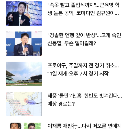
"속옷 빨고 졸업식까지"…근육병 학
생 돌본 공익, 코미디언 김규원이었
다
"경솔한 언행 깊이 반성"…고개 숙인
신동엽, 무슨 일이길래?
프로야구, 주말까지 전 경기 취소…
11일 재개·오후 7시 경기 시작
태풍 '돌핀'·'찬홈' 한반도 빗겨간다…
예상 경로는?
이재룡 재판行…다시 떠오른 연예계