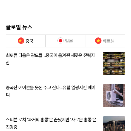
글로벌 뉴스
중국
일본
베트남
희토류 다음은 광모듈…중국이 움켜쥔 새로운 전략자
산
중국산 에어콘을 웃돈 주고 산다...유럽 열광시킨 메이
디
스티븐 로치 '과거의 홍콩'은 끝났지만 '새로운 홍콩'은
진행중