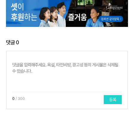
댓글
0
0
/ 300
등록