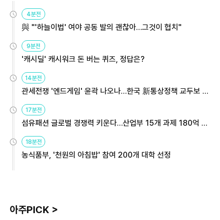
4분전
與 "'하늘이법' 여야 공동 발의 괜찮아…그것이 협치"
9분전
'캐시딜' 캐시워크 돈 버는 퀴즈, 정답은?
14분전
관세전쟁 '엔드게임' 윤곽 나오나…한국 新통상정책 교두보 활
용해야
17분전
섬유패션 글로벌 경쟁력 키운다…산업부 15개 과제 180억 지
원
18분전
농식품부, '천원의 아침밥' 참여 200개 대학 선정
아주PICK >