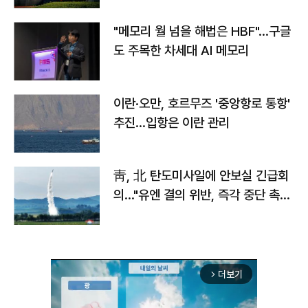
"메모리 월 넘을 해법은 HBF"…구글
도 주목한 차세대 AI 메모리
이란·오만, 호르무즈 '중앙항로 통항'
추진…입항은 이란 관리
靑, 北 탄도미사일에 안보실 긴급회
의…"유엔 결의 위반, 즉각 중단 촉
구"
더보기
arrow_forward_ios