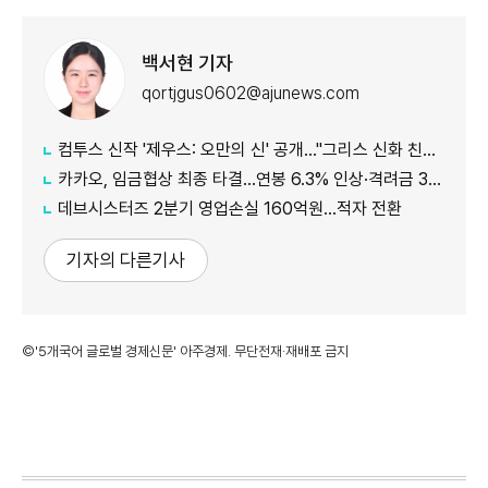
백서현 기자
qortjgus0602@ajunews.com
컴투스 신작 '제우스: 오만의 신' 공개…"그리스 신화 친숙함에 신선함 더했다"
카카오, 임금협상 최종 타결…연봉 6.3% 인상·격려금 300만원
데브시스터즈 2분기 영업손실 160억원…적자 전환
기자의 다른기사
©'5개국어 글로벌 경제신문' 아주경제. 무단전재·재배포 금지