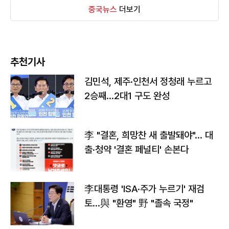
중국뉴스
더보기
추천기사
김민석, 제주·인천서 정청래 누르고
2승째…2대1 구도 완성
李 "결혼, 희망찬 새 출발돼야"… 대
출·청약 '결혼 페널티' 손본다
李대통령 'ISA·주가 누르기' 재검
토…與 "환영" 野 "졸속 국정"