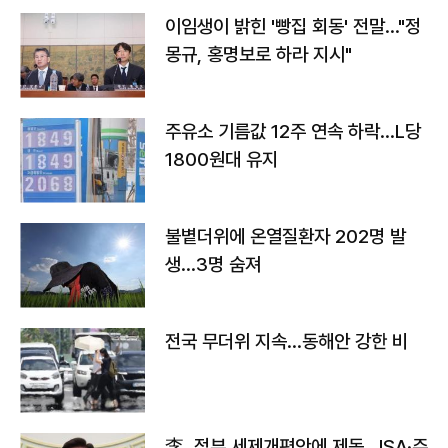
이임생이 밝힌 '빵집 회동' 전말…"정
몽규, 홍명보로 하라 지시"
주유소 기름값 12주 연속 하락…L당
1800원대 유지
불볕더위에 온열질환자 202명 발
생…3명 숨져
전국 무더위 지속…동해안 강한 비
李, 정부 세제개편안에 제동…ISA·주