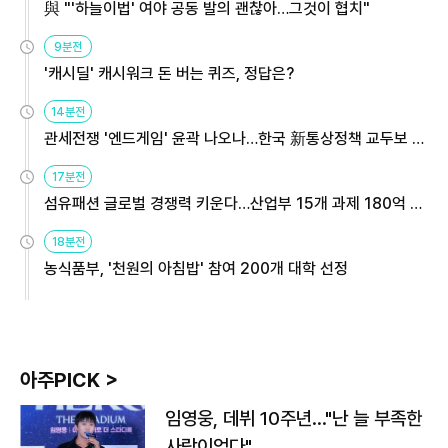
與 "'하늘이법' 여야 공동 발의 괜찮아…그것이 협치"
9분전
'캐시딜' 캐시워크 돈 버는 퀴즈, 정답은?
14분전
관세전쟁 '엔드게임' 윤곽 나오나…한국 新통상정책 교두보 활
용해야
17분전
섬유패션 글로벌 경쟁력 키운다…산업부 15개 과제 180억 지
원
18분전
농식품부, '천원의 아침밥' 참여 200개 대학 선정
아주PICK >
임영웅, 데뷔 10주년…"난 늘 부족한
사람이었다"