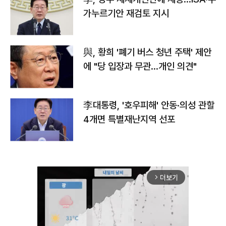
가누르기안 재검토 지시
與, 황희 '폐기 버스 청년 주택' 제안
에 "당 입장과 무관…개인 의견"
李대통령, '호우피해' 안동·의성 관할
4개면 특별재난지역 선포
더보기
arrow_forward_ios