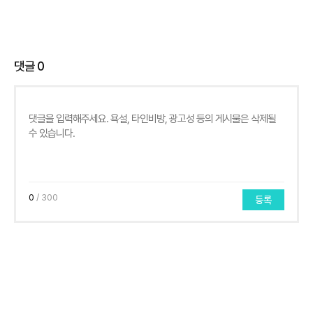
댓글
0
0
/ 300
등록