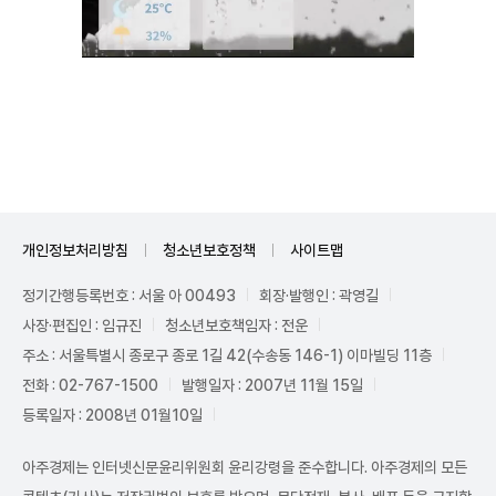
Unmute
개인정보처리방침
청소년보호정책
사이트맵
정기간행등록번호 : 서울 아 00493
회장·발행인 : 곽영길
사장·편집인 : 임규진
청소년보호책임자 : 전운
주소 : 서울특별시 종로구 종로 1길 42(수송동 146-1) 이마빌딩 11층
전화 : 02-767-1500
발행일자 : 2007년 11월 15일
등록일자 : 2008년 01월10일
아주경제는 인터넷신문윤리위원회 윤리강령을 준수합니다. 아주경제의 모든