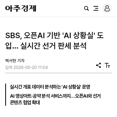
로
아
그
검
전
주
인
색
체
경
메
제
뉴
SBS, 오픈AI 기반 'AI 상황실' 도
입… 실시간 선거 판세 분석
백서현 기자
공
텍
입력 2026-05-20 11:04
유
스
트
크
기
실시간 개표 데이터 분석하는 'AI 상황실' 운영
AI 영상아트·공약 분석 서비스까지… 오픈AI와 선거
콘텐츠 협업 확대