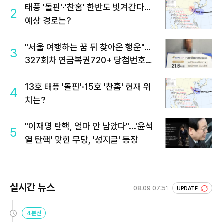
태풍 '돌핀'·'찬홈' 한반도 빗겨간다…
2
예상 경로는?
"서울 여행하는 꿈 뒤 찾아온 행운"…
3
327회차 연금복권720+ 당첨번호조
회 주목
13호 태풍 '돌핀'·15호 '찬홈' 현재 위
4
치는?
"이재명 탄핵, 얼마 안 남았다"...'윤석
5
열 탄핵' 맞힌 무당, '성지글' 등장
실시간 뉴스
08.09 07:51
UPDATE
4분전