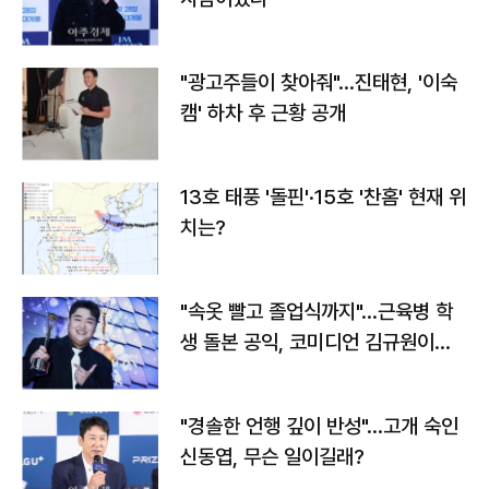
"광고주들이 찾아줘"…진태현, '이숙
캠' 하차 후 근황 공개
13호 태풍 '돌핀'·15호 '찬홈' 현재 위
치는?
"속옷 빨고 졸업식까지"…근육병 학
생 돌본 공익, 코미디언 김규원이었
다
"경솔한 언행 깊이 반성"…고개 숙인
신동엽, 무슨 일이길래?