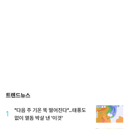
트렌드뉴스
"다음 주 기온 뚝 떨어진다"…태풍도
1
없이 열돔 박살 낸 '이것'