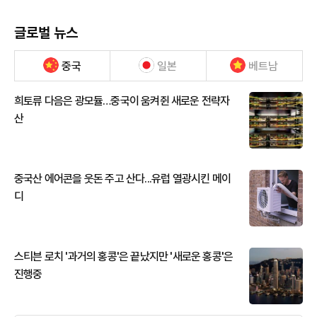
글로벌 뉴스
중국
일본
베트남
희토류 다음은 광모듈…중국이 움켜쥔 새로운 전략자
산
중국산 에어콘을 웃돈 주고 산다...유럽 열광시킨 메이
디
스티븐 로치 '과거의 홍콩'은 끝났지만 '새로운 홍콩'은
진행중