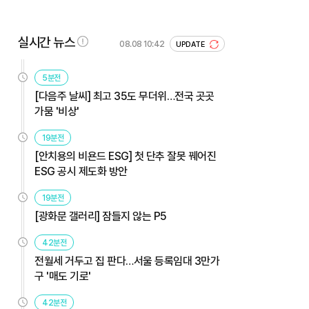
실시간 뉴스
08.08 10:42
UPDATE
5분전
[다음주 날씨] 최고 35도 무더위…전국 곳곳
가뭄 '비상'
19분전
[안치용의 비욘드 ESG] 첫 단추 잘못 꿰어진
ESG 공시 제도화 방안
19분전
[광화문 갤러리] 잠들지 않는 P5
42분전
전월세 거두고 집 판다…서울 등록임대 3만가
구 '매도 기로'
42분전