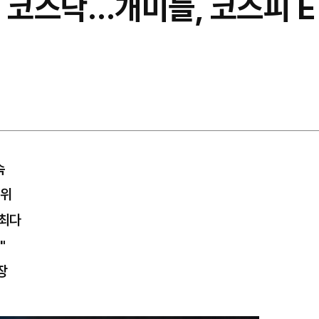
 코스닥…개미들, 코스피 E
속
1위
…최다
"
장