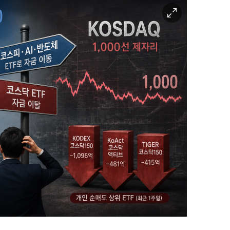
이
미
지
확
대