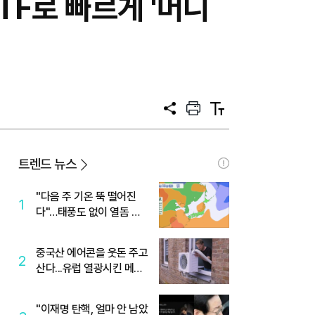
TF로 빠르게 '머니
공
프
텍
유
린
스
트
트
크
기
트렌드 뉴스
"다음 주 기온 뚝 떨어진
1
다"…태풍도 없이 열돔 박
살 낸 '이것'
중국산 에어콘을 웃돈 주고
2
산다...유럽 열광시킨 메이
디
"이재명 탄핵, 얼마 안 남았