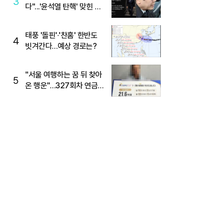
3
다"...'윤석열 탄핵' 맞힌 무
당, '성지글' 등장
태풍 '돌핀'·'찬홈' 한반도
4
빗겨간다…예상 경로는?
"서울 여행하는 꿈 뒤 찾아
5
온 행운"…327회차 연금
복권720+ 당첨번호조회
주목