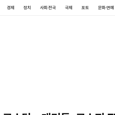
경제
정치
사회·전국
국제
포토
문화·연예