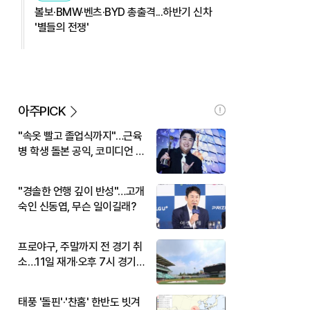
볼보·BMW·벤츠·BYD 총출격...하반기 신차
'별들의 전쟁'
아주PICK
"속옷 빨고 졸업식까지"…근육
병 학생 돌본 공익, 코미디언 김
규원이었다
"경솔한 언행 깊이 반성"…고개
숙인 신동엽, 무슨 일이길래?
프로야구, 주말까지 전 경기 취
소…11일 재개·오후 7시 경기
시작
태풍 '돌핀'·'찬홈' 한반도 빗겨