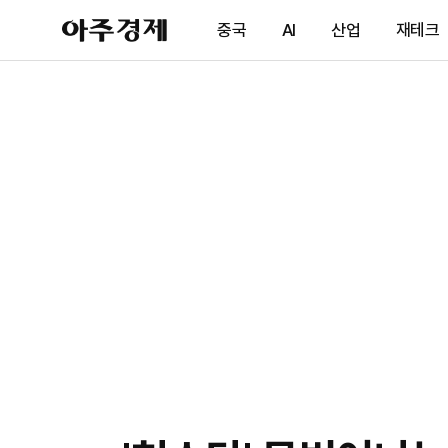
아
중국
AI
산업
재테크
주
경
제