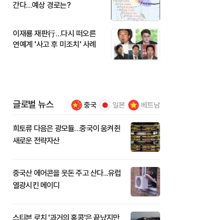
간다…예상 경로는?
이재룡 재판行…다시 떠오른
연예계 '사고 후 미조치' 사례
글로벌 뉴스
중국
일본
베트남
희토류 다음은 광모듈…중국이 움켜쥔
새로운 전략자산
중국산 에어콘을 웃돈 주고 산다...유럽
열광시킨 메이디
스티븐 로치 '과거의 홍콩'은 끝났지만