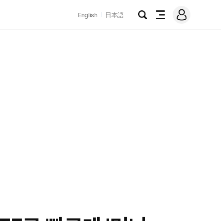
로
English
日本語
그
검
전
인
색
체
메
뉴