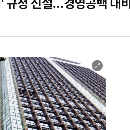
계' 규정 신설…경영공백 대비
이
미
지
확
대