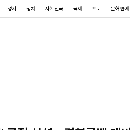
경제
정치
사회·전국
국제
포토
문화·연예