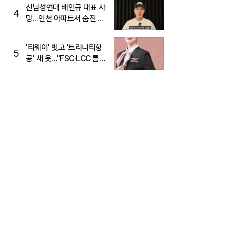
신남성연대 배인규 대표 사
4
망…인천 아파트서 숨진 채
발견
'티웨이' 벗고 '트리니티항
5
공' 새 옷…"FSC·LCC 틈
새, SSC 전략으로 공략"