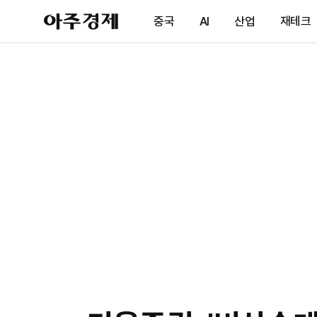
아
중국
AI
산업
재테크
주
경
제