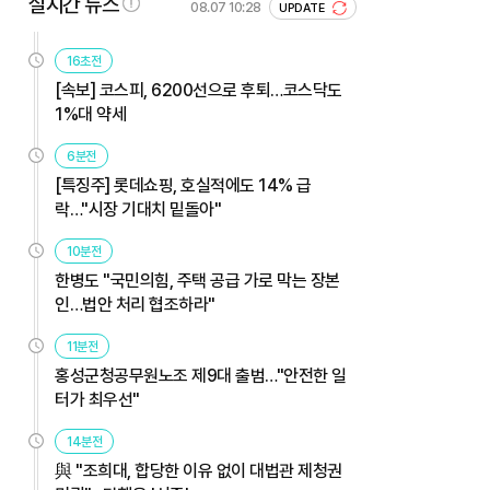
실시간 뉴스
08.07 10:28
UPDATE
16초전
[속보] 코스피, 6200선으로 후퇴…코스닥도
1%대 약세
6분전
[특징주] 롯데쇼핑, 호실적에도 14% 급
락…"시장 기대치 밑돌아"
10분전
한병도 "국민의힘, 주택 공급 가로 막는 장본
인…법안 처리 협조하라"
11분전
홍성군청공무원노조 제9대 출범…"안전한 일
터가 최우선"
14분전
與 "조희대, 합당한 이유 없이 대법관 제청권