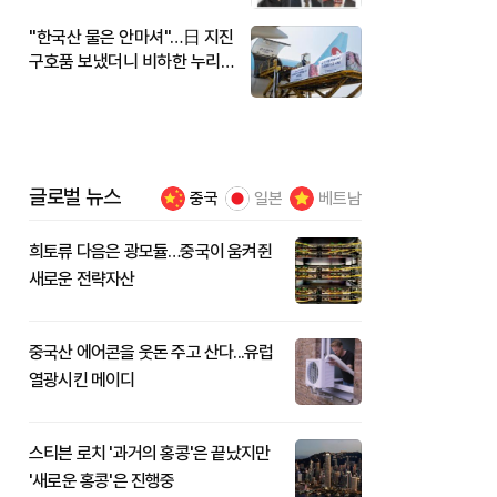
"한국산 물은 안마셔"…日 지진
구호품 보냈더니 비하한 누리
꾼
글로벌 뉴스
중국
일본
베트남
희토류 다음은 광모듈…중국이 움켜쥔
새로운 전략자산
중국산 에어콘을 웃돈 주고 산다...유럽
열광시킨 메이디
스티븐 로치 '과거의 홍콩'은 끝났지만
'새로운 홍콩'은 진행중