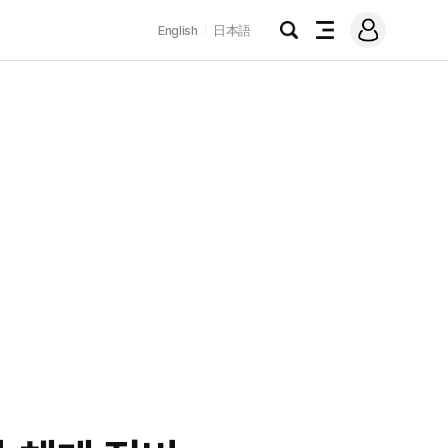
로
English
日本語
그
검
전
인
색
체
메
뉴