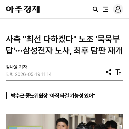
로
아
그
검
전
주
인
색
체
경
메
제
뉴
사측 "최선 다하겠다" 노조 '묵묵부
답'···삼성전자 노사, 최후 담판 재개
김나윤 기자
공
텍
입력 2026-05-19 11:14
유
스
트
크
기
박수근 중노위원장 "아직 타결 가능성 있어"