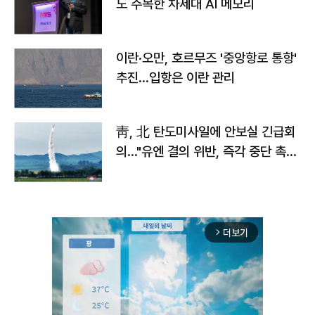
도 주목한 차세대 AI 메모리
이란·오만, 호르무즈 '중앙항로 통항'
추진…입항은 이란 관리
靑, 北 탄도미사일에 안보실 긴급회
의…"유엔 결의 위반, 즉각 중단 촉
구"
더보기
arrow_forward_ios