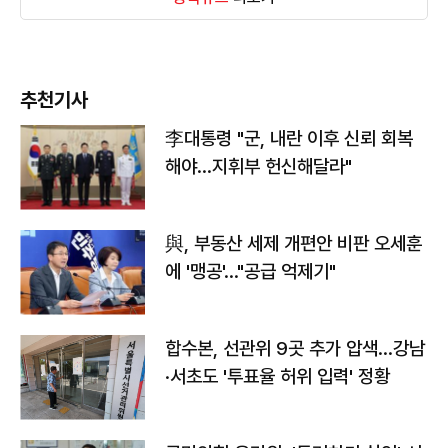
추천기사
李대통령 "군, 내란 이후 신뢰 회복
해야…지휘부 헌신해달라"
與, 부동산 세제 개편안 비판 오세훈
에 '맹공'…"공급 억제기"
합수본, 선관위 9곳 추가 압색…강남
·서초도 '투표율 허위 입력' 정황