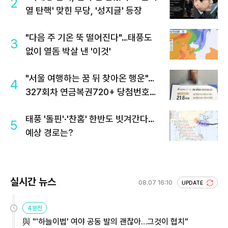
2
열 탄핵' 맞힌 무당, '성지글' 등장
"다음 주 기온 뚝 떨어진다"…태풍도
3
없이 열돔 박살 낸 '이것'
"서울 여행하는 꿈 뒤 찾아온 행운"…
4
327회차 연금복권720+ 당첨번호조
회 주목
태풍 '돌핀'·'찬홈' 한반도 빗겨간다…
5
예상 경로는?
실시간 뉴스
08.07 16:10
UPDATE
4분전
與 "'하늘이법' 여야 공동 발의 괜찮아…그것이 협치"