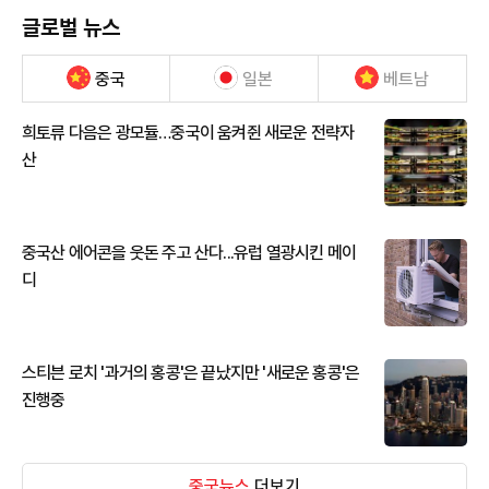
글로벌 뉴스
중국
일본
베트남
희토류 다음은 광모듈…중국이 움켜쥔 새로운 전략자
산
중국산 에어콘을 웃돈 주고 산다...유럽 열광시킨 메이
디
스티븐 로치 '과거의 홍콩'은 끝났지만 '새로운 홍콩'은
진행중
중국뉴스
더보기