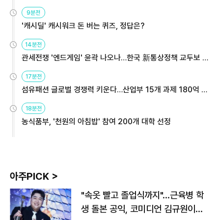
9분전
'캐시딜' 캐시워크 돈 버는 퀴즈, 정답은?
14분전
관세전쟁 '엔드게임' 윤곽 나오나…한국 新통상정책 교두보 활
용해야
17분전
섬유패션 글로벌 경쟁력 키운다…산업부 15개 과제 180억 지
원
18분전
농식품부, '천원의 아침밥' 참여 200개 대학 선정
아주PICK >
"속옷 빨고 졸업식까지"…근육병 학
생 돌본 공익, 코미디언 김규원이었