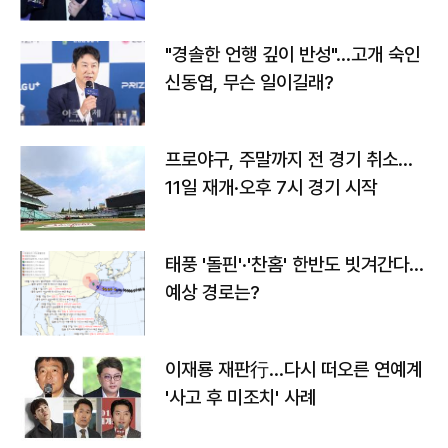
다
"경솔한 언행 깊이 반성"…고개 숙인
신동엽, 무슨 일이길래?
프로야구, 주말까지 전 경기 취소…
11일 재개·오후 7시 경기 시작
태풍 '돌핀'·'찬홈' 한반도 빗겨간다…
예상 경로는?
이재룡 재판行…다시 떠오른 연예계
'사고 후 미조치' 사례