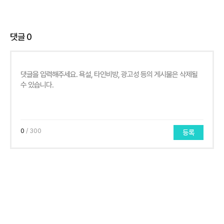
댓글
0
0
/ 300
등록