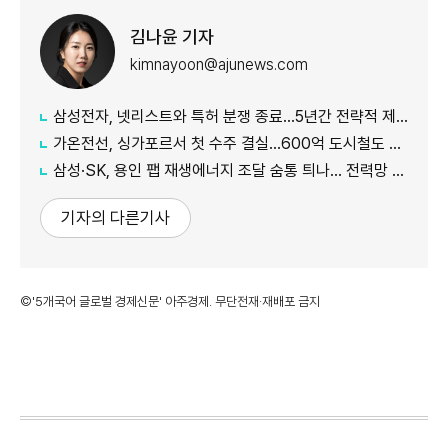
김나윤 기자
kimnayoon@ajunews.com
삼성전자, 넷리스트와 특허 분쟁 종료…5년간 전략적 제휴
가온전선, 싱가포르서 첫 수주 결실…600억 도시철도 케이블 공급
삼성·SK, 용인 팹 재생에너지 조달 숨통 틔나… 전력망 확충에 에너지 리스크 완화 기대
기자의 다른기사
©'5개국어 글로벌 경제신문' 아주경제. 무단전재·재배포 금지