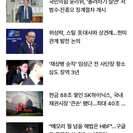
국민의힘 윤리위, '돌려차기 실언' 서
범수·진종오 징계절차 개시
위성락, 스틸 美대사와 상견례…한미
관계 발전 논의
'채상병 순직' 임성근 전 사단장 항소
심도 징역 3년
현금 88조 쌓인 SK하이닉스, 국내
채권시장 '큰손' 됐다…최대 40조 투
자
"메모리 월 넘을 해법은 HBF"…구글