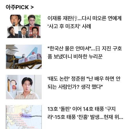
아주PICK >
이재룡 재판行…다시 떠오른 연예계
'사고 후 미조치' 사례
"한국산 물은 안마셔"…日 지진 구호
품 보냈더니 비하한 누리꾼
'태도 논란' 정준원 "난 배우 하면 안
되는 사람인가? 생각 했다"
13호 '돌핀' 이어 14호 태풍 '구지
라'·15호 태풍 '찬홈' 발생…현재 위
치와 이동경로는?