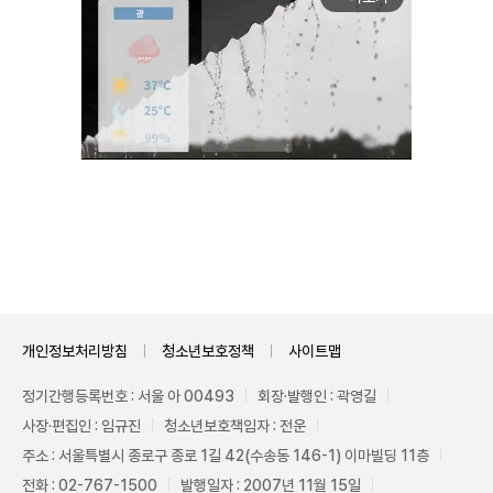
Unmute
개인정보처리방침
청소년보호정책
사이트맵
정기간행등록번호 : 서울 아 00493
회장·발행인 : 곽영길
사장·편집인 : 임규진
청소년보호책임자 : 전운
주소 : 서울특별시 종로구 종로 1길 42(수송동 146-1) 이마빌딩 11층
전화 : 02-767-1500
발행일자 : 2007년 11월 15일