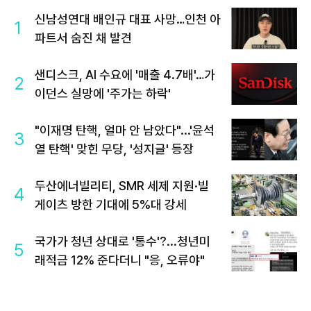
신남성연대 배인규 대표 사망…인천 아
1
파트서 숨진 채 발견
샌디스크, AI 수요에 '매출 4.7배'…가
2
이던스 실망에 '주가는 하락'
"이재명 탄핵, 얼마 안 남았다"...'윤석
3
열 탄핵' 맞힌 무당, '성지글' 등장
두산에너빌리티, SMR 세제 지원·빌
4
게이츠 방한 기대에 5%대 강세
국가가 청년 상대로 '통수'?...청년미
5
래적금 12% 준다더니 "응, 오류야"