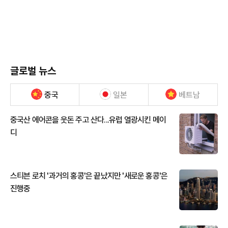
글로벌 뉴스
중국
일본
베트남
중국산 에어콘을 웃돈 주고 산다...유럽 열광시킨 메이
디
스티븐 로치 '과거의 홍콩'은 끝났지만 '새로운 홍콩'은
진행중