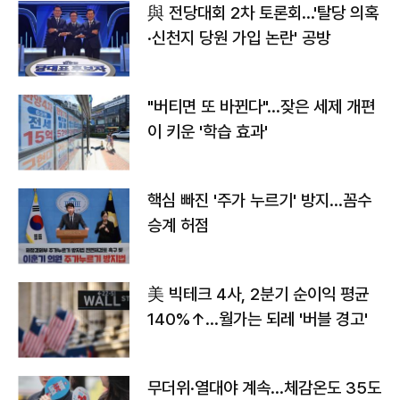
與 전당대회 2차 토론회…'탈당 의혹
·신천지 당원 가입 논란' 공방
"버티면 또 바뀐다"…잦은 세제 개편
이 키운 '학습 효과'
핵심 빠진 '주가 누르기' 방지…꼼수
승계 허점
美 빅테크 4사, 2분기 순이익 평균
140%↑…월가는 되레 '버블 경고'
무더위·열대야 계속…체감온도 35도