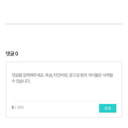
댓글
0
0
/ 300
등록