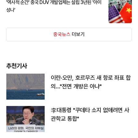
'역사적 순간' 중국 DUV 개발업체는 설립 3년된 '아이
성나'
중국뉴스
더보기
추천기사
이란·오만, 호르무즈 새 항로 좌표 합
의…"전면 개방은 아냐"
李대통령 "쿠데타 소지 없애려면 사
관학교 통합"