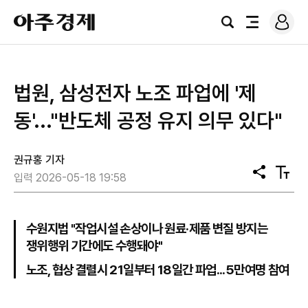
로
아
그
검
전
주
인
색
체
경
메
제
뉴
법원, 삼성전자 노조 파업에 '제
동'..."반도체 공정 유지 의무 있다"
권규홍 기자
공
텍
입력 2026-05-18 19:58
유
스
트
크
기
수원지법 "작업시설 손상이나 원료·제품 변질 방지는
쟁위행위 기간에도 수행돼야"
노조, 협상 결렬시 21일부터 18일간 파업...5만여명 참여