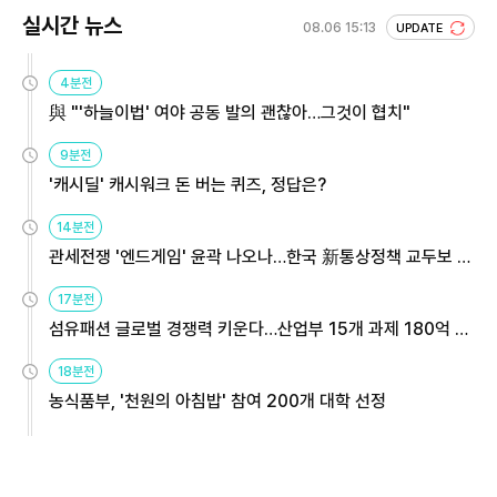
실시간 뉴스
08.06 15:13
UPDATE
4분전
與 "'하늘이법' 여야 공동 발의 괜찮아…그것이 협치"
9분전
'캐시딜' 캐시워크 돈 버는 퀴즈, 정답은?
14분전
관세전쟁 '엔드게임' 윤곽 나오나…한국 新통상정책 교두보 활
용해야
17분전
섬유패션 글로벌 경쟁력 키운다…산업부 15개 과제 180억 지
원
18분전
농식품부, '천원의 아침밥' 참여 200개 대학 선정