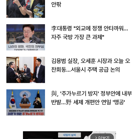
안팎
李대통령 "외교에 정쟁 안타까워…
자주 국방 가장 큰 과제"
김용범 실장, 오세훈 시장과 오늘 오
찬회동...서울시 주택 공급 논의
與, '주가누르기 방지' 정부안에 내부
반발…野 세제 개편안 연일 '맹공'
더보기
arrow_forward_ios