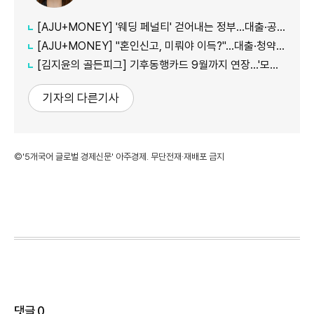
[AJU+MONEY] '웨딩 페널티' 걷어내는 정부…대출·공공임대 불이익 줄인다
[AJU+MONEY] "혼인신고, 미뤄야 이득?"…대출·청약·세금 따져보니
[김지윤의 골든피그] 기후동행카드 9월까지 연장…'모두의카드' 갈아탈 땐 혜택 따져야
기자의 다른기사
©'5개국어 글로벌 경제신문' 아주경제. 무단전재·재배포 금지
댓글
0