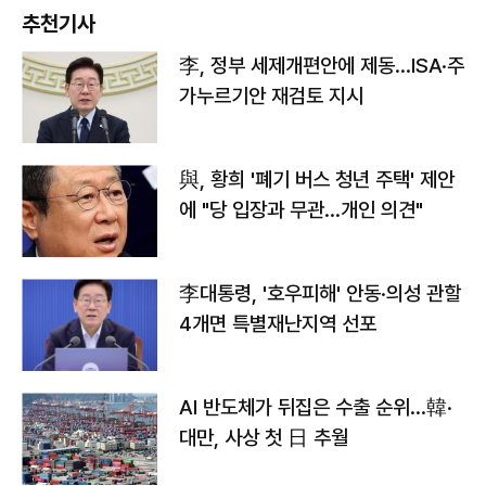
추천기사
李, 정부 세제개편안에 제동…ISA·주
가누르기안 재검토 지시
與, 황희 '폐기 버스 청년 주택' 제안
에 "당 입장과 무관…개인 의견"
李대통령, '호우피해' 안동·의성 관할
4개면 특별재난지역 선포
AI 반도체가 뒤집은 수출 순위…韓·
대만, 사상 첫 日 추월