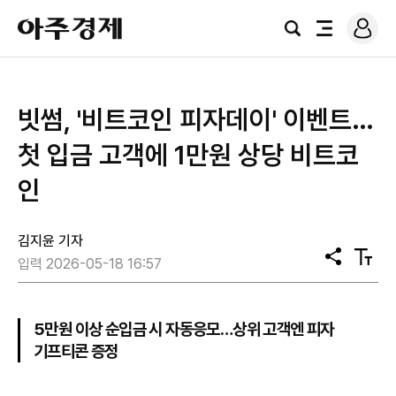
로
아
그
검
전
주
인
색
체
경
메
제
뉴
빗썸, '비트코인 피자데이' 이벤트…
첫 입금 고객에 1만원 상당 비트코
인
김지윤 기자
공
텍
입력 2026-05-18 16:57
유
스
트
크
기
5만원 이상 순입금 시 자동응모…상위 고객엔 피자
기프티콘 증정