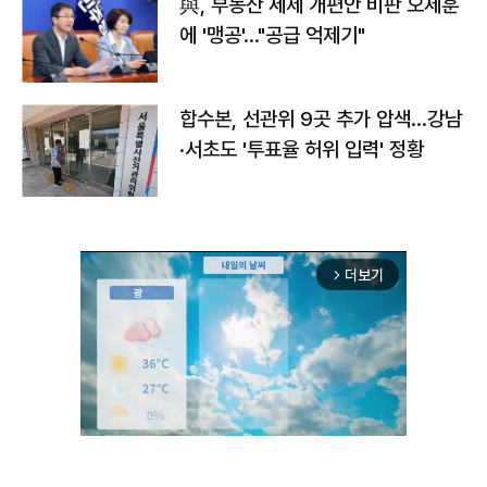
與, 부동산 세제 개편안 비판 오세훈
에 '맹공'…"공급 억제기"
합수본, 선관위 9곳 추가 압색…강남
·서초도 '투표율 허위 입력' 정황
더보기
arrow_forward_ios