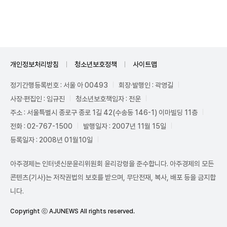
Unmute
개인정보처리방침
청소년보호정책
사이트맵
정기간행등록번호 : 서울 아 00493
회장·발행인 : 곽영길
사장·편집인 : 임규진
청소년보호책임자 : 전운
주소 : 서울특별시 종로구 종로 1길 42(수송동 146-1) 이마빌딩 11층
전화 : 02-767-1500
발행일자 : 2007년 11월 15일
등록일자 : 2008년 01월10일
아주경제는 인터넷신문윤리위원회 윤리강령을 준수합니다. 아주경제의 모든
콘텐츠(기사)는 저작권법의 보호를 받으며, 무단전재, 복사, 배포 등을 금지합
니다.
Copyright ⓒ AJUNEWS All rights reserved.