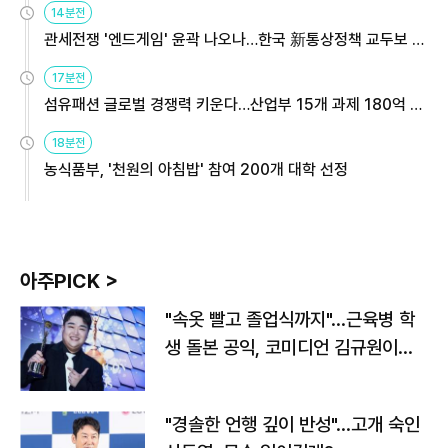
14분전
관세전쟁 '엔드게임' 윤곽 나오나…한국 新통상정책 교두보 활
용해야
17분전
섬유패션 글로벌 경쟁력 키운다…산업부 15개 과제 180억 지
원
18분전
농식품부, '천원의 아침밥' 참여 200개 대학 선정
아주PICK >
"속옷 빨고 졸업식까지"…근육병 학
생 돌본 공익, 코미디언 김규원이었
다
"경솔한 언행 깊이 반성"…고개 숙인