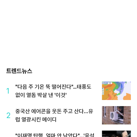
트렌드뉴스
"다음 주 기온 뚝 떨어진다"…태풍도
1
없이 열돔 박살 낸 '이것'
중국산 에어콘을 웃돈 주고 산다...유
2
럽 열광시킨 메이디
"이재명 탄핵, 얼마 안 남았다"...'윤석