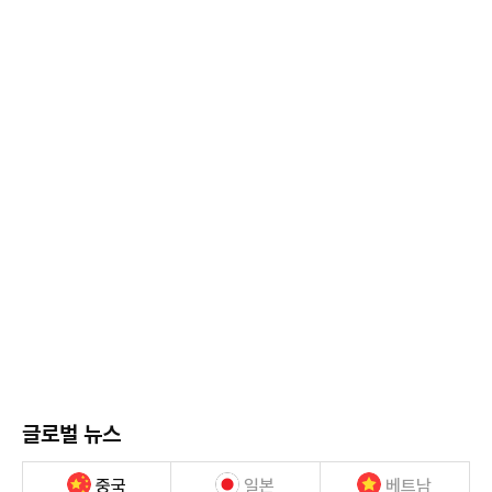
글로벌 뉴스
중국
일본
베트남