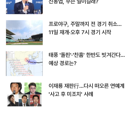
신동엽, 무슨 일이길래?
프로야구, 주말까지 전 경기 취소…
11일 재개·오후 7시 경기 시작
태풍 '돌핀'·'찬홈' 한반도 빗겨간다…
예상 경로는?
이재룡 재판行…다시 떠오른 연예계
'사고 후 미조치' 사례