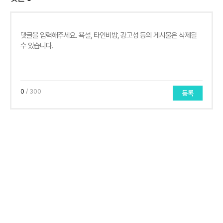
0
/ 300
등록