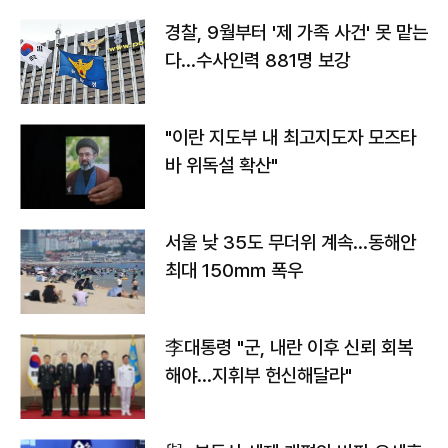
경찰, 9월부터 '제 가족 사건' 못 맡는
다…수사인력 881명 보강
"이란 지도부 내 최고지도자 모즈타
바 위독설 확산"
서울 낮 35도 무더위 계속…동해안
최대 150㎜ 폭우
李대통령 "군, 내란 이후 신뢰 회복
해야…지휘부 헌신해달라"