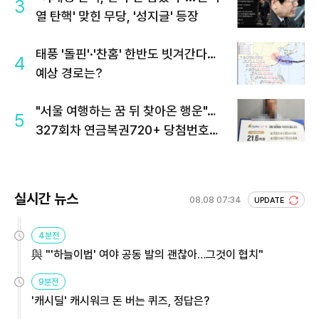
3
열 탄핵' 맞힌 무당, '성지글' 등장
태풍 '돌핀'·'찬홈' 한반도 빗겨간다…
4
예상 경로는?
"서울 여행하는 꿈 뒤 찾아온 행운"…
5
327회차 연금복권720+ 당첨번호조
회 주목
실시간 뉴스
08.08 07:34
UPDATE
4분전
與 "'하늘이법' 여야 공동 발의 괜찮아…그것이 협치"
9분전
'캐시딜' 캐시워크 돈 버는 퀴즈, 정답은?