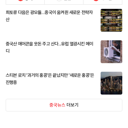
희토류 다음은 광모듈…중국이 움켜쥔 새로운 전략자
산
중국산 에어콘을 웃돈 주고 산다...유럽 열광시킨 메이
디
스티븐 로치 '과거의 홍콩'은 끝났지만 '새로운 홍콩'은
진행중
중국뉴스
더보기