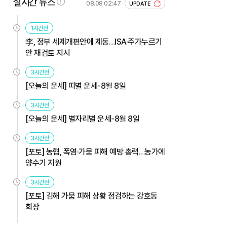
실시간 뉴스
08.08 02:47
UPDATE
1시간전
李, 정부 세제개편안에 제동…ISA·주가누르기
안 재검토 지시
3시간전
[오늘의 운세] 띠별 운세-8월 8일
3시간전
[오늘의 운세] 별자리별 운세-8월 8일
3시간전
[포토] 농협, 폭염·가뭄 피해 예방 총력…농가에
양수기 지원
3시간전
[포토] 김해 가뭄 피해 상황 점검하는 강호동
회장