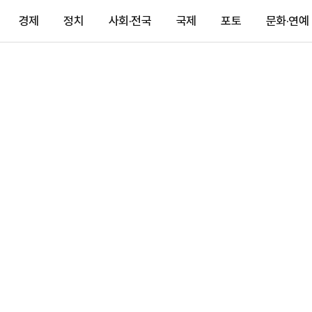
경제
정치
사회·전국
국제
포토
문화·연예