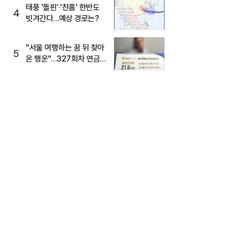
태풍 '돌핀'·'찬홈' 한반도
4
빗겨간다…예상 경로는?
"서울 여행하는 꿈 뒤 찾아
5
온 행운"…327회차 연금
복권720+ 당첨번호조회
주목