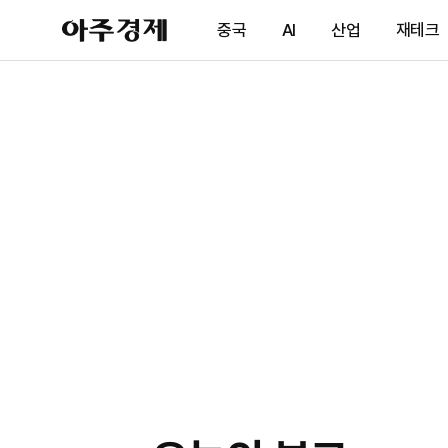
아
중국
AI
산업
재테크
주
경
제