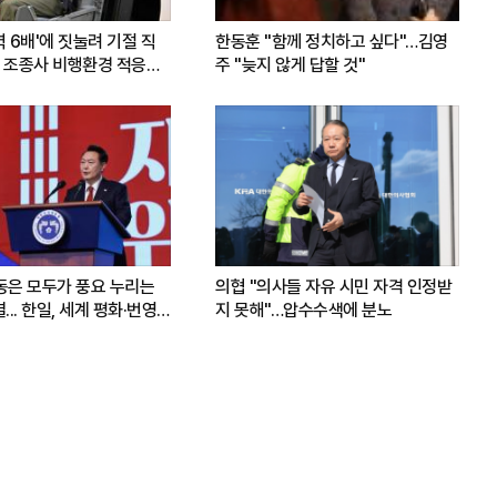
력 6배'에 짓눌려 기절 직
한동훈 "함께 정치하고 싶다"…김영
 조종사 비행환경 적응훈
주 "늦지 않게 답할 것"
운동은 모두가 풍요 누리는
의협 "의사들 자유 시민 자격 인정받
.. 한일, 세계 평화·번영
지 못해"…압수수색에 분노