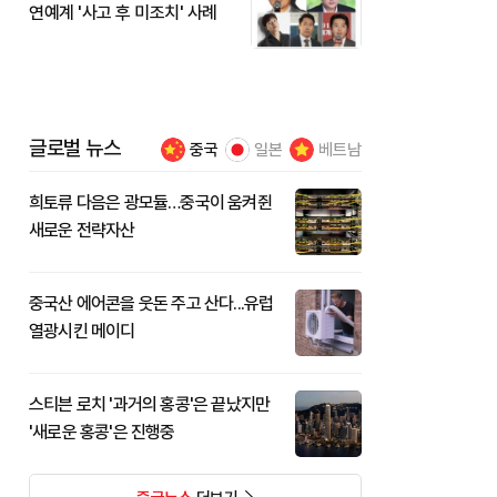
연예계 '사고 후 미조치' 사례
글로벌 뉴스
중국
일본
베트남
희토류 다음은 광모듈…중국이 움켜쥔
새로운 전략자산
중국산 에어콘을 웃돈 주고 산다...유럽
열광시킨 메이디
스티븐 로치 '과거의 홍콩'은 끝났지만
'새로운 홍콩'은 진행중