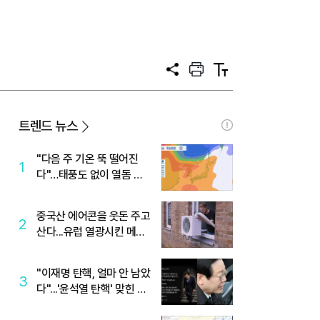
공
프
텍
유
린
스
트
트
크
기
트렌드 뉴스
"다음 주 기온 뚝 떨어진
1
다"…태풍도 없이 열돔 박
살 낸 '이것'
중국산 에어콘을 웃돈 주고
2
산다...유럽 열광시킨 메이
디
"이재명 탄핵, 얼마 안 남았
3
다"...'윤석열 탄핵' 맞힌 무
당, '성지글' 등장