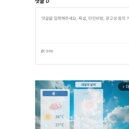
댓글
0
0
/ 300
더
arrow_forward_ios