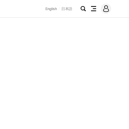
로
English
日本語
그
검
전
인
색
체
메
뉴