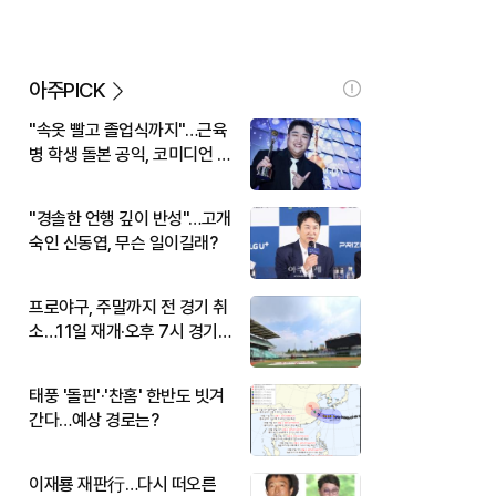
아주PICK
"속옷 빨고 졸업식까지"…근육
병 학생 돌본 공익, 코미디언 김
규원이었다
"경솔한 언행 깊이 반성"…고개
숙인 신동엽, 무슨 일이길래?
프로야구, 주말까지 전 경기 취
소…11일 재개·오후 7시 경기
시작
태풍 '돌핀'·'찬홈' 한반도 빗겨
간다…예상 경로는?
이재룡 재판行…다시 떠오른