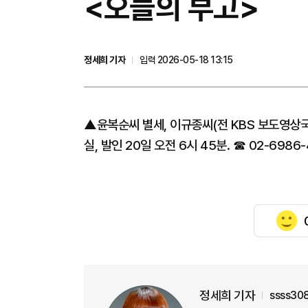
<오늘의 부고>
정세희 기자
입력 2026-05-18 13:15
▲윤복순씨 별세, 이규종씨(전 KBS 보도영상국
실, 발인 20일 오전 6시 45분. ☎ 02-6986
정세희 기자
ssss30