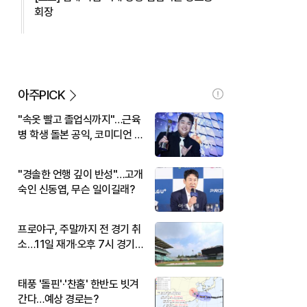
회장
아주PICK
"속옷 빨고 졸업식까지"…근육
병 학생 돌본 공익, 코미디언 김
규원이었다
"경솔한 언행 깊이 반성"…고개
숙인 신동엽, 무슨 일이길래?
프로야구, 주말까지 전 경기 취
소…11일 재개·오후 7시 경기
시작
태풍 '돌핀'·'찬홈' 한반도 빗겨
간다…예상 경로는?