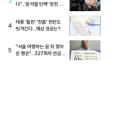
3
다"...'윤석열 탄핵' 맞힌 무
당, '성지글' 등장
태풍 '돌핀'·'찬홈' 한반도
4
빗겨간다…예상 경로는?
"서울 여행하는 꿈 뒤 찾아
5
온 행운"…327회차 연금
복권720+ 당첨번호조회
주목