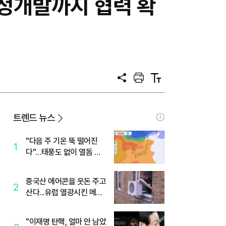
정개발까지 협력 확
공
프
텍
유
린
스
트
트
크
기
트렌드 뉴스
"다음 주 기온 뚝 떨어진
1
다"…태풍도 없이 열돔 박
살 낸 '이것'
중국산 에어콘을 웃돈 주고
2
산다...유럽 열광시킨 메이
디
"이재명 탄핵, 얼마 안 남았