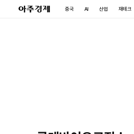
아
중국
AI
산업
재테크
주
경
제