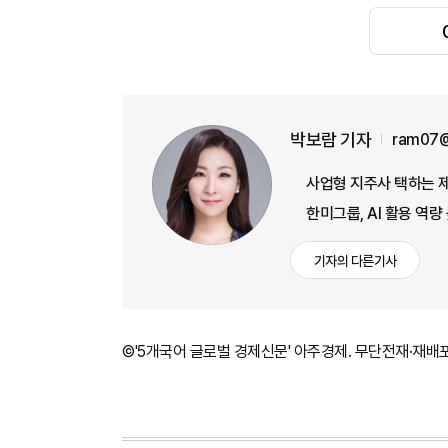
박보람 기자
ram07@
사업형 지주사 택하는 
한미그룹, AI 활용 역
기자의 다른기사
©'5개국어 글로벌 경제신문' 아주경제. 무단전재·재배