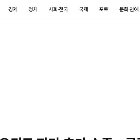
경제
정치
사회·전국
국제
포토
문화·연예