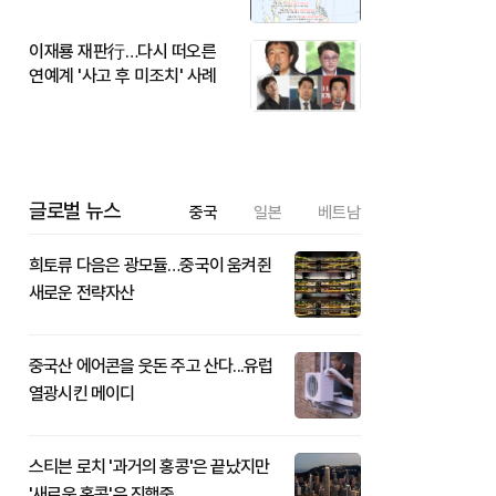
이재룡 재판行…다시 떠오른
연예계 '사고 후 미조치' 사례
글로벌 뉴스
중국
일본
베트남
희토류 다음은 광모듈…중국이 움켜쥔
새로운 전략자산
중국산 에어콘을 웃돈 주고 산다...유럽
열광시킨 메이디
스티븐 로치 '과거의 홍콩'은 끝났지만
'새로운 홍콩'은 진행중