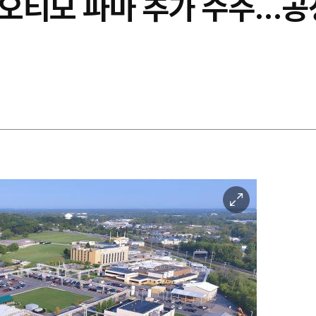
오티모 파마 추가 수주…공
이
미
지
확
대