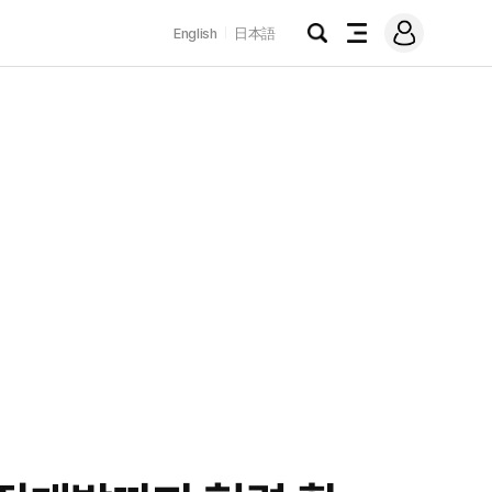
로
English
日本語
그
검
전
인
색
체
메
뉴