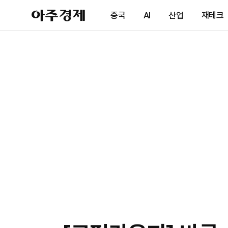
아
중국
AI
산업
재테크
주
경
제