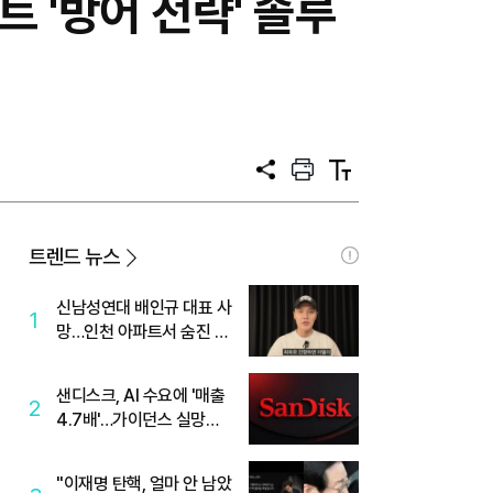
 '방어 전략' 솔루
공
프
텍
유
린
스
트
트
크
기
트렌드 뉴스
신남성연대 배인규 대표 사
1
망…인천 아파트서 숨진 채
발견
샌디스크, AI 수요에 '매출
2
4.7배'…가이던스 실망에
'주가는 하락'
"이재명 탄핵, 얼마 안 남았