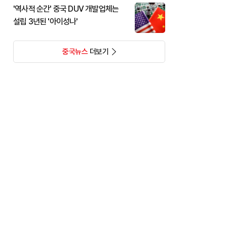
'역사적 순간' 중국 DUV 개발업체는
설립 3년된 '아이성나'
중국뉴스
더보기