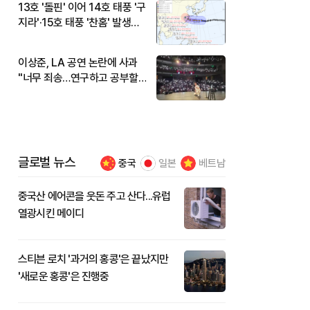
13호 '돌핀' 이어 14호 태풍 '구
지라'·15호 태풍 '찬홈' 발생…
현재 위치와 이동경로는?
이상준, LA 공연 논란에 사과
"너무 죄송…연구하고 공부할
것"
글로벌 뉴스
중국
일본
베트남
중국산 에어콘을 웃돈 주고 산다...유럽
열광시킨 메이디
스티븐 로치 '과거의 홍콩'은 끝났지만
'새로운 홍콩'은 진행중