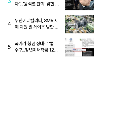
3
다"...'윤석열 탄핵' 맞힌 무
당, '성지글' 등장
두산에너빌리티, SMR 세
4
제 지원·빌 게이츠 방한 기
대에 5%대 강세
국가가 청년 상대로 '통
5
수'?...청년미래적금 12%
준다더니 "응, 오류야"