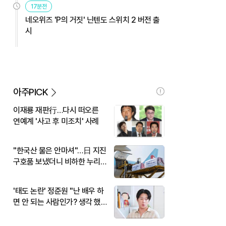
17분전
네오위즈 'P의 거짓' 닌텐도 스위치 2 버전 출
시
아주PICK
이재룡 재판行…다시 떠오른
연예계 '사고 후 미조치' 사례
"한국산 물은 안마셔"…日 지진
구호품 보냈더니 비하한 누리
꾼
'태도 논란' 정준원 "난 배우 하
면 안 되는 사람인가? 생각 했
다"