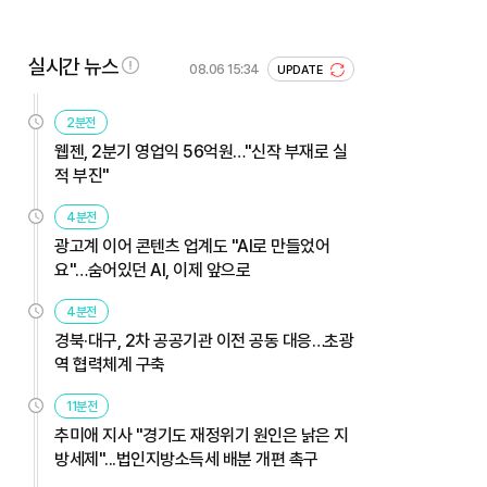
실시간 뉴스
08.06 15:34
UPDATE
2분전
웹젠, 2분기 영업익 56억원…"신작 부재로 실
적 부진"
4분전
광고계 이어 콘텐츠 업계도 "AI로 만들었어
요"…숨어있던 AI, 이제 앞으로
4분전
경북·대구, 2차 공공기관 이전 공동 대응…초광
역 협력체계 구축
11분전
추미애 지사 "경기도 재정위기 원인은 낡은 지
방세제"...법인지방소득세 배분 개편 촉구