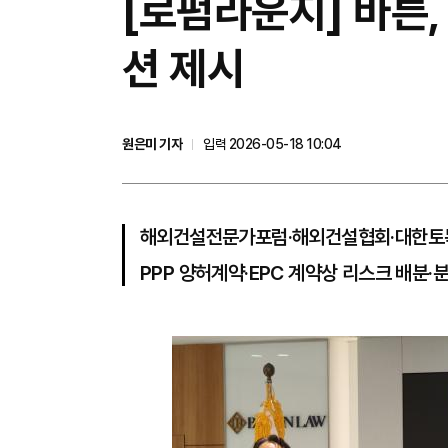
[로펌라운지] 바른,
션 제시
원은미 기자
입력 2026-05-18 10:04
해외건설전문가포럼·해외건설협회·대한토
PPP 양허계약·EPC 계약상 리스크 배분·