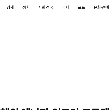
경제
정치
사회·전국
국제
포토
문화·연예