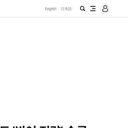
로
English
日本語
그
검
전
인
색
체
메
뉴