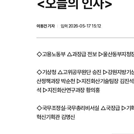
<오늘의 인사>
이동건 기자
입력 2026-05-17 15:12
◇고용노동부 △과장급 전보 ▷울산동부지청
◇기상청 △고위공무원단 승진 ▷강원지방기상
산정책과장 박순천 ▷지진화산기술팀장 김진석
석 ▷지진화산연구과장 황의홍
◇국무조정실·국무총리비서실 △국장급 ▷기
혁신기획관 김명신