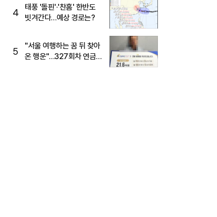
태풍 '돌핀'·'찬홈' 한반도
4
빗겨간다…예상 경로는?
"서울 여행하는 꿈 뒤 찾아
5
온 행운"…327회차 연금
복권720+ 당첨번호조회
주목