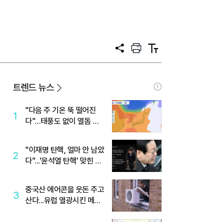
공
프
텍
유
린
스
트
트
크
기
트렌드 뉴스
"다음 주 기온 뚝 떨어진
1
다"…태풍도 없이 열돔 박
살 낸 '이것'
"이재명 탄핵, 얼마 안 남았
2
다"...'윤석열 탄핵' 맞힌 무
당, '성지글' 등장
중국산 에어콘을 웃돈 주고
3
산다...유럽 열광시킨 메이
디