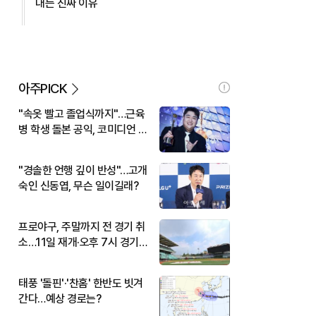
대는 진짜 이유
아주PICK
"속옷 빨고 졸업식까지"…근육
병 학생 돌본 공익, 코미디언 김
규원이었다
"경솔한 언행 깊이 반성"…고개
숙인 신동엽, 무슨 일이길래?
프로야구, 주말까지 전 경기 취
소…11일 재개·오후 7시 경기
시작
태풍 '돌핀'·'찬홈' 한반도 빗겨
간다…예상 경로는?