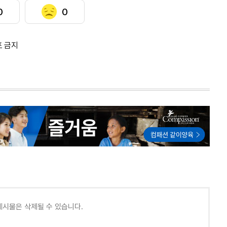
0
0
포 금지