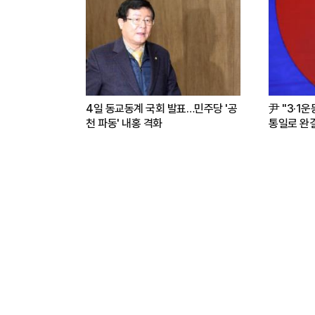
4일 동교동계 국회 발표…민주당 '공
尹 "3·1
천 파동' 내홍 격화
통일로 완결.
파트너"