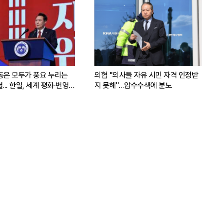
운동은 모두가 풍요 누리는
의협 "의사들 자유 시민 자격 인정받
.. 한일, 세계 평화·번영
지 못해"…압수수색에 분노