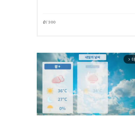
0
/ 300
더
arrow_forward_ios