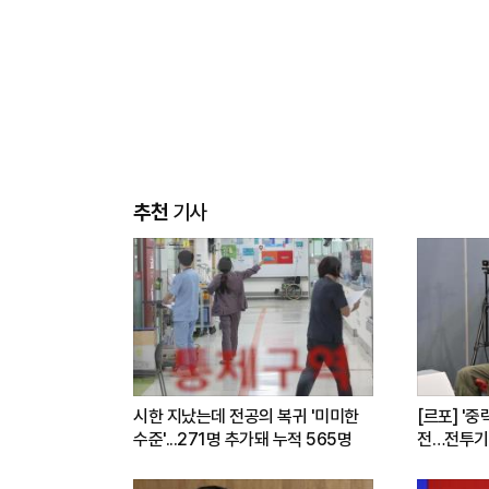
추천
기사
시한 지났는데 전공의 복귀 '미미한
[르포] '중
수준'...271명 추가돼 누적 565명
전…전투기
련(영상)