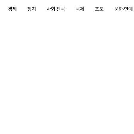
경제
정치
사회·전국
국제
포토
문화·연예