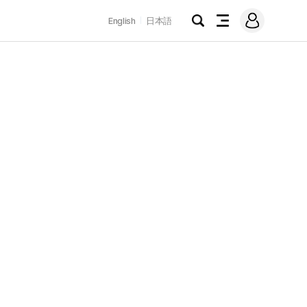
로
English
日本語
그
검
전
인
색
체
메
뉴