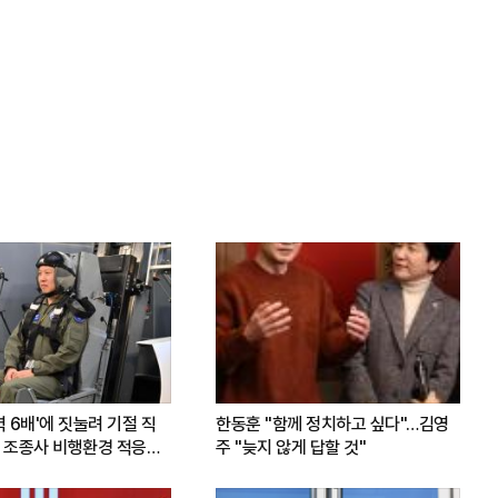
력 6배'에 짓눌려 기절 직
한동훈 "함께 정치하고 싶다"…김영
 조종사 비행환경 적응훈
주 "늦지 않게 답할 것"