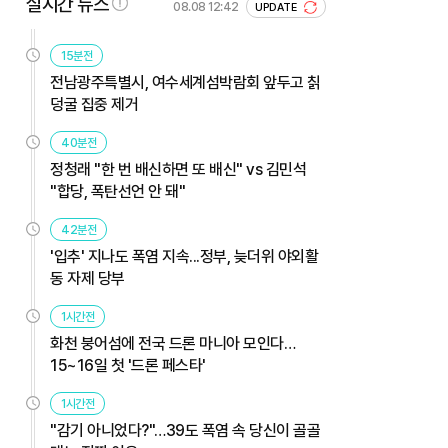
실시간 뉴스
08.08 12:42
UPDATE
15분전
전남광주특별시, 여수세계섬박람회 앞두고 칡
덩굴 집중 제거
40분전
정청래 "한 번 배신하면 또 배신" vs 김민석
"합당, 폭탄선언 안 돼"
42분전
'입추' 지나도 폭염 지속...정부, 늦더위 야외활
동 자제 당부
1시간전
화천 붕어섬에 전국 드론 마니아 모인다…
15~16일 첫 '드론 페스타'
1시간전
"감기 아니었다?"…39도 폭염 속 당신이 골골