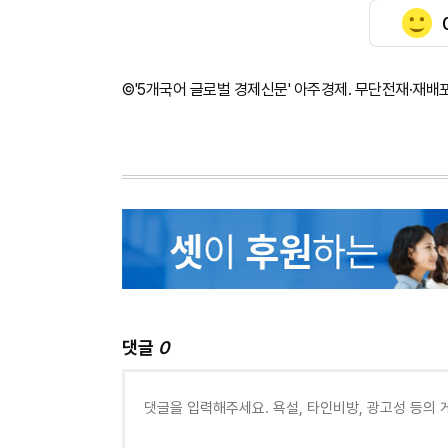
©'5개국어 글로벌 경제신문' 아주경제. 무단전재·재배
댓글
0