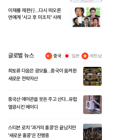
이재룡 재판行…다시 떠오른
연예계 '사고 후 미조치' 사례
글로벌 뉴스
중국
일본
베트남
희토류 다음은 광모듈…중국이 움켜쥔
새로운 전략자산
중국산 에어콘을 웃돈 주고 산다...유럽
열광시킨 메이디
스티븐 로치 '과거의 홍콩'은 끝났지만
'새로운 홍콩'은 진행중