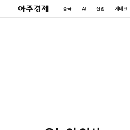
아
중국
AI
산업
재테크
주
경
제