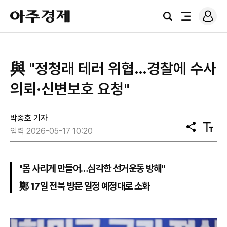
로
아
그
검
전
주
인
색
체
경
메
제
뉴
與 "정청래 테러 위협…경찰에 수사
의뢰·신변보호 요청"
박종호 기자
공
텍
입력 2026-05-17 10:20
유
스
트
크
기
"몸 사리게 만들어…심각한 선거운동 방해"
鄭 17일 전북 방문 일정 예정대로 소화