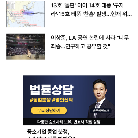
13호 '돌핀' 이어 14호 태풍 '구지
라'·15호 태풍 '찬홈' 발생…현재 위
치와 이동경로는?
이상준, LA 공연 논란에 사과 "너무
죄송…연구하고 공부할 것"