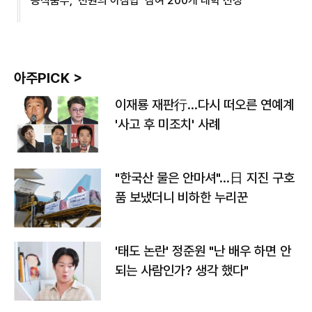
농식품부, '천원의 아침밥' 참여 200개 대학 선정
아주PICK >
이재룡 재판行…다시 떠오른 연예계
'사고 후 미조치' 사례
"한국산 물은 안마셔"…日 지진 구호
품 보냈더니 비하한 누리꾼
'태도 논란' 정준원 "난 배우 하면 안
되는 사람인가? 생각 했다"