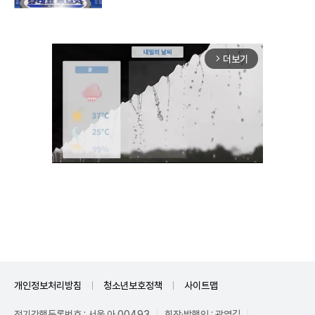
더보기
arrow_forward_ios
Mute
개인정보처리방침
청소년보호정책
사이트맵
정기간행등록번호 : 서울 아 00493
회장·발행인 : 곽영길