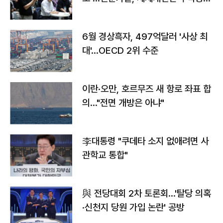
우려
6월 경상흑자, 497억달러 '사상 최
대'…OECD 2위 수준
이란·오만, 호르무즈 새 항로 좌표 합
의…"전면 개방은 아냐"
李대통령 "쿠데타 소지 없애려면 사
관학교 통합"
與 전당대회 2차 토론회…'탈당 의혹
·신천지 당원 가입 논란' 공방