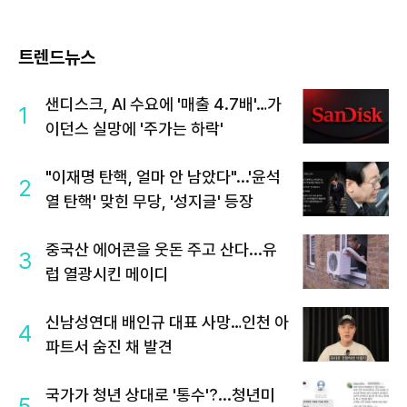
트렌드뉴스
샌디스크, AI 수요에 '매출 4.7배'…가
1
이던스 실망에 '주가는 하락'
"이재명 탄핵, 얼마 안 남았다"...'윤석
2
열 탄핵' 맞힌 무당, '성지글' 등장
중국산 에어콘을 웃돈 주고 산다...유
3
럽 열광시킨 메이디
신남성연대 배인규 대표 사망…인천 아
4
파트서 숨진 채 발견
국가가 청년 상대로 '통수'?...청년미
5