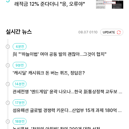
래적금 12% 준다더니 "응, 오류야"
실시간 뉴스
08.07 01:10
UPDATE
4분전
與 "'하늘이법' 여야 공동 발의 괜찮아…그것이 협치"
9분전
'캐시딜' 캐시워크 돈 버는 퀴즈, 정답은?
14분전
관세전쟁 '엔드게임' 윤곽 나오나…한국 新통상정책 교두보 활
용해야
17분전
섬유패션 글로벌 경쟁력 키운다…산업부 15개 과제 180억 지
원
18분전