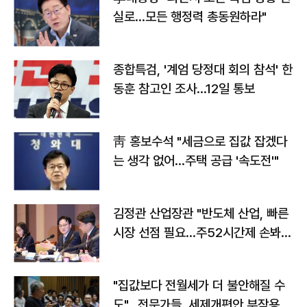
실로…모든 행정력 총동원하라"
종합특검, '계엄 당정대 회의 참석' 한
동훈 참고인 조사...12일 통보
靑 홍보수석 "세금으로 집값 잡겠다
는 생각 없어…주택 공급 '속도전'"
김정관 산업장관 "반도체 산업, 빠른
시장 선점 필요…주52시간제 손봐
야"
"집값보다 전월세가 더 불안해질 수
도"…전문가들, 세제개편안 부작용