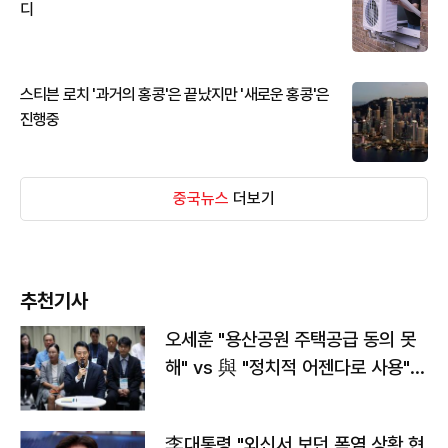
디
스티븐 로치 '과거의 홍콩'은 끝났지만 '새로운 홍콩'은
진행중
중국뉴스
더보기
추천기사
오세훈 "용산공원 주택공급 동의 못
해" vs 與 "정치적 어젠다로 사용"
맞불
李대통령 "외신서 보던 폭염 상황 현