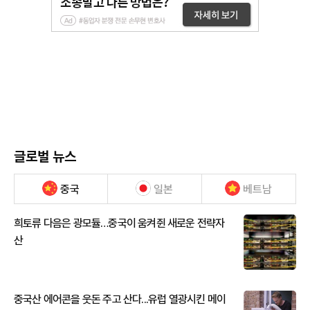
글로벌 뉴스
중국
일본
베트남
희토류 다음은 광모듈…중국이 움켜쥔 새로운 전략자
산
중국산 에어콘을 웃돈 주고 산다...유럽 열광시킨 메이