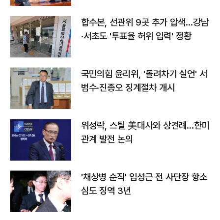
합수본, 선관위 9곳 추가 압색…강남
·서초도 '투표율 허위 입력' 정황
국민의힘 윤리위, '돌려차기 실언' 서
범수·진종오 징계절차 개시
위성락, 스틸 美대사와 상견례…한미
관계 발전 논의
'채상병 순직' 임성근 전 사단장 항소
심도 징역 3년