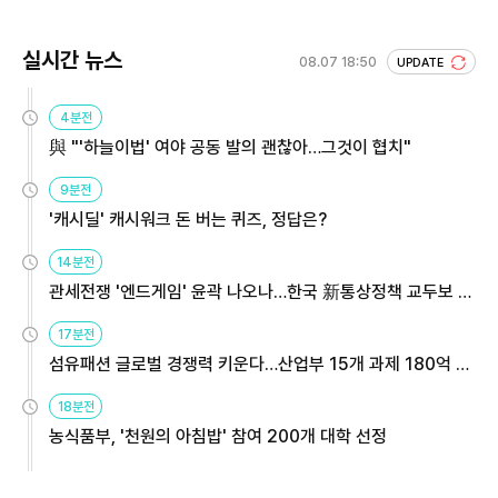
실시간 뉴스
08.07 18:50
UPDATE
4분전
與 "'하늘이법' 여야 공동 발의 괜찮아…그것이 협치"
9분전
'캐시딜' 캐시워크 돈 버는 퀴즈, 정답은?
14분전
관세전쟁 '엔드게임' 윤곽 나오나…한국 新통상정책 교두보 활
용해야
17분전
섬유패션 글로벌 경쟁력 키운다…산업부 15개 과제 180억 지
원
18분전
농식품부, '천원의 아침밥' 참여 200개 대학 선정