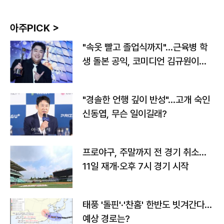
아주PICK >
"속옷 빨고 졸업식까지"…근육병 학
생 돌본 공익, 코미디언 김규원이었
다
"경솔한 언행 깊이 반성"…고개 숙인
신동엽, 무슨 일이길래?
프로야구, 주말까지 전 경기 취소…
11일 재개·오후 7시 경기 시작
태풍 '돌핀'·'찬홈' 한반도 빗겨간다…
예상 경로는?