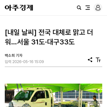
로
아
그
검
전
주
인
색
체
경
메
제
뉴
[내일 날씨] 전국 대체로 맑고 더
워…서울 31도·대구33도
백소희 기자
공
텍
입력 2026-05-16 15:09
유
스
트
크
기