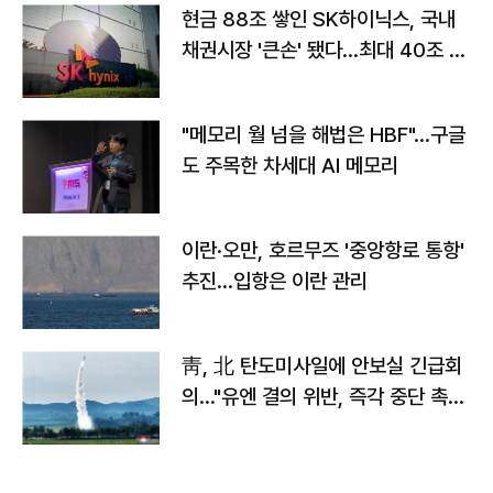
현금 88조 쌓인 SK하이닉스, 국내
채권시장 '큰손' 됐다…최대 40조 투
자
"메모리 월 넘을 해법은 HBF"…구글
도 주목한 차세대 AI 메모리
이란·오만, 호르무즈 '중앙항로 통항'
추진…입항은 이란 관리
靑, 北 탄도미사일에 안보실 긴급회
의…"유엔 결의 위반, 즉각 중단 촉
구"