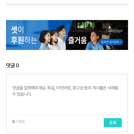
댓글
0
0
/ 300
등록