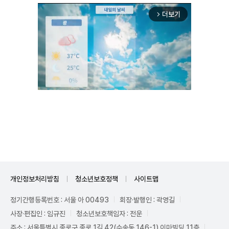
더보기
arrow_forward_ios
Unmute
개인정보처리방침
청소년보호정책
사이트맵
정기간행등록번호 : 서울 아 00493
회장·발행인 : 곽영길
사장·편집인 : 임규진
청소년보호책임자 : 전운
주소 : 서울특별시 종로구 종로 1길 42(수송동 146-1) 이마빌딩 11층