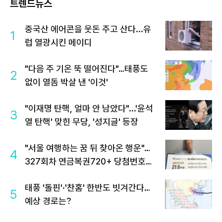
트렌드뉴스
중국산 에어콘을 웃돈 주고 산다...유
1
럽 열광시킨 메이디
"다음 주 기온 뚝 떨어진다"…태풍도
2
없이 열돔 박살 낸 '이것'
"이재명 탄핵, 얼마 안 남았다"...'윤석
3
열 탄핵' 맞힌 무당, '성지글' 등장
"서울 여행하는 꿈 뒤 찾아온 행운"…
4
327회차 연금복권720+ 당첨번호조
회 주목
태풍 '돌핀'·'찬홈' 한반도 빗겨간다…
5
예상 경로는?