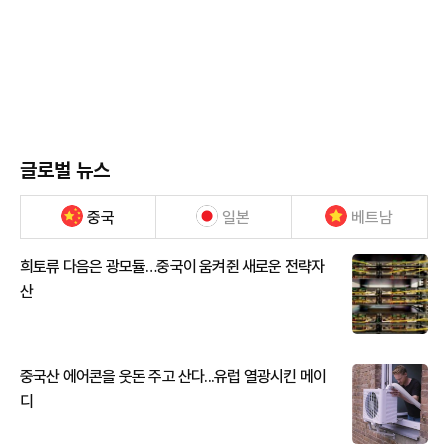
글로벌 뉴스
중국
일본
베트남
희토류 다음은 광모듈…중국이 움켜쥔 새로운 전략자
산
중국산 에어콘을 웃돈 주고 산다...유럽 열광시킨 메이
디