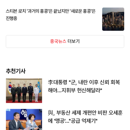
스티븐 로치 '과거의 홍콩'은 끝났지만 '새로운 홍콩'은
진행중
중국뉴스
더보기
추천기사
李대통령 "군, 내란 이후 신뢰 회복
해야…지휘부 헌신해달라"
與, 부동산 세제 개편안 비판 오세훈
에 '맹공'…"공급 억제기"