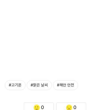
#고기온
#맑은 날씨
#해안 안전
0
0