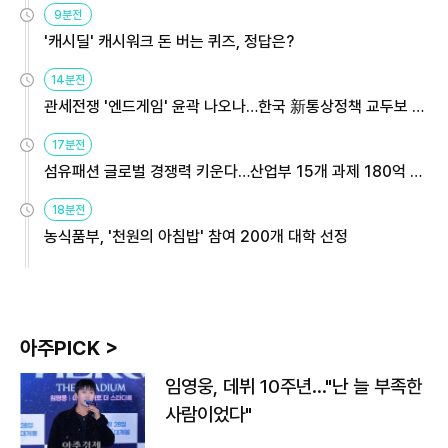
9분전
'캐시딜' 캐시워크 돈 버는 퀴즈, 정답은?
14분전
관세전쟁 '엔드게임' 윤곽 나오나…한국 新통상정책 교두보 활
용해야
17분전
섬유패션 글로벌 경쟁력 키운다…산업부 15개 과제 180억 지
원
18분전
농식품부, '천원의 아침밥' 참여 200개 대학 선정
아주PICK >
임영웅, 데뷔 10주년…"난 늘 부족한
사람이었다"