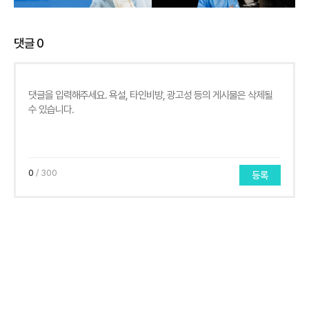
댓글
0
0
/ 300
등록