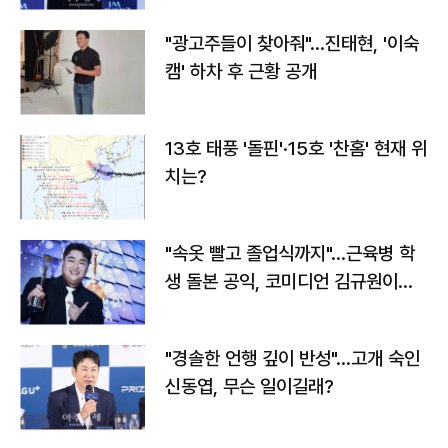
"광고주들이 찾아줘"…진태현, '이숙
캠' 하차 후 근황 공개
13호 태풍 '돌핀'·15호 '찬홈' 현재 위
치는?
"속옷 빨고 졸업식까지"…근육병 학
생 돌본 공익, 코미디언 김규원이었
다
"경솔한 언행 깊이 반성"…고개 숙인
신동엽, 무슨 일이길래?