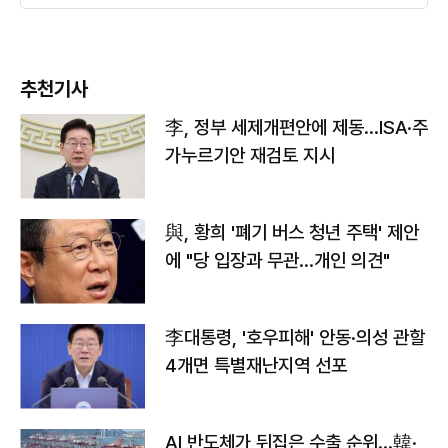
추천기사
李, 정부 세제개편안에 제동…ISA·주
가누르기안 재검토 지시
與, 황희 '폐기 버스 청년 주택' 제안
에 "당 입장과 무관…개인 의견"
李대통령, '호우피해' 안동·의성 관할
4개면 특별재난지역 선포
AI 반도체가 뒤집은 수출 순위…韓·