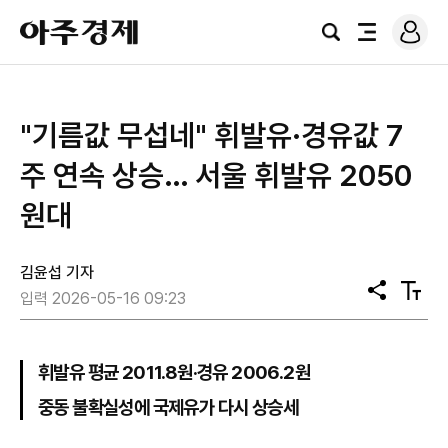
로
아
그
검
전
주
인
색
체
경
메
제
뉴
"기름값 무섭네" 휘발유·경유값 7
주 연속 상승… 서울 휘발유 2050
원대
김윤섭 기자
공
텍
입력 2026-05-16 09:23
유
스
트
크
기
휘발유 평균 2011.8원·경유 2006.2원
중동 불확실성에 국제유가 다시 상승세