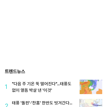
트렌드뉴스
"다음 주 기온 뚝 떨어진다"…태풍도
1
없이 열돔 박살 낸 '이것'
태풍 '돌핀'·'찬홈' 한반도 빗겨간다…
2