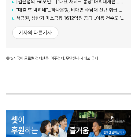
[김윤섭의 Fin포인트] '대표 재테크 통장' ISA 대개편…나에게 맞는 전략은?
"대출 또 막히네"…하나은행, 비대면 주담대 신규 취급 중단
서금원, 상반기 미소금융 1612억원 공급…이용 건수도 '역대 최대'
기자의 다른기사
©'5개국어 글로벌 경제신문' 아주경제. 무단전재·재배포 금지