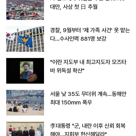
대만, 사상 첫 日 추월
경찰, 9월부터 '제 가족 사건' 못 맡는
다…수사인력 881명 보강
"이란 지도부 내 최고지도자 모즈타
바 위독설 확산"
서울 낮 35도 무더위 계속…동해안
최대 150㎜ 폭우
李대통령 "군, 내란 이후 신뢰 회복
해야…지휘부 헌신해달라"