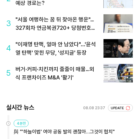
예상 경로는?
"서울 여행하는 꿈 뒤 찾아온 행운"…
3
327회차 연금복권720+ 당첨번호조
회 주목
"이재명 탄핵, 얼마 안 남았다"...'윤석
4
열 탄핵' 맞힌 무당, '성지글' 등장
버거·커피·치킨까지 줄줄이 매물…외
5
식 프랜차이즈 M&A '활기'
실시간 뉴스
08.08 23:37
UPDATE
4분전
與 "'하늘이법' 여야 공동 발의 괜찮아…그것이 협치"