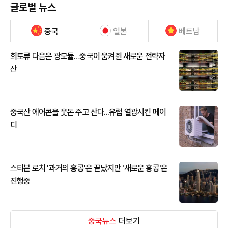
글로벌 뉴스
중국
일본
베트남
희토류 다음은 광모듈…중국이 움켜쥔 새로운 전략자
산
중국산 에어콘을 웃돈 주고 산다...유럽 열광시킨 메이
디
스티븐 로치 '과거의 홍콩'은 끝났지만 '새로운 홍콩'은
진행중
중국뉴스
더보기