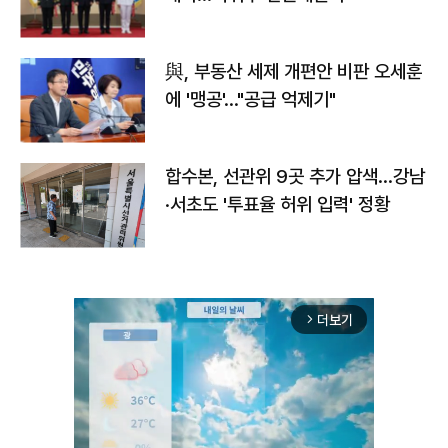
與, 부동산 세제 개편안 비판 오세훈
에 '맹공'…"공급 억제기"
합수본, 선관위 9곳 추가 압색…강남
·서초도 '투표율 허위 입력' 정황
더보기
arrow_forward_ios