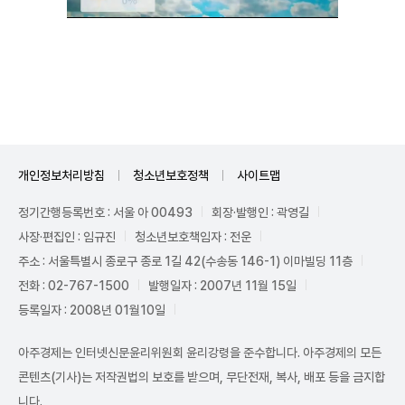
Unmute
개인정보처리방침
청소년보호정책
사이트맵
정기간행등록번호 : 서울 아 00493
회장·발행인 : 곽영길
사장·편집인 : 임규진
청소년보호책임자 : 전운
주소 : 서울특별시 종로구 종로 1길 42(수송동 146-1) 이마빌딩 11층
전화 : 02-767-1500
발행일자 : 2007년 11월 15일
등록일자 : 2008년 01월10일
아주경제는 인터넷신문윤리위원회 윤리강령을 준수합니다. 아주경제의 모든
콘텐츠(기사)는 저작권법의 보호를 받으며, 무단전재, 복사, 배포 등을 금지합
니다.