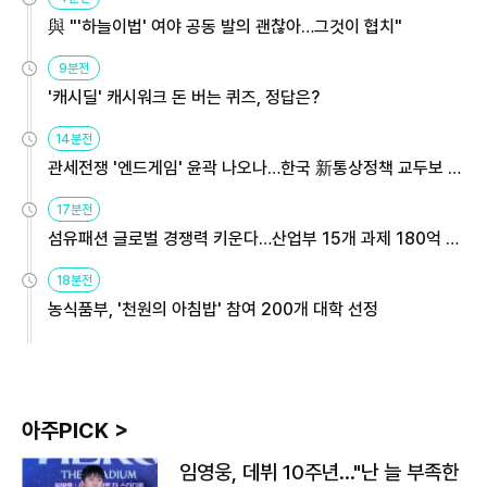
與 "'하늘이법' 여야 공동 발의 괜찮아…그것이 협치"
9분전
'캐시딜' 캐시워크 돈 버는 퀴즈, 정답은?
14분전
관세전쟁 '엔드게임' 윤곽 나오나…한국 新통상정책 교두보 활
용해야
17분전
섬유패션 글로벌 경쟁력 키운다…산업부 15개 과제 180억 지
원
18분전
농식품부, '천원의 아침밥' 참여 200개 대학 선정
아주PICK >
임영웅, 데뷔 10주년…"난 늘 부족한