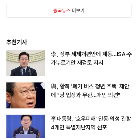
중국뉴스
더보기
추천기사
李, 정부 세제개편안에 제동…ISA·주
가누르기안 재검토 지시
與, 황희 '폐기 버스 청년 주택' 제안
에 "당 입장과 무관…개인 의견"
李대통령, '호우피해' 안동·의성 관할
4개면 특별재난지역 선포