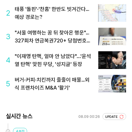
태풍 '돌핀'·'찬홈' 한반도 빗겨간다…
2
예상 경로는?
"서울 여행하는 꿈 뒤 찾아온 행운"…
3
327회차 연금복권720+ 당첨번호조
회 주목
"이재명 탄핵, 얼마 안 남았다"...'윤석
4
열 탄핵' 맞힌 무당, '성지글' 등장
버거·커피·치킨까지 줄줄이 매물…외
5
식 프랜차이즈 M&A '활기'
실시간 뉴스
08.09 00:26
UPDATE
4분전