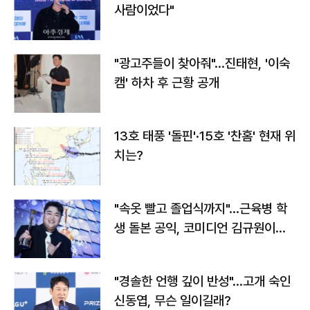
사람이었다"
"광고주들이 찾아줘"…진태현, '이숙
캠' 하차 후 근황 공개
13호 태풍 '돌핀'·15호 '찬홈' 현재 위
치는?
"속옷 빨고 졸업식까지"…근육병 학
생 돌본 공익, 코미디언 김규원이었
다
"경솔한 언행 깊이 반성"…고개 숙인
신동엽, 무슨 일이길래?