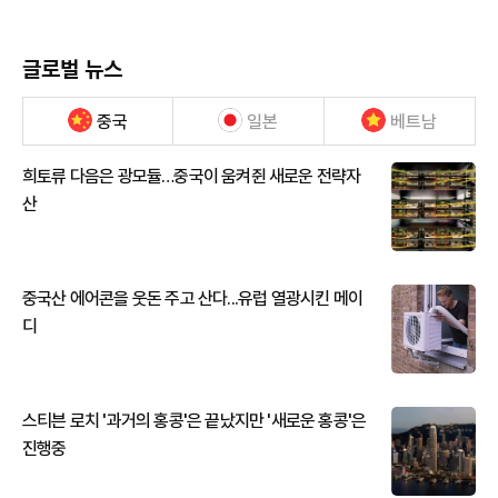
글로벌 뉴스
중국
일본
베트남
희토류 다음은 광모듈…중국이 움켜쥔 새로운 전략자
산
중국산 에어콘을 웃돈 주고 산다...유럽 열광시킨 메이
디
스티븐 로치 '과거의 홍콩'은 끝났지만 '새로운 홍콩'은
진행중