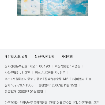
Unmute
개인정보처리방침
청소년보호정책
사이트맵
정기간행등록번호 : 서울 아 00493
회장·발행인 : 곽영길
사장·편집인 : 임규진
청소년보호책임자 : 전운
주소 : 서울특별시 종로구 종로 1길 42(수송동 146-1) 이마빌딩 11층
전화 : 02-767-1500
발행일자 : 2007년 11월 15일
등록일자 : 2008년 01월10일
아주경제는 인터넷신문윤리위원회 윤리강령을 준수합니다. 아주경제의 모든