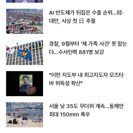
AI 반도체가 뒤집은 수출 순위…韓·
대만, 사상 첫 日 추월
경찰, 9월부터 '제 가족 사건' 못 맡는
다…수사인력 881명 보강
"이란 지도부 내 최고지도자 모즈타
바 위독설 확산"
서울 낮 35도 무더위 계속…동해안
최대 150㎜ 폭우