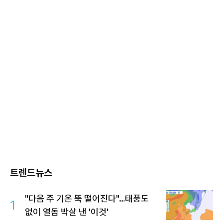
트렌드뉴스
"다음 주 기온 뚝 떨어진다"…태풍도
1
없이 열돔 박살 낸 '이것'