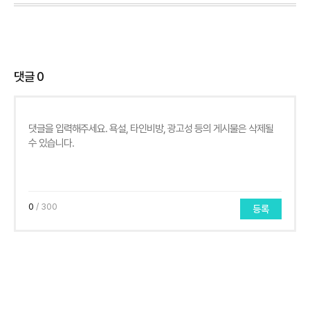
댓글
0
0
/ 300
등록