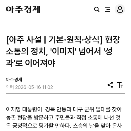
로
아
그
검
전
주
인
색
체
경
메
제
뉴
[아주 사설 | 기본·원칙·상식] 현장
소통의 정치, '이미지' 넘어서 '성
과'로 이어져야
아주경제
공
텍
입력 2026-05-16 11:02
유
스
트
크
기
이재명 대통령이 경북 안동과 대구 군위 일대를 찾아
농촌 현장을 방문하고 주민들과 직접 소통에 나선 것
은 긍정적으로 평가할 만하다. 스승의 날을 맞아 은사