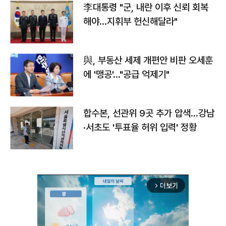
李대통령 "군, 내란 이후 신뢰 회복
해야…지휘부 헌신해달라"
與, 부동산 세제 개편안 비판 오세훈
에 '맹공'…"공급 억제기"
합수본, 선관위 9곳 추가 압색…강남
·서초도 '투표율 허위 입력' 정황
더보기
arrow_forward_ios