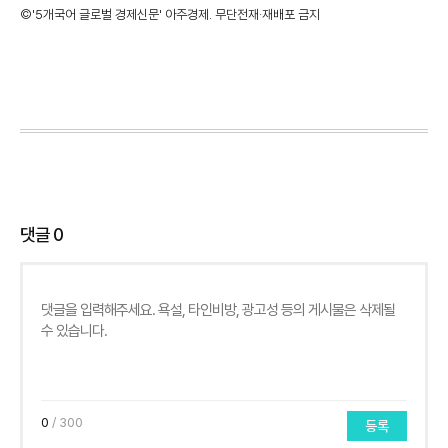
©'5개국어 글로벌 경제신문' 아주경제. 무단전재·재배포 금지
댓글
0
0
/ 300
등록