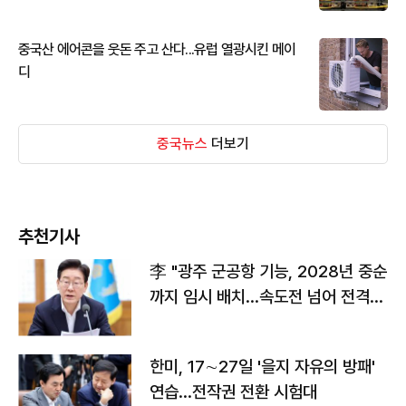
중국산 에어콘을 웃돈 주고 산다...유럽 열광시킨 메이
디
중국뉴스
더보기
추천기사
李 "광주 군공항 기능, 2028년 중순
까지 임시 배치…속도전 넘어 전격
전"
한미, 17∼27일 '을지 자유의 방패'
연습…전작권 전환 시험대