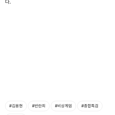
다.
#김용현
#반란죄
#비상계엄
#종합특검