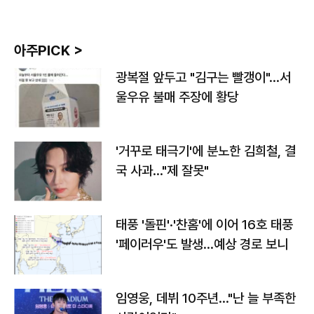
아주PICK >
광복절 앞두고 "김구는 빨갱이"…서
울우유 불매 주장에 황당
'거꾸로 태극기'에 분노한 김희철, 결
국 사과…"제 잘못"
태풍 '돌핀'·'찬홈'에 이어 16호 태풍
'페이러우'도 발생…예상 경로 보니
임영웅, 데뷔 10주년…"난 늘 부족한