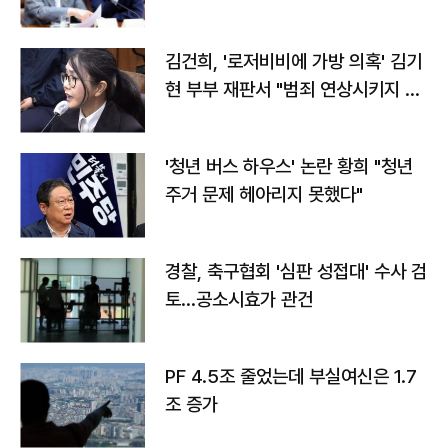
김건희, '로저비비에 가방 의혹' 김기
현 부부 재판서 "범죄 연상시키지 말
라"
'청년 버스 하우스' 논란 황희 "청년
주거 문제 헤아리지 못했다"
경찰, 축구협회 '심판 성접대' 수사 검
토…공소시효가 관건
PF 4.5조 줄었는데 부실여신은 1.7
조 증가