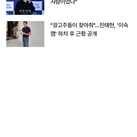
사람이었다"
"광고주들이 찾아줘"…진태현, '이숙
캠' 하차 후 근황 공개