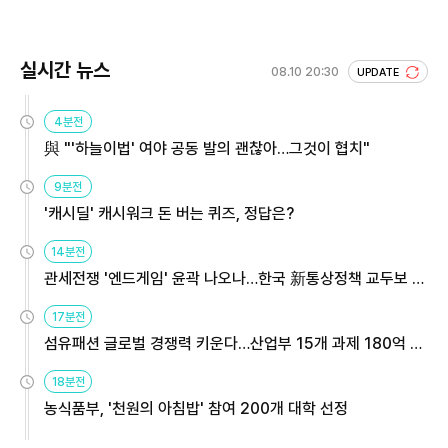
실시간 뉴스
08.10 20:30
UPDATE
4분전
與 "'하늘이법' 여야 공동 발의 괜찮아…그것이 협치"
9분전
'캐시딜' 캐시워크 돈 버는 퀴즈, 정답은?
14분전
관세전쟁 '엔드게임' 윤곽 나오나…한국 新통상정책 교두보 활
용해야
17분전
섬유패션 글로벌 경쟁력 키운다…산업부 15개 과제 180억 지
원
18분전
농식품부, '천원의 아침밥' 참여 200개 대학 선정