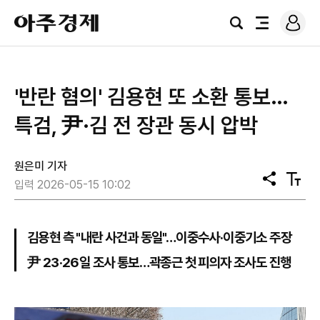
로
아
그
검
전
주
인
색
체
경
메
제
뉴
'반란 혐의' 김용현 또 소환 통보…
특검, 尹·김 전 장관 동시 압박
원은미 기자
공
텍
입력 2026-05-15 10:02
유
스
트
크
기
김용현 측 "내란 사건과 동일"…이중수사·이중기소 주장
尹 23·26일 조사 통보…곽종근 첫 피의자 조사도 진행