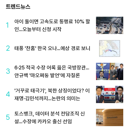
트렌드뉴스
아이 둘이면 고속도로 통행료 10% 할
1
인…오늘부터 신청 시작
2
태풍 '찬홈' 한국 오나…예상 경로 보니
6·25 적국 수장 어록 읊은 국방장관…
3
안규백 '마오쩌둥 발언'에 자질론
'거꾸로 태극기', 북한 상징이었다? 이
4
재명·김민석까지…논란의 의미는
토스뱅크, 데이터 분석 전담조직 신
5
설…수장에 카카오 출신 선임