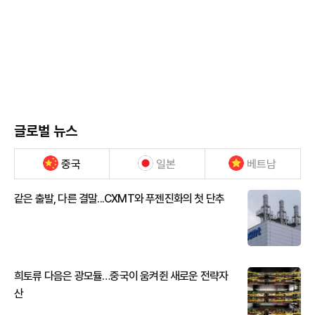
글로벌 뉴스
중국
일본
베트남
같은 출발, 다른 결말...CXMT와 푸젠진화의 첫 단추
희토류 다음은 광모듈…중국이 움켜쥔 새로운 전략자
산