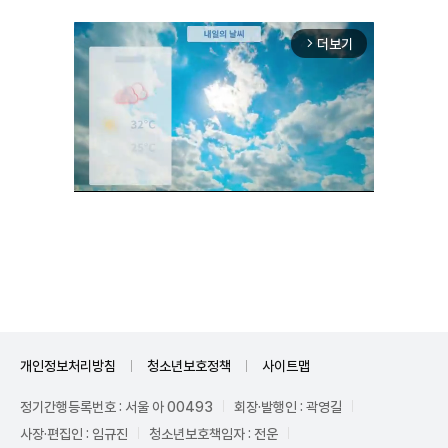
더보기
arrow_forward_ios
Unmute
개인정보처리방침
청소년보호정책
사이트맵
정기간행등록번호 : 서울 아 00493
회장·발행인 : 곽영길
사장·편집인 : 임규진
청소년보호책임자 : 전운