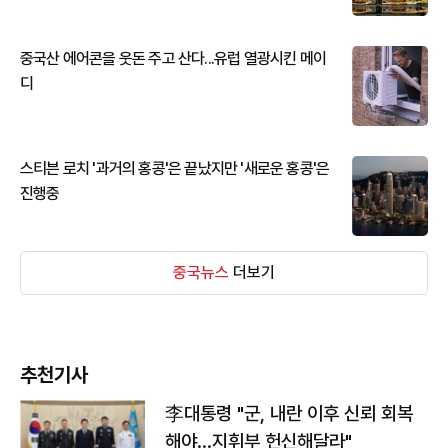
중국산 에어콘을 웃돈 주고 산다...유럽 열광시킨 메이
디
스티븐 로치 '과거의 홍콩'은 끝났지만 '새로운 홍콩'은
진행중
중국뉴스
더보기
추천기사
李대통령 "군, 내란 이후 신뢰 회복
해야…지휘부 헌신해달라"