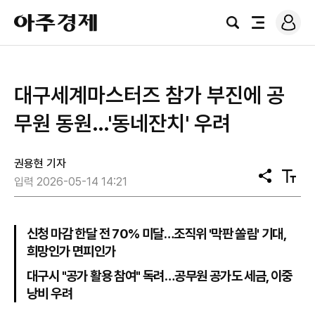
로
아
그
검
전
주
인
색
체
경
메
제
뉴
대구세계마스터즈 참가 부진에 공
무원 동원…'동네잔치' 우려
권용현 기자
공
텍
입력 2026-05-14 14:21
유
스
트
크
기
신청 마감 한달 전 70% 미달…조직위 '막판 쏠림' 기대,
희망인가 면피인가
대구시 "공가 활용 참여" 독려…공무원 공가도 세금, 이중
낭비 우려