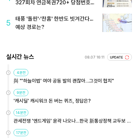
327회차 연금복권720+ 당첨번호조
회 주목
태풍 '돌핀'·'찬홈' 한반도 빗겨간다…
5
예상 경로는?
실시간 뉴스
08.07 16:11
UPDATE
4분전
與 "'하늘이법' 여야 공동 발의 괜찮아…그것이 협치"
9분전
'캐시딜' 캐시워크 돈 버는 퀴즈, 정답은?
14분전
관세전쟁 '엔드게임' 윤곽 나오나…한국 新통상정책 교두보 활
용해야
17분전