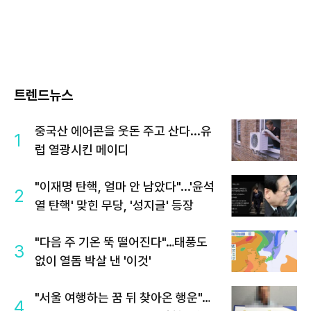
트렌드뉴스
중국산 에어콘을 웃돈 주고 산다...유
1
럽 열광시킨 메이디
"이재명 탄핵, 얼마 안 남았다"...'윤석
2
열 탄핵' 맞힌 무당, '성지글' 등장
"다음 주 기온 뚝 떨어진다"…태풍도
3
없이 열돔 박살 낸 '이것'
"서울 여행하는 꿈 뒤 찾아온 행운"…
4