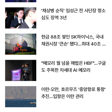
'채상병 순직' 임성근 전 사단장 항소
심도 징역 3년
현금 88조 쌓인 SK하이닉스, 국내
채권시장 '큰손' 됐다…최대 40조 투
자
"메모리 월 넘을 해법은 HBF"…구글
도 주목한 차세대 AI 메모리
이란·오만, 호르무즈 '중앙항로 통항'
추진…입항은 이란 관리