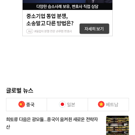
글로벌 뉴스
중국
일본
베트남
희토류 다음은 광모듈…중국이 움켜쥔 새로운 전략자
산