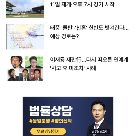
11일 재개·오후 7시 경기 시작
태풍 '돌핀'·'찬홈' 한반도 빗겨간다…
예상 경로는?
이재룡 재판行…다시 떠오른 연예계
'사고 후 미조치' 사례