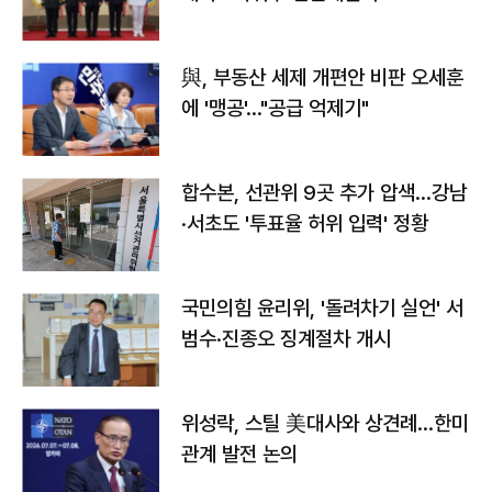
與, 부동산 세제 개편안 비판 오세훈
에 '맹공'…"공급 억제기"
합수본, 선관위 9곳 추가 압색…강남
·서초도 '투표율 허위 입력' 정황
국민의힘 윤리위, '돌려차기 실언' 서
범수·진종오 징계절차 개시
위성락, 스틸 美대사와 상견례…한미
관계 발전 논의