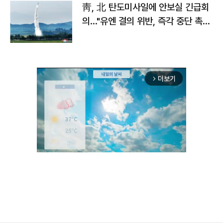
靑, 北 탄도미사일에 안보실 긴급회
의…"유엔 결의 위반, 즉각 중단 촉
구"
더보기
arrow_forward_ios
Unmute