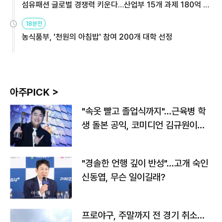
섬유패션 글로벌 경쟁력 키운다…산업부 15개 과제 180억 지
원
18분전
농식품부, '천원의 아침밥' 참여 200개 대학 선정
아주PICK >
"속옷 빨고 졸업식까지"…근육병 학
생 돌본 공익, 코미디언 김규원이었
다
"경솔한 언행 깊이 반성"…고개 숙인
신동엽, 무슨 일이길래?
프로야구, 주말까지 전 경기 취소…