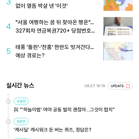
3
없이 열돔 박살 낸 '이것'
"서울 여행하는 꿈 뒤 찾아온 행운"…
4
327회차 연금복권720+ 당첨번호조
회 주목
태풍 '돌핀'·'찬홈' 한반도 빗겨간다…
5
예상 경로는?
실시간 뉴스
08.07 16:19
UPDATE
4분전
與 "'하늘이법' 여야 공동 발의 괜찮아…그것이 협치"
9분전
'캐시딜' 캐시워크 돈 버는 퀴즈, 정답은?