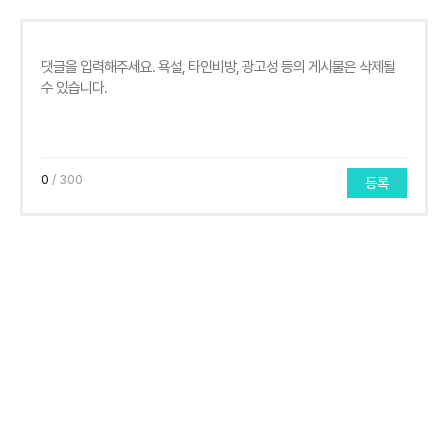
0
/ 300
등록