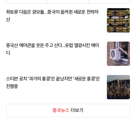
희토류 다음은 광모듈…중국이 움켜쥔 새로운 전략자
산
중국산 에어콘을 웃돈 주고 산다...유럽 열광시킨 메이
디
스티븐 로치 '과거의 홍콩'은 끝났지만 '새로운 홍콩'은
진행중
중국뉴스
더보기