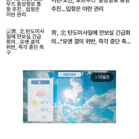
이란·오만, 호르무즈 '중앙항로 통항'
추진…입항은 이란 관리
靑, 北 탄도미사일에 안보실 긴급회
의…"유엔 결의 위반, 즉각 중단 촉
구"
더보기
arrow_forward_ios