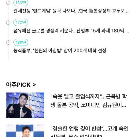
14분전
관세전쟁 '엔드게임' 윤곽 나오나…한국 新통상정책 교두보 활
용해야
17분전
섬유패션 글로벌 경쟁력 키운다…산업부 15개 과제 180억 지
원
18분전
농식품부, '천원의 아침밥' 참여 200개 대학 선정
아주PICK >
"속옷 빨고 졸업식까지"…근육병 학
생 돌본 공익, 코미디언 김규원이었
다
"경솔한 언행 깊이 반성"…고개 숙인