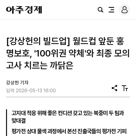
로
아
그
검
전
주
인
색
체
경
메
제
뉴
[강상헌의 빌드업] 월드컵 앞둔 홍
명보호, '100위권 약체'와 최종 모의
고사 치르는 까닭은
강상헌 기자
공
텍
입력 2026-05-13 16:00
유
스
트
크
기
고지대 적응 위해 좋은 컨디션 갖고 있는 북중미 두 팀과
맞대결
평가전 상대 물색 과정에서 본선 진출국들의 평가전 기피