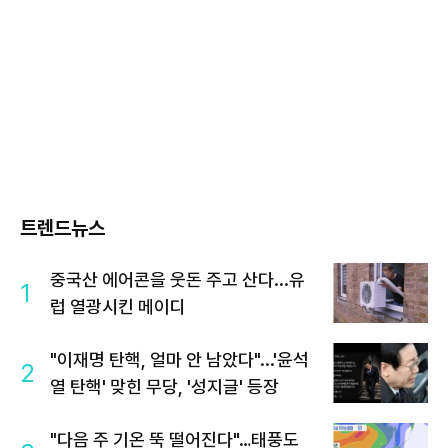
트렌드뉴스
중국산 에어콘을 웃돈 주고 산다...유
1
럽 열광시킨 메이디
"이재명 탄핵, 얼마 안 남았다"...'윤석
2
열 탄핵' 맞힌 무당, '성지글' 등장
"다음 주 기온 뚝 떨어진다"…태풍도