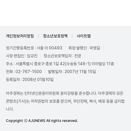
Unmute
개인정보처리방침
청소년보호정책
사이트맵
정기간행등록번호 : 서울 아 00493
회장·발행인 : 곽영길
사장·편집인 : 임규진
청소년보호책임자 : 전운
주소 : 서울특별시 종로구 종로 1길 42(수송동 146-1) 이마빌딩 11층
전화 : 02-767-1500
발행일자 : 2007년 11월 15일
등록일자 : 2008년 01월10일
아주경제는 인터넷신문윤리위원회 윤리강령을 준수합니다. 아주경제의 모든
콘텐츠(기사)는 저작권법의 보호를 받으며, 무단전재, 복사, 배포 등을 금지합
니다.
Copyright ⓒ AJUNEWS All rights reserved.