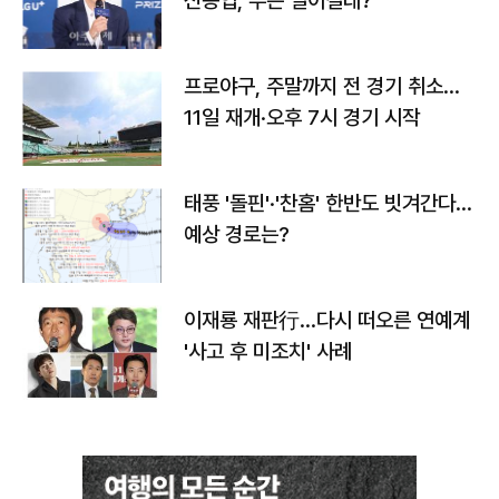
신동엽, 무슨 일이길래?
프로야구, 주말까지 전 경기 취소…
11일 재개·오후 7시 경기 시작
태풍 '돌핀'·'찬홈' 한반도 빗겨간다…
예상 경로는?
이재룡 재판行…다시 떠오른 연예계
'사고 후 미조치' 사례