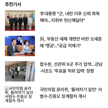
추천기사
李대통령 "군, 내란 이후 신뢰 회복
해야…지휘부 헌신해달라"
與, 부동산 세제 개편안 비판 오세훈
에 '맹공'…"공급 억제기"
합수본, 선관위 9곳 추가 압색…강남
·서초도 '투표율 허위 입력' 정황
국민의힘 윤리위, '돌려차기 실언' 서
범수·진종오 징계절차 개시