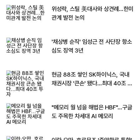
위성락, 스틸 美대사와 상견례…한미
관계 발전 논의
'채상병 순직' 임성근 전 사단장 항소
심도 징역 3년
현금 88조 쌓인 SK하이닉스, 국내
채권시장 '큰손' 됐다…최대 40조 투
자
"메모리 월 넘을 해법은 HBF"…구글
도 주목한 차세대 AI 메모리