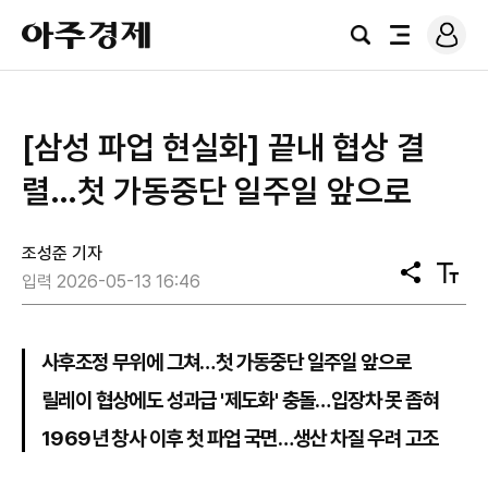
로
아
그
검
전
주
인
색
체
경
메
제
뉴
[삼성 파업 현실화] 끝내 협상 결
렬…첫 가동중단 일주일 앞으로
조성준 기자
공
텍
입력 2026-05-13 16:46
유
스
트
크
기
사후조정 무위에 그쳐…첫 가동중단 일주일 앞으로
릴레이 협상에도 성과급 '제도화' 충돌…입장차 못 좁혀
1969년 창사 이후 첫 파업 국면…생산 차질 우려 고조