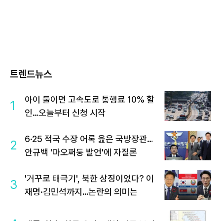
트렌드뉴스
아이 둘이면 고속도로 통행료 10% 할
1
인…오늘부터 신청 시작
6·25 적국 수장 어록 읊은 국방장관…
2
안규백 '마오쩌둥 발언'에 자질론
'거꾸로 태극기', 북한 상징이었다? 이
3
재명·김민석까지…논란의 의미는