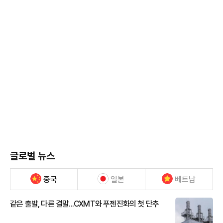
글로벌 뉴스
중국
일본
베트남
같은 출발, 다른 결말...CXMT와 푸젠진화의 첫 단추