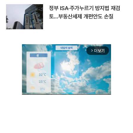
정부 ISA·주가누르기 방지법 재검
토…부동산세제 개편안도 손질
더보기
arrow_forward_ios
Unmute