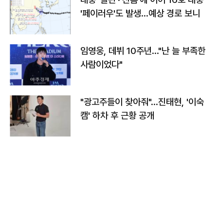
'페이러우'도 발생…예상 경로 보니
임영웅, 데뷔 10주년…"난 늘 부족한
사람이었다"
"광고주들이 찾아줘"…진태현, '이숙
캠' 하차 후 근황 공개