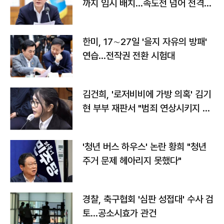
까지 임시 배치…속도전 넘어 전격
전"
한미, 17∼27일 '을지 자유의 방패'
연습…전작권 전환 시험대
김건희, '로저비비에 가방 의혹' 김기
현 부부 재판서 "범죄 연상시키지 말
라"
'청년 버스 하우스' 논란 황희 "청년
주거 문제 헤아리지 못했다"
경찰, 축구협회 '심판 성접대' 수사 검
토…공소시효가 관건