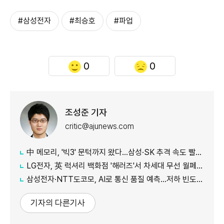
#삼성전자
#최승호
#파업
0
0
조성준 기자
critic@ajunews.com
中 메모리, '빅3' 문턱까지 왔다…삼성·SK 추격 속도 빨라진다
LG전자, 英 럭셔리 백화점 '해러즈'서 차세대 무선 월페이퍼 TV 특별 전시
삼성전자·NTT도코모, AI로 통신 품질 예측…저하 빈도 절반 줄였다
기자의 다른기사