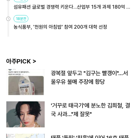
섬유패션 글로벌 경쟁력 키운다…산업부 15개 과제 180억 지
원
18분전
농식품부, '천원의 아침밥' 참여 200개 대학 선정
아주PICK >
광복절 앞두고 "김구는 빨갱이"…서
울우유 불매 주장에 황당
'거꾸로 태극기'에 분노한 김희철, 결
국 사과…"제 잘못"
태풍 '돌핀'·'찬홈'에 이어 16호 태풍