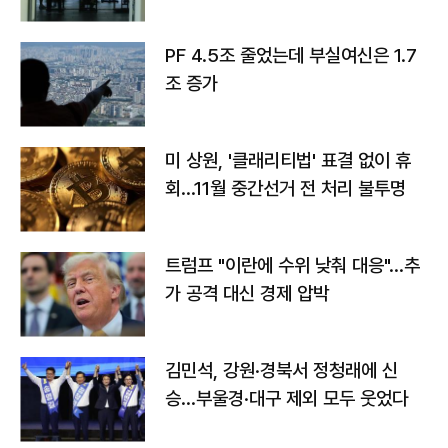
PF 4.5조 줄었는데 부실여신은 1.7
조 증가
미 상원, '클래리티법' 표결 없이 휴
회…11월 중간선거 전 처리 불투명
트럼프 "이란에 수위 낮춰 대응"…추
가 공격 대신 경제 압박
김민석, 강원·경북서 정청래에 신
승…부울경·대구 제외 모두 웃었다