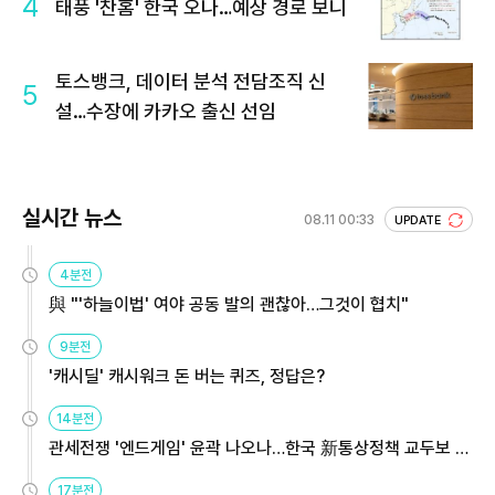
4
태풍 '찬홈' 한국 오나…예상 경로 보니
토스뱅크, 데이터 분석 전담조직 신
5
설…수장에 카카오 출신 선임
실시간 뉴스
08.11 00:33
UPDATE
4분전
與 "'하늘이법' 여야 공동 발의 괜찮아…그것이 협치"
9분전
'캐시딜' 캐시워크 돈 버는 퀴즈, 정답은?
14분전
관세전쟁 '엔드게임' 윤곽 나오나…한국 新통상정책 교두보 활
용해야
17분전