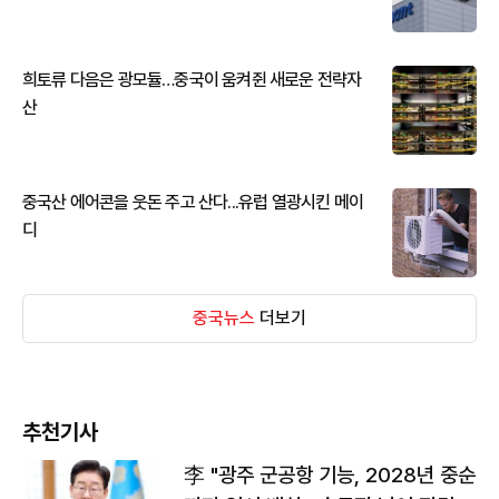
희토류 다음은 광모듈…중국이 움켜쥔 새로운 전략자
산
중국산 에어콘을 웃돈 주고 산다...유럽 열광시킨 메이
디
중국뉴스
더보기
추천기사
李 "광주 군공항 기능, 2028년 중순