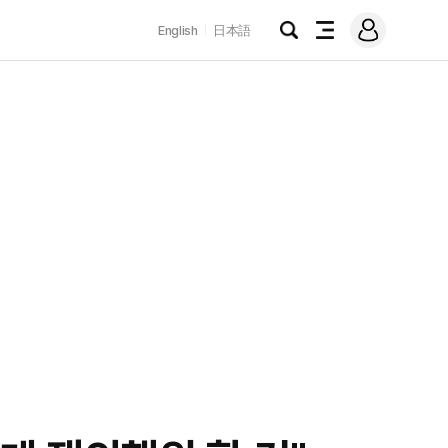
로
English
日本語
그
검
전
인
색
체
메
뉴