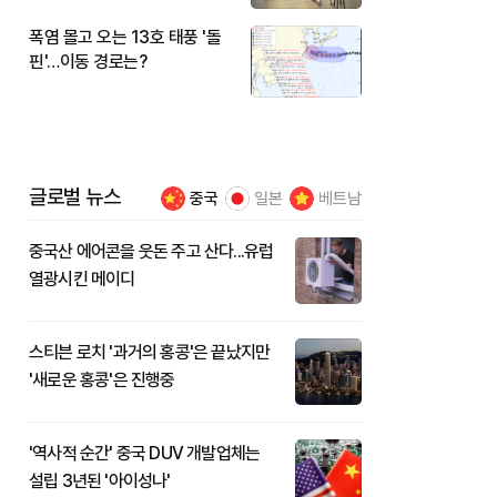
폭염 몰고 오는 13호 태풍 '돌
핀'…이동 경로는?
글로벌 뉴스
중국
일본
베트남
중국산 에어콘을 웃돈 주고 산다...유럽
열광시킨 메이디
스티븐 로치 '과거의 홍콩'은 끝났지만
'새로운 홍콩'은 진행중
'역사적 순간' 중국 DUV 개발업체는
설립 3년된 '아이성나'