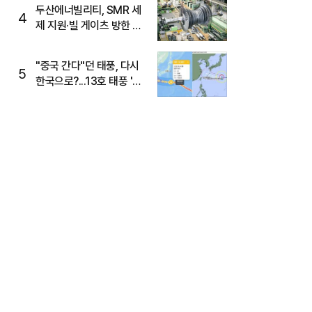
두산에너빌리티, SMR 세
4
제 지원·빌 게이츠 방한 기
대에 5%대 강세
"중국 간다"던 태풍, 다시
5
한국으로?...13호 태풍 '돌
핀' 방향 급전환