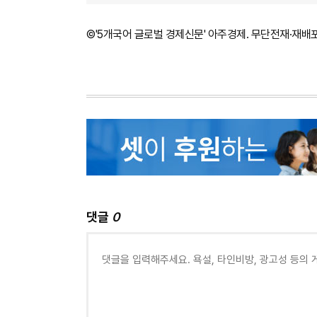
©'5개국어 글로벌 경제신문' 아주경제. 무단전재·재배
댓글
0