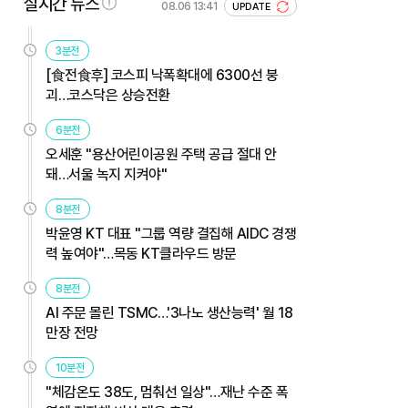
실시간 뉴스
08.06 13:41
UPDATE
3분전
[食전食후] 코스피 낙폭확대에 6300선 붕
괴…코스닥은 상승전환
6분전
오세훈 "용산어린이공원 주택 공급 절대 안
돼…서울 녹지 지켜야"
8분전
박윤영 KT 대표 "그룹 역량 결집해 AIDC 경쟁
력 높여야"…목동 KT클라우드 방문
8분전
AI 주문 몰린 TSMC…'3나노 생산능력' 월 18
만장 전망
10분전
"체감온도 38도, 멈춰선 일상"…재난 수준 폭