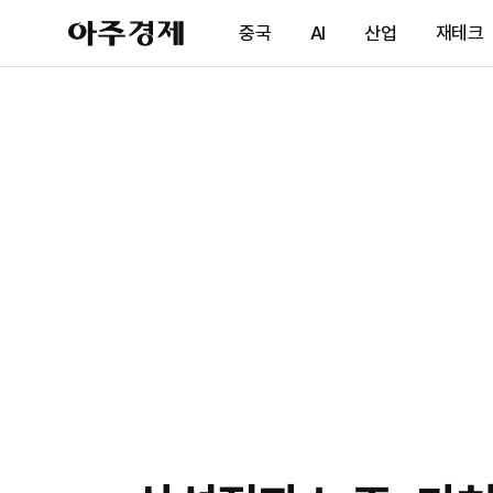
아
중국
AI
산업
재테크
주
경
제