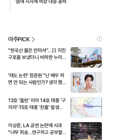
염에 지자체 비상 대응 총력
아주PICK
"한국산 물은 안마셔"…日 지진
구호품 보냈더니 비하한 누리
꾼
'태도 논란' 정준원 "난 배우 하
면 안 되는 사람인가? 생각 했
다"
13호 '돌핀' 이어 14호 태풍 '구
지라'·15호 태풍 '찬홈' 발생…
현재 위치와 이동경로는?
이상준, LA 공연 논란에 사과
"너무 죄송…연구하고 공부할
것"