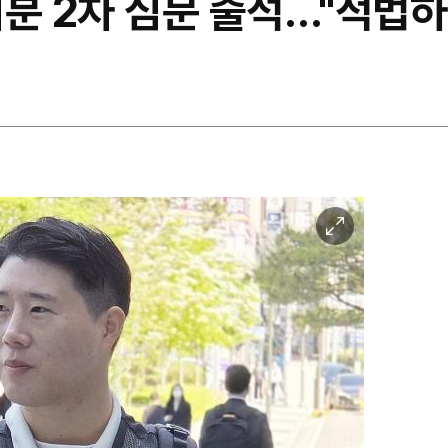
분 2차 심문 출석…"적법하
이
미
지
확
대