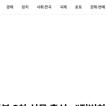
경제
정치
사회·전국
국제
포토
문화·연예