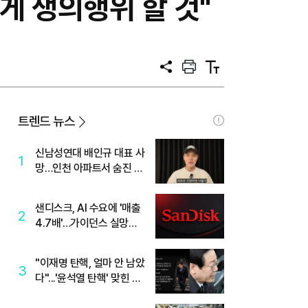
게 쟁의행위 할 것"
공
프
텍
유
린
스
트
트
크
기
트렌드 뉴스
신남성연대 배인규 대표 사
1
망…인천 아파트서 숨진 채
발견
샌디스크, AI 수요에 '매출
2
4.7배'…가이던스 실망에
'주가는 하락'
"이재명 탄핵, 얼마 안 남았
3
다"...'윤석열 탄핵' 맞힌 무
당, '성지글' 등장