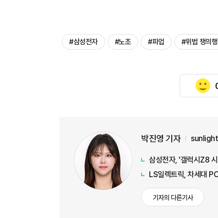
#삼성전자
#노조
#파업
#위법 쟁의
박진영 기자
sunlig
삼성전자, '갤럭시Z8 
LS일렉트릭, 차세대 P
기자의 다른기사