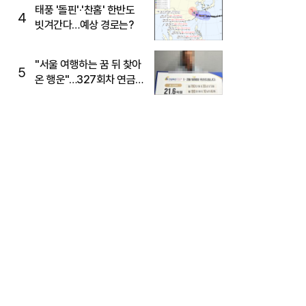
태풍 '돌핀'·'찬홈' 한반도
4
빗겨간다…예상 경로는?
"서울 여행하는 꿈 뒤 찾아
5
온 행운"…327회차 연금
복권720+ 당첨번호조회
주목