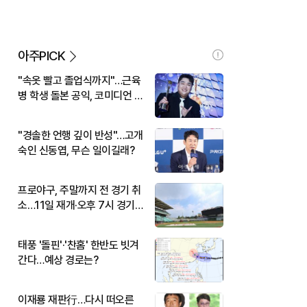
아주PICK
"속옷 빨고 졸업식까지"…근육
병 학생 돌본 공익, 코미디언 김
규원이었다
"경솔한 언행 깊이 반성"…고개
숙인 신동엽, 무슨 일이길래?
프로야구, 주말까지 전 경기 취
소…11일 재개·오후 7시 경기
시작
태풍 '돌핀'·'찬홈' 한반도 빗겨
간다…예상 경로는?
이재룡 재판行…다시 떠오른