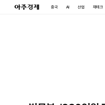
아
중국
AI
산업
재테크
주
경
제