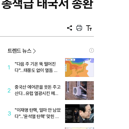
인 총책급 태국서 송환
공
프
텍
유
린
스
트
트
크
기
트렌드 뉴스
"다음 주 기온 뚝 떨어진
1
다"…태풍도 없이 열돔 박
살 낸 '이것'
중국산 에어콘을 웃돈 주고
2
산다...유럽 열광시킨 메이
디
"이재명 탄핵, 얼마 안 남았
3
다"...'윤석열 탄핵' 맞힌 무
당, '성지글' 등장