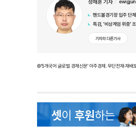
정해훈 기자
ewigju
핸드볼경기장 입주 단체
특검, '비상계엄 위증'
기자의 다른기사
©'5개국어 글로벌 경제신문' 아주경제. 무단전재·재배