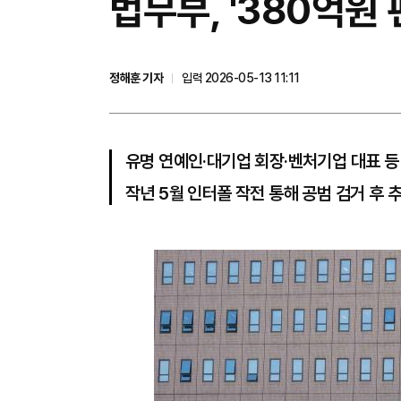
법무부, '380억원
정해훈 기자
입력 2026-05-13 11:11
유명 연예인·대기업 회장·벤처기업 대표 등
작년 5월 인터폴 작전 통해 공범 검거 후 