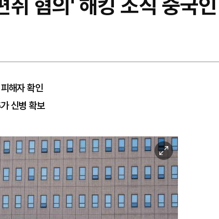
 편취 혐의' 해킹 조직 중국
 피해자 확인
추가 신병 확보
이
미
지
확
대