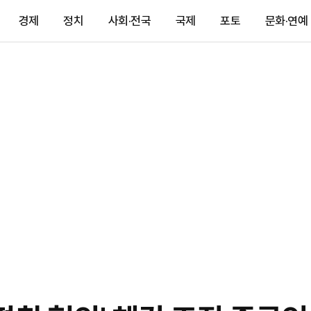
경제
정치
사회·전국
국제
포토
문화·연예