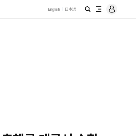
로
English
日本語
그
검
전
인
색
체
메
뉴