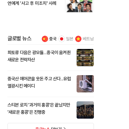
연예계 '사고 후 미조치' 사례
글로벌 뉴스
중국
일본
베트남
희토류 다음은 광모듈…중국이 움켜쥔
새로운 전략자산
중국산 에어콘을 웃돈 주고 산다...유럽
열광시킨 메이디
스티븐 로치 '과거의 홍콩'은 끝났지만
'새로운 홍콩'은 진행중