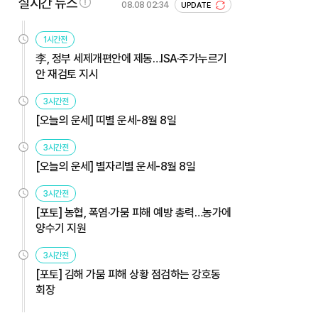
실시간 뉴스
08.08 02:34
UPDATE
1시간전
李, 정부 세제개편안에 제동…ISA·주가누르기
안 재검토 지시
3시간전
[오늘의 운세] 띠별 운세-8월 8일
3시간전
[오늘의 운세] 별자리별 운세-8월 8일
3시간전
[포토] 농협, 폭염·가뭄 피해 예방 총력…농가에
양수기 지원
3시간전
[포토] 김해 가뭄 피해 상황 점검하는 강호동
회장