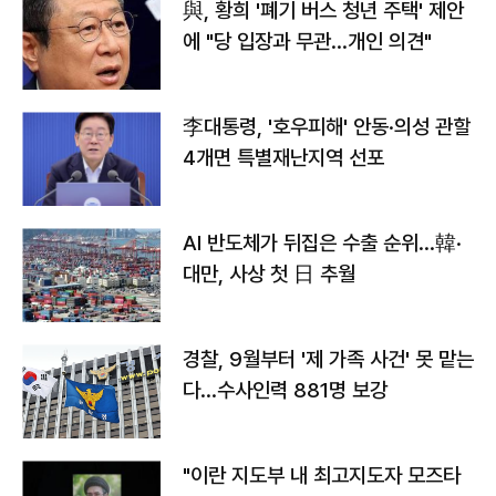
與, 황희 '폐기 버스 청년 주택' 제안
에 "당 입장과 무관…개인 의견"
李대통령, '호우피해' 안동·의성 관할
4개면 특별재난지역 선포
AI 반도체가 뒤집은 수출 순위…韓·
대만, 사상 첫 日 추월
경찰, 9월부터 '제 가족 사건' 못 맡는
다…수사인력 881명 보강
"이란 지도부 내 최고지도자 모즈타