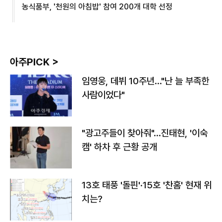
농식품부, '천원의 아침밥' 참여 200개 대학 선정
아주PICK >
임영웅, 데뷔 10주년…"난 늘 부족한
사람이었다"
"광고주들이 찾아줘"…진태현, '이숙
캠' 하차 후 근황 공개
13호 태풍 '돌핀'·15호 '찬홈' 현재 위
치는?