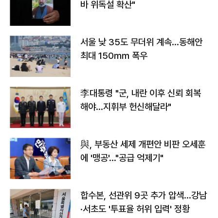
바 위독설 확산"
서울 낮 35도 무더위 계속…동해안
최대 150㎜ 폭우
李대통령 "군, 내란 이후 신뢰 회복
해야…지휘부 헌신해달라"
與, 부동산 세제 개편안 비판 오세훈
에 '맹공'…"공급 억제기"
합수본, 선관위 9곳 추가 압색…강남
·서초도 '투표율 허위 입력' 정황