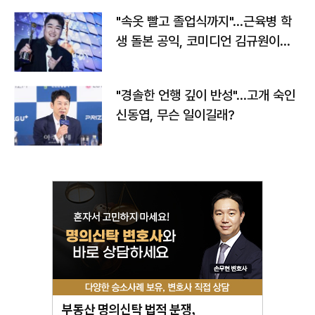
"속옷 빨고 졸업식까지"…근육병 학
생 돌본 공익, 코미디언 김규원이었
다
"경솔한 언행 깊이 반성"…고개 숙인
신동엽, 무슨 일이길래?