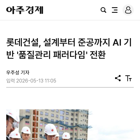
로
아
그
검
전
주
인
색
체
경
메
제
뉴
롯데건설, 설계부터 준공까지 AI 기
반 '품질관리 패러다임' 전환
우주성 기자
공
텍
입력 2026-05-13 11:05
유
스
트
크
기