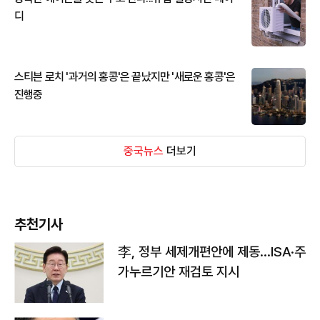
디
스티븐 로치 '과거의 홍콩'은 끝났지만 '새로운 홍콩'은
진행중
중국뉴스
더보기
추천기사
李, 정부 세제개편안에 제동…ISA·주
가누르기안 재검토 지시