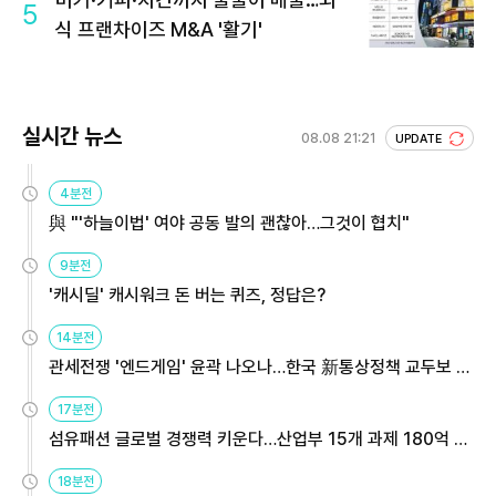
5
식 프랜차이즈 M&A '활기'
실시간 뉴스
08.08 21:21
UPDATE
4분전
與 "'하늘이법' 여야 공동 발의 괜찮아…그것이 협치"
9분전
'캐시딜' 캐시워크 돈 버는 퀴즈, 정답은?
14분전
관세전쟁 '엔드게임' 윤곽 나오나…한국 新통상정책 교두보 활
용해야
17분전
섬유패션 글로벌 경쟁력 키운다…산업부 15개 과제 180억 지
원
18분전