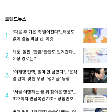
트렌드뉴스
"다음 주 기온 뚝 떨어진다"…태풍도
1
없이 열돔 박살 낸 '이것'
태풍 '돌핀'·'찬홈' 한반도 빗겨간다…
2
예상 경로는?
"이재명 탄핵, 얼마 안 남았다"...'윤석
3
열 탄핵' 맞힌 무당, '성지글' 등장
"서울 여행하는 꿈 뒤 찾아온 행운"…
4
327회차 연금복권720+ 당첨번호조
회 주목
버거·커피·치킨까지 줄줄이 매물…외