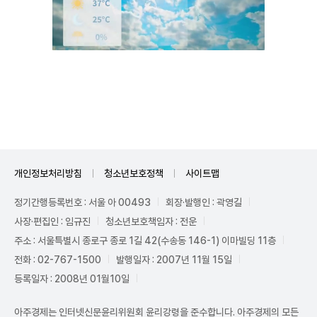
Unmute
개인정보처리방침
청소년보호정책
사이트맵
정기간행등록번호 : 서울 아 00493
회장·발행인 : 곽영길
사장·편집인 : 임규진
청소년보호책임자 : 전운
주소 : 서울특별시 종로구 종로 1길 42(수송동 146-1) 이마빌딩 11층
전화 : 02-767-1500
발행일자 : 2007년 11월 15일
등록일자 : 2008년 01월10일
아주경제는 인터넷신문윤리위원회 윤리강령을 준수합니다. 아주경제의 모든