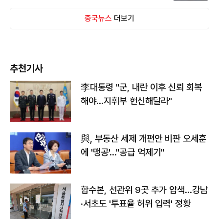
중국뉴스
더보기
추천기사
李대통령 "군, 내란 이후 신뢰 회복
해야…지휘부 헌신해달라"
與, 부동산 세제 개편안 비판 오세훈
에 '맹공'…"공급 억제기"
합수본, 선관위 9곳 추가 압색…강남
·서초도 '투표율 허위 입력' 정황