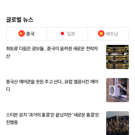
글로벌 뉴스
중국
일본
베트남
희토류 다음은 광모듈…중국이 움켜쥔 새로운 전략자
산
중국산 에어콘을 웃돈 주고 산다...유럽 열광시킨 메이
디
스티븐 로치 '과거의 홍콩'은 끝났지만 '새로운 홍콩'은
진행중