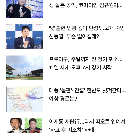
생 돌본 공익, 코미디언 김규원이었
다
"경솔한 언행 깊이 반성"…고개 숙인
신동엽, 무슨 일이길래?
프로야구, 주말까지 전 경기 취소…
11일 재개·오후 7시 경기 시작
태풍 '돌핀'·'찬홈' 한반도 빗겨간다…
예상 경로는?
이재룡 재판行…다시 떠오른 연예계
'사고 후 미조치' 사례