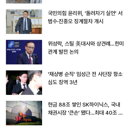
국민의힘 윤리위, '돌려차기 실언' 서
범수·진종오 징계절차 개시
위성락, 스틸 美대사와 상견례…한미
관계 발전 논의
'채상병 순직' 임성근 전 사단장 항소
심도 징역 3년
현금 88조 쌓인 SK하이닉스, 국내
채권시장 '큰손' 됐다…최대 40조 투
자