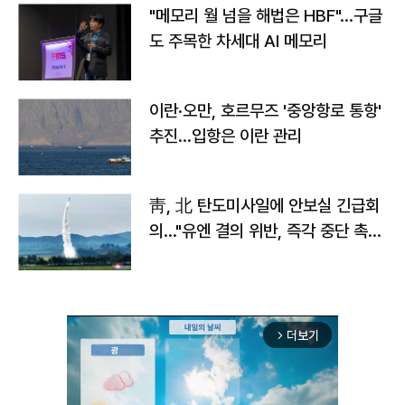
"메모리 월 넘을 해법은 HBF"…구글
도 주목한 차세대 AI 메모리
이란·오만, 호르무즈 '중앙항로 통항'
추진…입항은 이란 관리
靑, 北 탄도미사일에 안보실 긴급회
의…"유엔 결의 위반, 즉각 중단 촉
구"
더보기
arrow_forward_ios