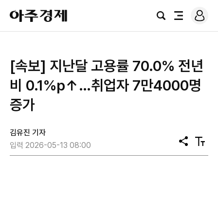
로
아
그
검
전
주
인
색
체
경
메
제
뉴
[속보] 지난달 고용률 70.0% 전년
비 0.1%p↑…취업자 7만4000명
증가
김유진 기자
공
텍
입력 2026-05-13 08:00
유
스
트
크
기