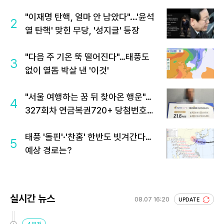
"이재명 탄핵, 얼마 안 남았다"...'윤석
2
열 탄핵' 맞힌 무당, '성지글' 등장
"다음 주 기온 뚝 떨어진다"…태풍도
3
없이 열돔 박살 낸 '이것'
"서울 여행하는 꿈 뒤 찾아온 행운"…
4
327회차 연금복권720+ 당첨번호조
회 주목
태풍 '돌핀'·'찬홈' 한반도 빗겨간다…
5
예상 경로는?
실시간 뉴스
08.07 16:20
UPDATE