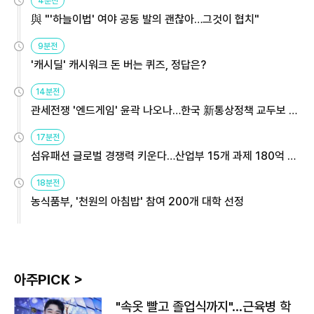
4분전
與 "'하늘이법' 여야 공동 발의 괜찮아…그것이 협치"
9분전
'캐시딜' 캐시워크 돈 버는 퀴즈, 정답은?
14분전
관세전쟁 '엔드게임' 윤곽 나오나…한국 新통상정책 교두보 활
용해야
17분전
섬유패션 글로벌 경쟁력 키운다…산업부 15개 과제 180억 지
원
18분전
농식품부, '천원의 아침밥' 참여 200개 대학 선정
아주PICK >
"속옷 빨고 졸업식까지"…근육병 학