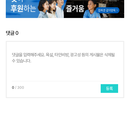
댓글
0
0
/ 300
등록