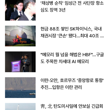
'채상병 순직' 임성근 전 사단장 항소
심도 징역 3년
현금 88조 쌓인 SK하이닉스, 국내
채권시장 '큰손' 됐다…최대 40조 투
자
"메모리 월 넘을 해법은 HBF"…구글
도 주목한 차세대 AI 메모리
이란·오만, 호르무즈 '중앙항로 통항'
추진…입항은 이란 관리
靑, 北 탄도미사일에 안보실 긴급회