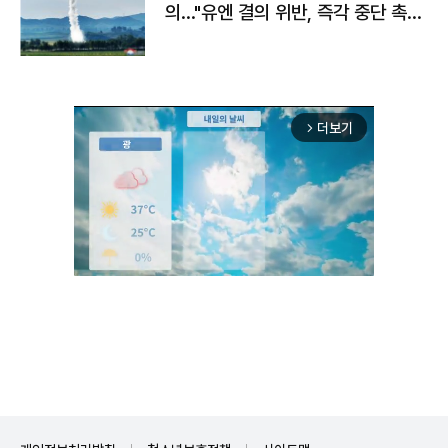
의…"유엔 결의 위반, 즉각 중단 촉
구"
더보기
arrow_forward_ios
Unmute