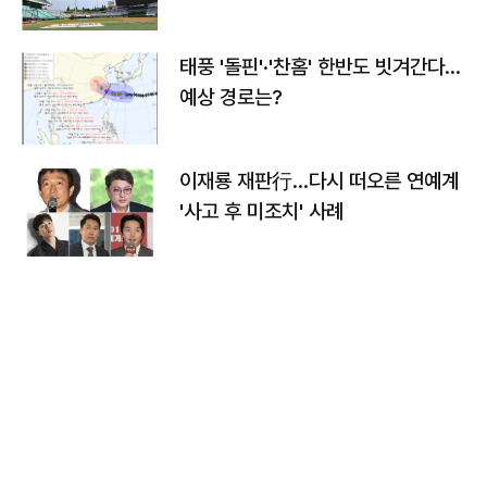
태풍 '돌핀'·'찬홈' 한반도 빗겨간다…
예상 경로는?
이재룡 재판行…다시 떠오른 연예계
'사고 후 미조치' 사례