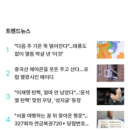
트렌드뉴스
"다음 주 기온 뚝 떨어진다"…태풍도
1
없이 열돔 박살 낸 '이것'
중국산 에어콘을 웃돈 주고 산다...유
2
럽 열광시킨 메이디
"이재명 탄핵, 얼마 안 남았다"...'윤석
3
열 탄핵' 맞힌 무당, '성지글' 등장
"서울 여행하는 꿈 뒤 찾아온 행운"…
4
327회차 연금복권720+ 당첨번호조