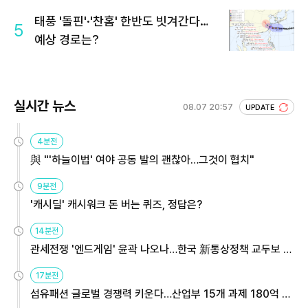
회 주목
태풍 '돌핀'·'찬홈' 한반도 빗겨간다…
5
예상 경로는?
실시간 뉴스
08.07 20:57
UPDATE
4분전
與 "'하늘이법' 여야 공동 발의 괜찮아…그것이 협치"
9분전
'캐시딜' 캐시워크 돈 버는 퀴즈, 정답은?
14분전
관세전쟁 '엔드게임' 윤곽 나오나…한국 新통상정책 교두보 활
용해야
17분전
섬유패션 글로벌 경쟁력 키운다…산업부 15개 과제 180억 지