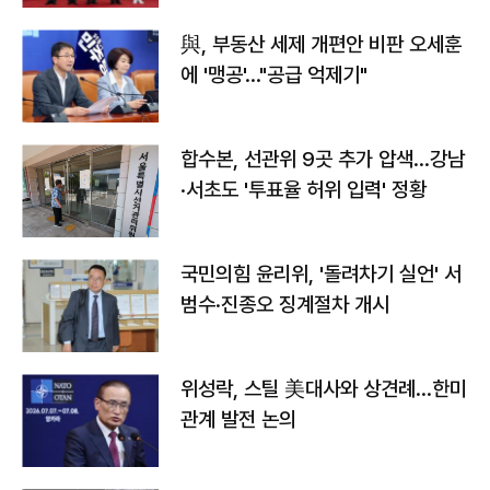
與, 부동산 세제 개편안 비판 오세훈
에 '맹공'…"공급 억제기"
합수본, 선관위 9곳 추가 압색…강남
·서초도 '투표율 허위 입력' 정황
국민의힘 윤리위, '돌려차기 실언' 서
범수·진종오 징계절차 개시
위성락, 스틸 美대사와 상견례…한미
관계 발전 논의