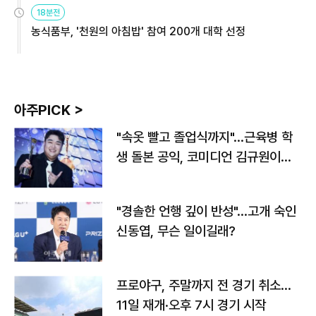
원
18분전
농식품부, '천원의 아침밥' 참여 200개 대학 선정
아주PICK >
"속옷 빨고 졸업식까지"…근육병 학
생 돌본 공익, 코미디언 김규원이었
다
"경솔한 언행 깊이 반성"…고개 숙인
신동엽, 무슨 일이길래?
프로야구, 주말까지 전 경기 취소…
11일 재개·오후 7시 경기 시작