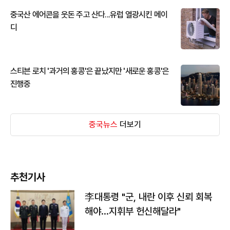
중국산 에어콘을 웃돈 주고 산다...유럽 열광시킨 메이
디
스티븐 로치 '과거의 홍콩'은 끝났지만 '새로운 홍콩'은
진행중
중국뉴스
더보기
추천기사
李대통령 "군, 내란 이후 신뢰 회복
해야…지휘부 헌신해달라"