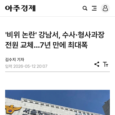
로
아
그
검
전
주
인
색
체
경
메
제
뉴
'비위 논란' 강남서, 수사·형사과장
전원 교체…7년 만에 최대폭
김수지 기자
공
텍
입력 2026-05-12 20:07
유
스
트
크
기