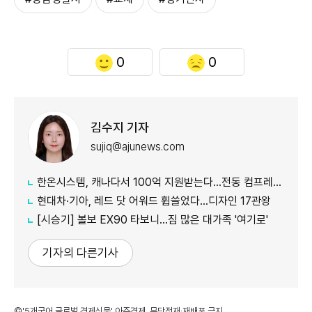
0
0
김수지 기자
sujiq@ajunews.com
한온시스템, 캐나다서 100억 지원받는다…전동 컴프레서 생산↑
현대차·기아, 레드 닷 어워드 휩쓸었다…디자인 17관왕
[시승기] 볼보 EX90 타보니…짐 많은 대가족 '여기로'
기자의 다른기사
©'5개국어 글로벌 경제신문' 아주경제. 무단전재·재배포 금지