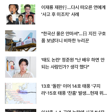
이재룡 재판行…다시 떠오른 연예계
'사고 후 미조치' 사례
"한국산 물은 안마셔"…日 지진 구호
품 보냈더니 비하한 누리꾼
'태도 논란' 정준원 "난 배우 하면 안
되는 사람인가? 생각 했다"
13호 '돌핀' 이어 14호 태풍 '구지
라'·15호 태풍 '찬홈' 발생…현재 위
치와 이동경로는?