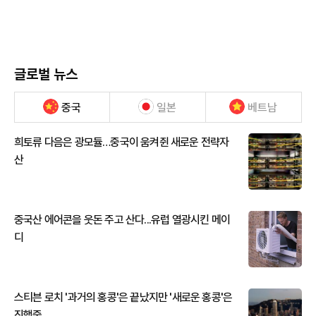
글로벌 뉴스
중국
일본
베트남
희토류 다음은 광모듈…중국이 움켜쥔 새로운 전략자
산
중국산 에어콘을 웃돈 주고 산다...유럽 열광시킨 메이
디
스티븐 로치 '과거의 홍콩'은 끝났지만 '새로운 홍콩'은
진행중