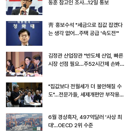
동훈 참고인 조사...12일 통보
靑 홍보수석 "세금으로 집값 잡겠다
는 생각 없어…주택 공급 '속도전'"
김정관 산업장관 "반도체 산업, 빠른
시장 선점 필요…주52시간제 손봐
야"
"집값보다 전월세가 더 불안해질 수
도"…전문가들, 세제개편안 부작용
우려
6월 경상흑자, 497억달러 '사상 최
대'…OECD 2위 수준