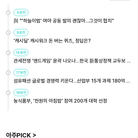
4분전
與 "'하늘이법' 여야 공동 발의 괜찮아…그것이 협치"
9분전
'캐시딜' 캐시워크 돈 버는 퀴즈, 정답은?
14분전
관세전쟁 '엔드게임' 윤곽 나오나…한국 新통상정책 교두보 활
용해야
17분전
섬유패션 글로벌 경쟁력 키운다…산업부 15개 과제 180억 지
원
18분전
농식품부, '천원의 아침밥' 참여 200개 대학 선정
아주PICK >