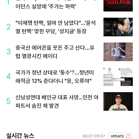
1
이던스 실망에 '주가는 하락'
"이재명 탄핵, 얼마 안 남았다"...'윤석
2
열 탄핵' 맞힌 무당, '성지글' 등장
중국산 에어콘을 웃돈 주고 산다...유
3
럽 열광시킨 메이디
국가가 청년 상대로 '통수'?...청년미
4
래적금 12% 준다더니 "응, 오류야"
신남성연대 배인규 대표 사망…인천 아
5
파트서 숨진 채 발견
실시간 뉴스
08.07 05:57
UPDATE