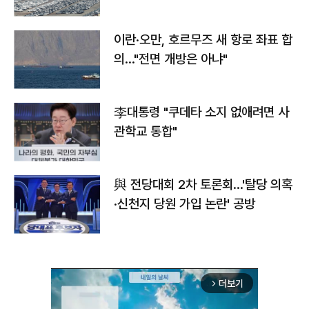
이란·오만, 호르무즈 새 항로 좌표 합
의…"전면 개방은 아냐"
李대통령 "쿠데타 소지 없애려면 사
관학교 통합"
與 전당대회 2차 토론회…'탈당 의혹
·신천지 당원 가입 논란' 공방
더보기
arrow_forward_ios