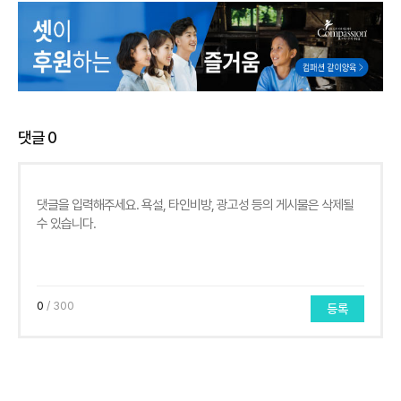
댓글
0
0
/ 300
등록