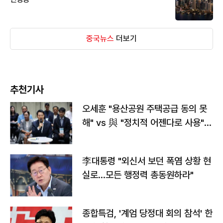
중국뉴스
더보기
추천기사
오세훈 "용산공원 주택공급 동의 못
해" vs 與 "정치적 어젠다로 사용"
맞불
李대통령 "외신서 보던 폭염 상황 현
실로…모든 행정력 총동원하라"
종합특검, '계엄 당정대 회의 참석' 한