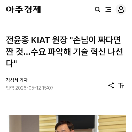
로
아
그
검
전
주
인
색
체
경
메
제
뉴
전윤종 KIAT 원장 "손님이 짜다면
짠 것…수요 파악해 기술 혁신 나선
다"
김성서 기자
공
텍
입력 2026-05-12 15:07
유
스
트
크
기