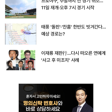
프로야구, 주말까지 전 경기 취소…
11일 재개·오후 7시 경기 시작
태풍 '돌핀'·'찬홈' 한반도 빗겨간다…
예상 경로는?
이재룡 재판行…다시 떠오른 연예계
'사고 후 미조치' 사례