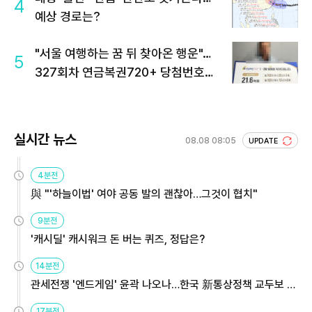
4
예상 경로는?
"서울 여행하는 꿈 뒤 찾아온 행운"…
5
327회차 연금복권720+ 당첨번호조
회 주목
실시간 뉴스
08.08 08:05
UPDATE
4분전
與 "'하늘이법' 여야 공동 발의 괜찮아…그것이 협치"
9분전
'캐시딜' 캐시워크 돈 버는 퀴즈, 정답은?
14분전
관세전쟁 '엔드게임' 윤곽 나오나…한국 新통상정책 교두보 활
용해야
17분전