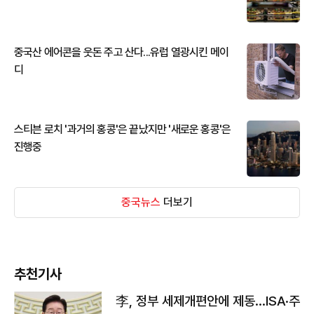
중국산 에어콘을 웃돈 주고 산다...유럽 열광시킨 메이
디
스티븐 로치 '과거의 홍콩'은 끝났지만 '새로운 홍콩'은
진행중
중국뉴스
더보기
추천기사
李, 정부 세제개편안에 제동…ISA·주