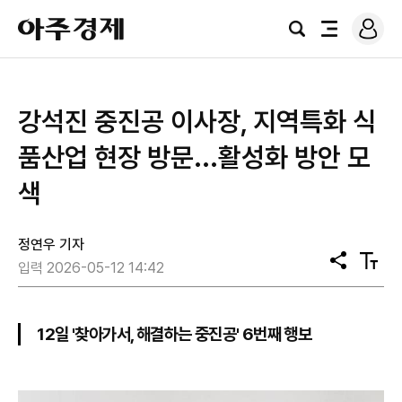
로
아
그
검
전
주
인
색
체
경
메
제
뉴
강석진 중진공 이사장, 지역특화 식
품산업 현장 방문...활성화 방안 모
색
정연우 기자
공
텍
입력 2026-05-12 14:42
유
스
트
크
기
12일 '찾아가서, 해결하는 중진공' 6번째 행보