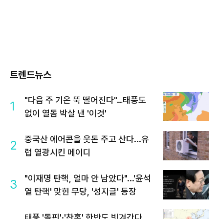
트렌드뉴스
"다음 주 기온 뚝 떨어진다"…태풍도
1
없이 열돔 박살 낸 '이것'
중국산 에어콘을 웃돈 주고 산다...유
2
럽 열광시킨 메이디
"이재명 탄핵, 얼마 안 남았다"...'윤석
3
열 탄핵' 맞힌 무당, '성지글' 등장
태풍 '돌핀'·'찬홈' 한반도 빗겨간다…