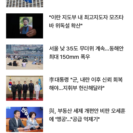
"이란 지도부 내 최고지도자 모즈타
바 위독설 확산"
서울 낮 35도 무더위 계속…동해안
최대 150㎜ 폭우
李대통령 "군, 내란 이후 신뢰 회복
해야…지휘부 헌신해달라"
與, 부동산 세제 개편안 비판 오세훈
에 '맹공'…"공급 억제기"