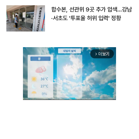
합수본, 선관위 9곳 추가 압색…강남
·서초도 '투표율 허위 입력' 정황
더보기
arrow_forward_ios
Unmute