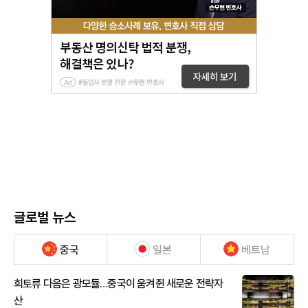
글로벌 뉴스
중국
일본
베트남
희토류 다음은 광모듈…중국이 움켜쥔 새로운 전략자
산