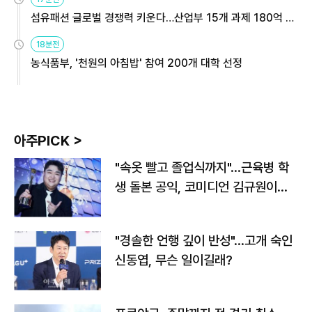
섬유패션 글로벌 경쟁력 키운다…산업부 15개 과제 180억 지
원
18분전
농식품부, '천원의 아침밥' 참여 200개 대학 선정
아주PICK >
"속옷 빨고 졸업식까지"…근육병 학
생 돌본 공익, 코미디언 김규원이었
다
"경솔한 언행 깊이 반성"…고개 숙인
신동엽, 무슨 일이길래?