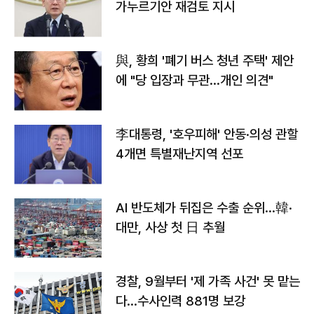
가누르기안 재검토 지시
與, 황희 '폐기 버스 청년 주택' 제안
에 "당 입장과 무관…개인 의견"
李대통령, '호우피해' 안동·의성 관할
4개면 특별재난지역 선포
AI 반도체가 뒤집은 수출 순위…韓·
대만, 사상 첫 日 추월
경찰, 9월부터 '제 가족 사건' 못 맡는
다…수사인력 881명 보강