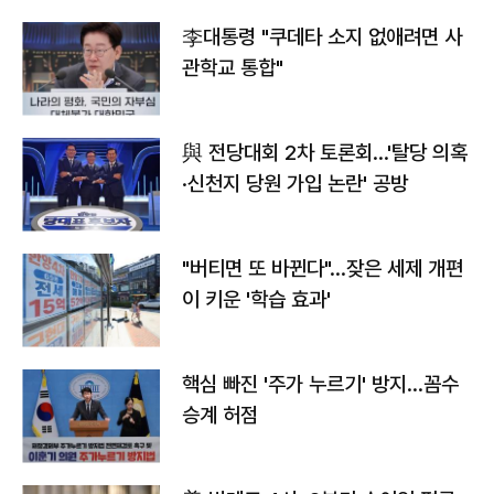
李대통령 "쿠데타 소지 없애려면 사
관학교 통합"
與 전당대회 2차 토론회…'탈당 의혹
·신천지 당원 가입 논란' 공방
"버티면 또 바뀐다"…잦은 세제 개편
이 키운 '학습 효과'
핵심 빠진 '주가 누르기' 방지…꼼수
승계 허점