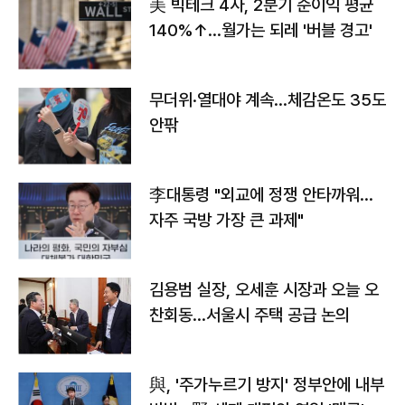
美 빅테크 4사, 2분기 순이익 평균
140%↑…월가는 되레 '버블 경고'
무더위·열대야 계속…체감온도 35도
안팎
李대통령 "외교에 정쟁 안타까워…
자주 국방 가장 큰 과제"
김용범 실장, 오세훈 시장과 오늘 오
찬회동...서울시 주택 공급 논의
與, '주가누르기 방지' 정부안에 내부