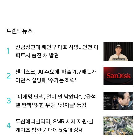
트렌드뉴스
신남성연대 배인규 대표 사망…인천 아
1
파트서 숨진 채 발견
샌디스크, AI 수요에 '매출 4.7배'…가
2
이던스 실망에 '주가는 하락'
"이재명 탄핵, 얼마 안 남았다"...'윤석
3
열 탄핵' 맞힌 무당, '성지글' 등장
두산에너빌리티, SMR 세제 지원·빌
4
게이츠 방한 기대에 5%대 강세