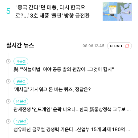
"중국 간다"던 태풍, 다시 한국으
5
로?...13호 태풍 '돌핀' 방향 급전환
실시간 뉴스
08.06 12:45
UPDATE
4분전
與 "'하늘이법' 여야 공동 발의 괜찮아…그것이 협치"
9분전
'캐시딜' 캐시워크 돈 버는 퀴즈, 정답은?
14분전
관세전쟁 '엔드게임' 윤곽 나오나…한국 新통상정책 교두보 활
용해야
17분전
섬유패션 글로벌 경쟁력 키운다…산업부 15개 과제 180억 지
원