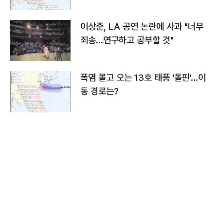
치와 이동경로는?
이상준, LA 공연 논란에 사과 "너무
죄송…연구하고 공부할 것"
폭염 몰고 오는 13호 태풍 '돌핀'…이
동 경로는?