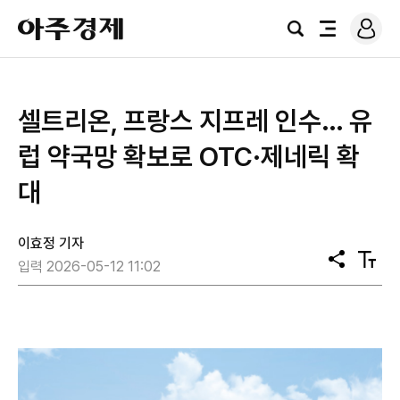
로
아
그
검
전
주
인
색
체
경
메
제
뉴
셀트리온, 프랑스 지프레 인수… 유
럽 약국망 확보로 OTC·제네릭 확
대
이효정 기자
공
텍
입력 2026-05-12 11:02
유
스
트
크
기