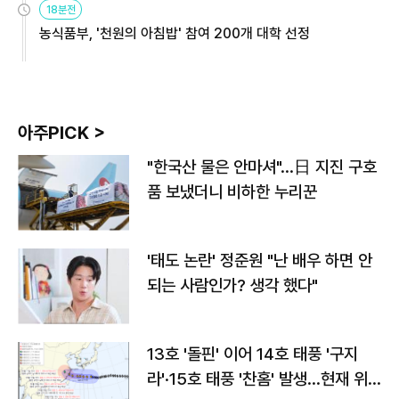
18분전
농식품부, '천원의 아침밥' 참여 200개 대학 선정
아주PICK >
"한국산 물은 안마셔"…日 지진 구호
품 보냈더니 비하한 누리꾼
'태도 논란' 정준원 "난 배우 하면 안
되는 사람인가? 생각 했다"
13호 '돌핀' 이어 14호 태풍 '구지
라'·15호 태풍 '찬홈' 발생…현재 위