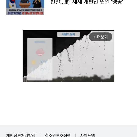
반발…野 세제 개편안 연일 '맹공'
더보기
arrow_forward_ios
Unmute
개인정보처리방침
청소년보호정책
사이트맵