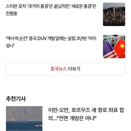
스티븐 로치 '과거의 홍콩'은 끝났지만 '새로운 홍콩'은
진행중
'역사적 순간' 중국 DUV 개발업체는 설립 3년된 '아이
성나'
중국뉴스
더보기
추천기사
이란·오만, 호르무즈 새 항로 좌표 합
의…"전면 개방은 아냐"