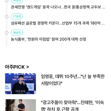
14분전
관세전쟁 '엔드게임' 윤곽 나오나…한국 新통상정책 교두보 활
용해야
17분전
섬유패션 글로벌 경쟁력 키운다…산업부 15개 과제 180억 지
원
18분전
농식품부, '천원의 아침밥' 참여 200개 대학 선정
아주PICK >
임영웅, 데뷔 10주년…"난 늘 부족한
사람이었다"
"광고주들이 찾아줘"…진태현, '이숙
캠' 하차 후 근황 공개