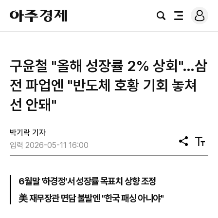
로
아
그
검
전
주
인
색
체
경
메
제
뉴
구윤철 "올해 성장률 2% 상회"…삼
전 파업엔 "반도체 호황 기회 놓쳐
선 안돼"
박기락 기자
공
텍
입력 2026-05-11 16:00
유
스
트
크
기
6월말 '하경정'서 성장률 목표치 상향 조정
美 재무장관 면담 불발엔 "한국 패싱 아니야"