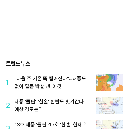
트렌드뉴스
"다음 주 기온 뚝 떨어진다"…태풍도
1
없이 열돔 박살 낸 '이것'
태풍 '돌핀'·'찬홈' 한반도 빗겨간다…
2
예상 경로는?
13호 태풍 '돌핀'·15호 '찬홈' 현재 위
3