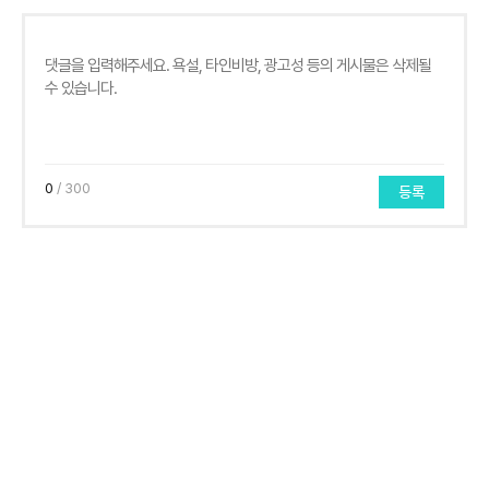
0
/ 300
등록