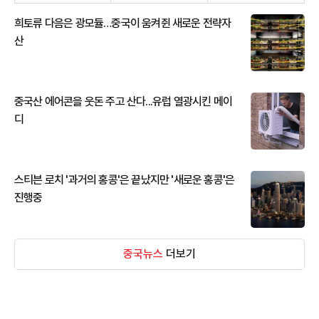
희토류 다음은 광모듈…중국이 움켜쥔 새로운 전략자
산
중국산 에어콘을 웃돈 주고 산다...유럽 열광시킨 메이
디
스티븐 로치 '과거의 홍콩'은 끝났지만 '새로운 홍콩'은
진행중
중국뉴스
더보기