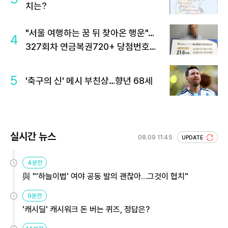
치는?
"서울 여행하는 꿈 뒤 찾아온 행운"…
4
327회차 연금복권720+ 당첨번호조
회 주목
5
'축구의 신' 메시 부친상…향년 68세
실시간 뉴스
08.09 11:45
UPDATE
4분전
與 "'하늘이법' 여야 공동 발의 괜찮아…그것이 협치"
9분전
'캐시딜' 캐시워크 돈 버는 퀴즈, 정답은?