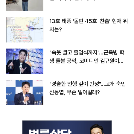
13호 태풍 '돌핀'·15호 '찬홈' 현재 위
치는?
"속옷 빨고 졸업식까지"…근육병 학
생 돌본 공익, 코미디언 김규원이었
다
"경솔한 언행 깊이 반성"…고개 숙인
신동엽, 무슨 일이길래?