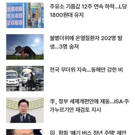
주유소 기름값 12주 연속 하락…L당
1800원대 유지
불볕더위에 온열질환자 202명 발
생…3명 숨져
전국 무더위 지속…동해안 강한 비
李, 정부 세제개편안에 제동…ISA·주
가누르기안 재검토 지시
與, 황희 '폐기 버스 청년 주택' 제안