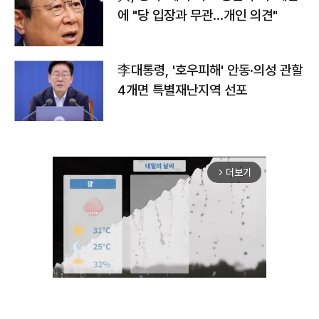
에 "당 입장과 무관…개인 의견"
李대통령, '호우피해' 안동·의성 관할
4개면 특별재난지역 선포
더보기
arrow_forward_ios
Unmute