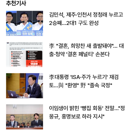
추천기사
김민석, 제주·인천서 정청래 누르고
2승째…2대1 구도 완성
李 "결혼, 희망찬 새 출발돼야"… 대
출·청약 '결혼 페널티' 손본다
李대통령 'ISA·주가 누르기' 재검
토…與 "환영" 野 "졸속 국정"
이임생이 밝힌 '빵집 회동' 전말…"정
몽규, 홍명보로 하라 지시"