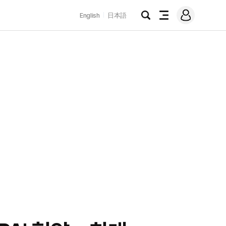
로
English
日本語
그
검
전
인
색
체
메
뉴