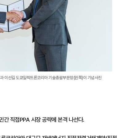
)과 이선길 도쿄일렉트론코리아 기술총괄부문장(왼쪽)이 기념사진
 민간 직접PPA 시장 공략에 본격 나선다.