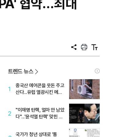
PA' 협약…최대
공
프
텍
유
린
스
트
트
크
기
트렌드 뉴스
중국산 에어콘을 웃돈 주고
1
산다...유럽 열광시킨 메이
디
"이재명 탄핵, 얼마 안 남았
2
다"...'윤석열 탄핵' 맞힌 무
당, '성지글' 등장
국가가 청년 상대로 '통