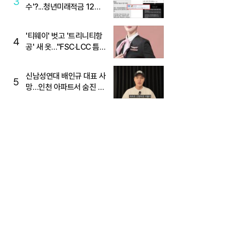
3
수'?...청년미래적금 12%
준다더니 "응, 오류야"
'티웨이' 벗고 '트리니티항
4
공' 새 옷…"FSC·LCC 틈
새, SSC 전략으로 공략"
신남성연대 배인규 대표 사
5
망…인천 아파트서 숨진 채
발견