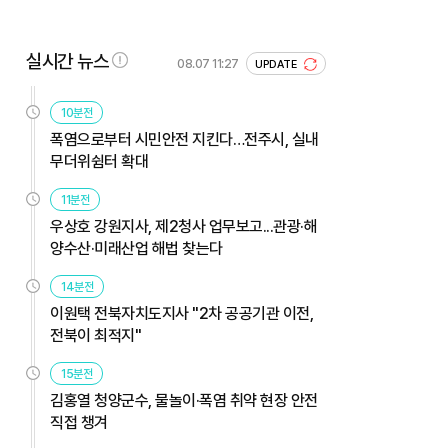
실시간 뉴스
08.07 11:27
UPDATE
10분전
폭염으로부터 시민안전 지킨다…전주시, 실내
무더위쉼터 확대
11분전
우상호 강원지사, 제2청사 업무보고...관광·해
양수산·미래산업 해법 찾는다
14분전
이원택 전북자치도지사 "2차 공공기관 이전,
전북이 최적지"
15분전
김홍열 청양군수, 물놀이·폭염 취약 현장 안전
직접 챙겨