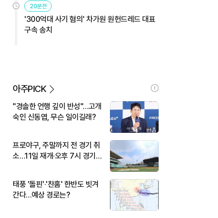
20분전
'300억대 사기 혐의' 차가원 원헌드레드 대표
구속 송치
아주PICK
"경솔한 언행 깊이 반성"…고개
숙인 신동엽, 무슨 일이길래?
프로야구, 주말까지 전 경기 취
소…11일 재개·오후 7시 경기
시작
태풍 '돌핀'·'찬홈' 한반도 빗겨
간다…예상 경로는?