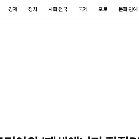
경제
정치
사회·전국
국제
포토
문화·연예