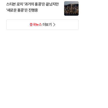
스티븐 로치 '과거의 홍콩'은 끝났지만
'새로운 홍콩'은 진행중
중국뉴스
더보기