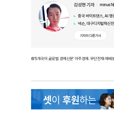
김성현 기자
minus1
중국 바이트댄스, AI 영
넥슨, 대구디지털혁신진
기자의 다른기사
©'5개국어 글로벌 경제신문' 아주경제. 무단전재·재배