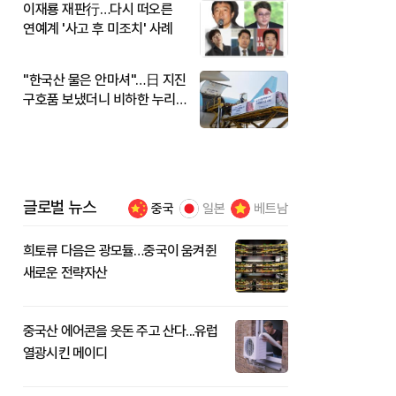
이재룡 재판行…다시 떠오른
연예계 '사고 후 미조치' 사례
"한국산 물은 안마셔"…日 지진
구호품 보냈더니 비하한 누리
꾼
글로벌 뉴스
중국
일본
베트남
희토류 다음은 광모듈…중국이 움켜쥔
새로운 전략자산
중국산 에어콘을 웃돈 주고 산다...유럽
열광시킨 메이디