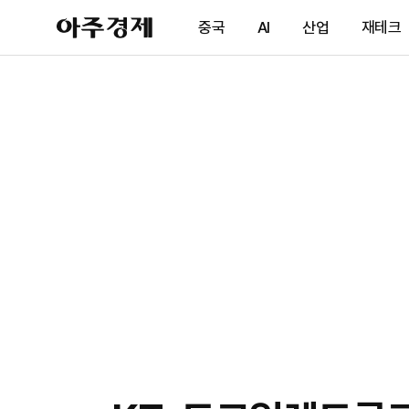
아
중국
AI
산업
재테크
주
경
제