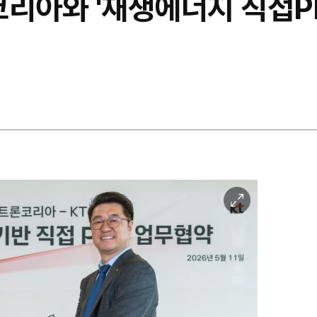
코리아와 '재생에너지 직접P
이
미
지
확
대