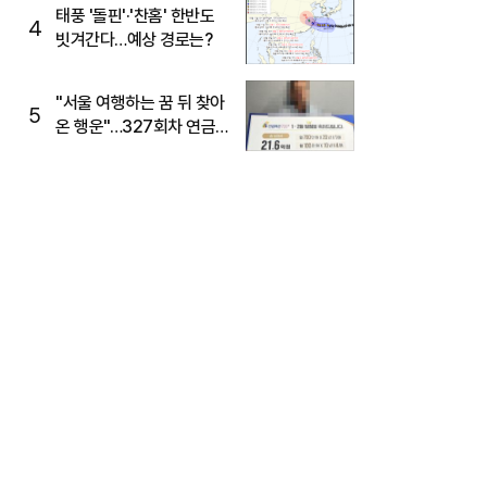
태풍 '돌핀'·'찬홈' 한반도
4
빗겨간다…예상 경로는?
"서울 여행하는 꿈 뒤 찾아
5
온 행운"…327회차 연금
복권720+ 당첨번호조회
주목