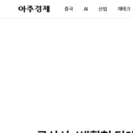
아
중국
AI
산업
재테크
주
경
제