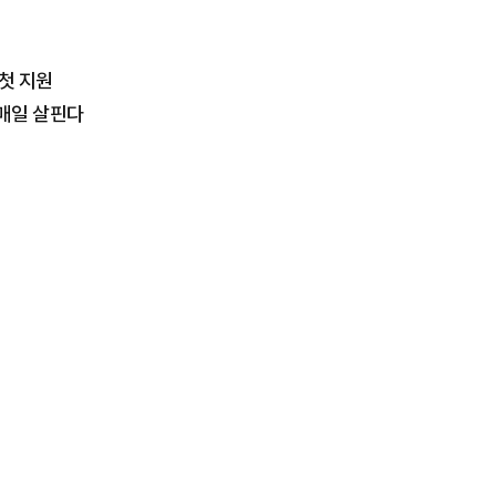
첫 지원
 매일 살핀다