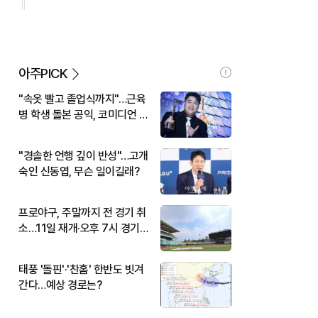
아주PICK
"속옷 빨고 졸업식까지"…근육
병 학생 돌본 공익, 코미디언 김
규원이었다
"경솔한 언행 깊이 반성"…고개
숙인 신동엽, 무슨 일이길래?
프로야구, 주말까지 전 경기 취
소…11일 재개·오후 7시 경기
시작
태풍 '돌핀'·'찬홈' 한반도 빗겨
간다…예상 경로는?