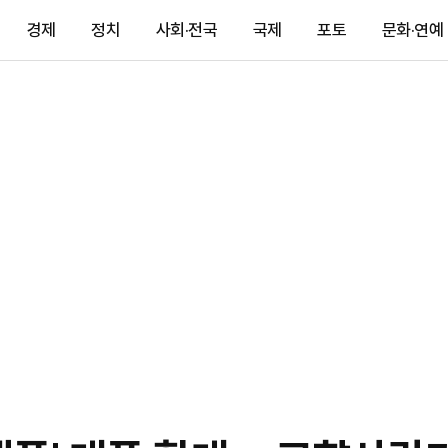
경제
정치
사회·전국
국제
포토
문화·연예