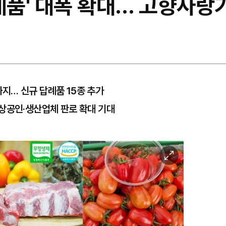
례품' 대폭 확대… 고향사랑
지… 신규 답례품 15종 추가
상공인·생산업체 판로 확대 기대
이
미
지
확
대