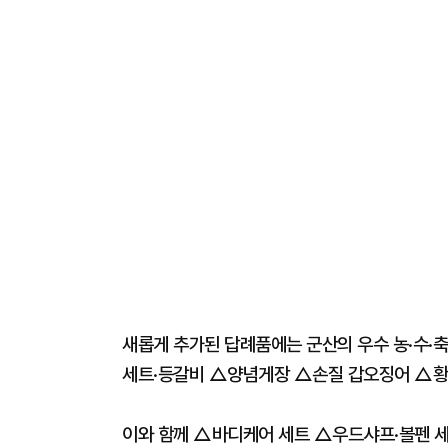
새롭게 추가된 답례품에는 군산의 우수 농·수·
세트·등갈비 △양념게장 △손질 갑오징어 △황
이와 함께 △바디케어 세트 △우드샤프·볼펜 세