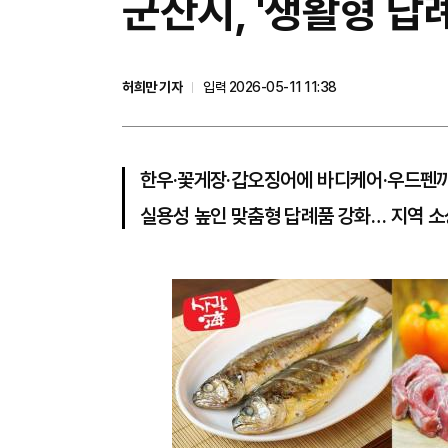
군산시, '생활형 답
허희만 기자
입력 2026-05-11 11:38
한우·꽃게장·갑오징어에 바디케어·우드펜까
실용성 높인 맞춤형 답례품 강화… 지역 소