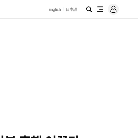
로
English
日本語
그
검
전
인
색
체
메
뉴