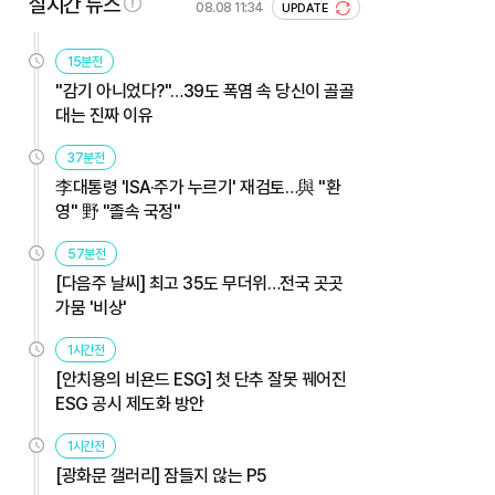
실시간 뉴스
08.08 11:34
UPDATE
15분전
"감기 아니었다?"…39도 폭염 속 당신이 골골
대는 진짜 이유
37분전
李대통령 'ISA·주가 누르기' 재검토…與 "환
영" 野 "졸속 국정"
57분전
[다음주 날씨] 최고 35도 무더위…전국 곳곳
가뭄 '비상'
1시간전
[안치용의 비욘드 ESG] 첫 단추 잘못 꿰어진
ESG 공시 제도화 방안
1시간전
[광화문 갤러리] 잠들지 않는 P5