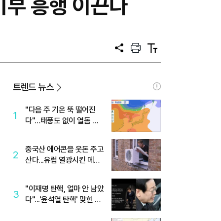
기부 흥행 이끈다
공
프
텍
유
린
스
트
트
크
기
트렌드 뉴스
"다음 주 기온 뚝 떨어진
1
다"…태풍도 없이 열돔 박
살 낸 '이것'
중국산 에어콘을 웃돈 주고
2
산다...유럽 열광시킨 메이
디
"이재명 탄핵, 얼마 안 남았
3
다"...'윤석열 탄핵' 맞힌 무
당, '성지글' 등장