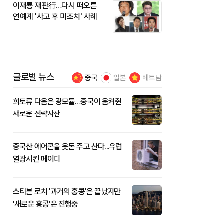
이재룡 재판行…다시 떠오른
연예계 '사고 후 미조치' 사례
글로벌 뉴스
중국
일본
베트남
희토류 다음은 광모듈…중국이 움켜쥔
새로운 전략자산
중국산 에어콘을 웃돈 주고 산다...유럽
열광시킨 메이디
스티븐 로치 '과거의 홍콩'은 끝났지만
'새로운 홍콩'은 진행중