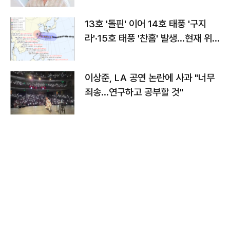
13호 '돌핀' 이어 14호 태풍 '구지
라'·15호 태풍 '찬홈' 발생…현재 위
치와 이동경로는?
이상준, LA 공연 논란에 사과 "너무
죄송…연구하고 공부할 것"