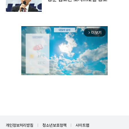
더보기
arrow_forward_ios
Unmute
개인정보처리방침
청소년보호정책
사이트맵