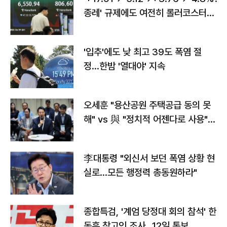
종레' 규제에도 여전히 롤러코스터
타는 코스피
'입추'에도 낮 최고 39도 폭염 절
정…한밤 '열대야' 지속
오세훈 "용산공원 주택공급 동의 못
해" vs 與 "정치적 어젠다로 사용"
맞불
李대통령 "외신서 보던 폭염 상황 현
실로…모든 행정력 총동원하라"
종합특검, '계엄 당정대 회의 참석' 한
동훈 참고인 조사...12일 통보