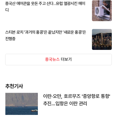
중국산 에어콘을 웃돈 주고 산다...유럽 열광시킨 메이
디
스티븐 로치 '과거의 홍콩'은 끝났지만 '새로운 홍콩'은
진행중
중국뉴스
더보기
추천기사
이란·오만, 호르무즈 '중앙항로 통항'
추진…입항은 이란 관리