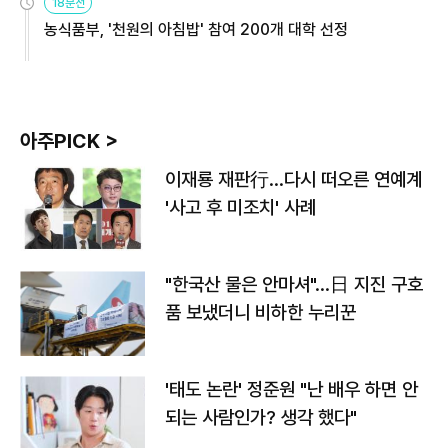
18분전
농식품부, '천원의 아침밥' 참여 200개 대학 선정
아주PICK >
이재룡 재판行…다시 떠오른 연예계
'사고 후 미조치' 사례
"한국산 물은 안마셔"…日 지진 구호
품 보냈더니 비하한 누리꾼
'태도 논란' 정준원 "난 배우 하면 안
되는 사람인가? 생각 했다"