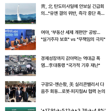
靑, 北 탄도미사일에 안보실 긴급회
의…"유엔 결의 위반, 즉각 중단 촉
구"
여야, '부동산 세제 개편안' 공방…
"실거주자 보호" vs "무책임의 극치"
경제성장까지 갉아먹는 역대급 폭
염…李대통령 "국가적 기후 재난"
구광모-젠슨황, 美 실리콘밸리서 다
음주 회동…로봇·피지컬AI 협력 논의
'+17.91→-5.12→+3.76→-4.8%'…'