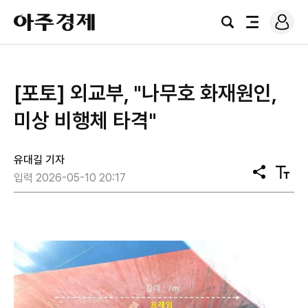
로
아
그
검
전
주
인
색
체
경
메
제
뉴
[포토] 외교부, "나무호 화재원인,
미상 비행체 타격"
유대길 기자
공
텍
입력 2026-05-10 20:17
유
스
트
크
기