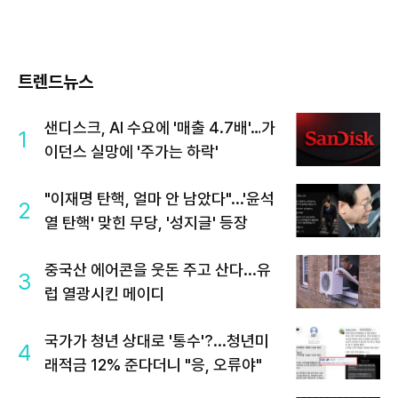
트렌드뉴스
샌디스크, AI 수요에 '매출 4.7배'…가
1
이던스 실망에 '주가는 하락'
"이재명 탄핵, 얼마 안 남았다"...'윤석
2
열 탄핵' 맞힌 무당, '성지글' 등장
중국산 에어콘을 웃돈 주고 산다...유
3
럽 열광시킨 메이디
국가가 청년 상대로 '통수'?...청년미
4
래적금 12% 준다더니 "응, 오류야"