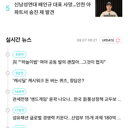
신남성연대 배인규 대표 사망…인천 아
5
파트서 숨진 채 발견
실시간 뉴스
08.07 06:21
UPDATE
4분전
與 "'하늘이법' 여야 공동 발의 괜찮아…그것이 협치"
9분전
'캐시딜' 캐시워크 돈 버는 퀴즈, 정답은?
14분전
관세전쟁 '엔드게임' 윤곽 나오나…한국 新통상정책 교두보 활
용해야
17분전
섬유패션 글로벌 경쟁력 키운다…산업부 15개 과제 180억 지
원