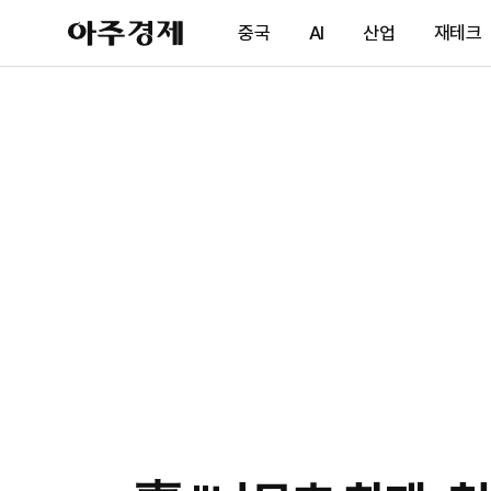
아
중국
AI
산업
재테크
주
경
제