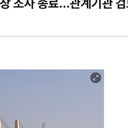
현장 조사 종료…관계기관 검
이
미
지
확
대