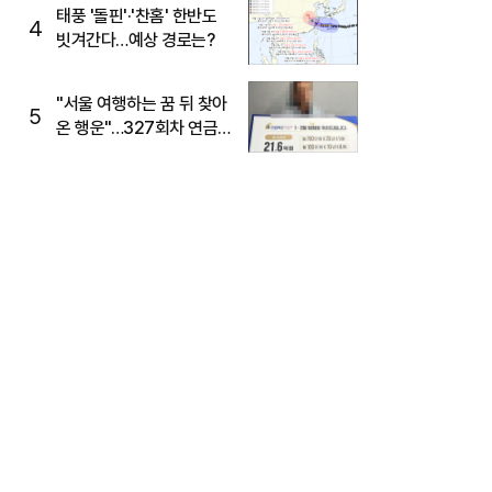
태풍 '돌핀'·'찬홈' 한반도
4
빗겨간다…예상 경로는?
"서울 여행하는 꿈 뒤 찾아
5
온 행운"…327회차 연금
복권720+ 당첨번호조회
주목