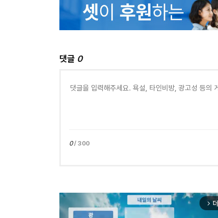
댓글
0
0
/ 300
더
arrow_forward_ios