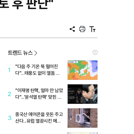
토 후 판단"
공
프
텍
유
린
스
트
트
크
기
트렌드 뉴스
"다음 주 기온 뚝 떨어진
1
다"…태풍도 없이 열돔 박
살 낸 '이것'
"이재명 탄핵, 얼마 안 남았
2
다"...'윤석열 탄핵' 맞힌 무
당, '성지글' 등장
중국산 에어콘을 웃돈 주고
3
산다...유럽 열광시킨 메이
디