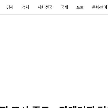
경제
정치
사회·전국
국제
포토
문화·연예