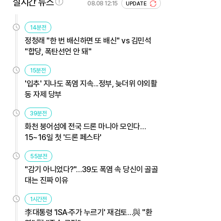
실시간 뉴스
08.08 12:15
UPDATE
14분전
정청래 "한 번 배신하면 또 배신" vs 김민석
"합당, 폭탄선언 안 돼"
15분전
'입추' 지나도 폭염 지속...정부, 늦더위 야외활
동 자제 당부
39분전
화천 붕어섬에 전국 드론 마니아 모인다…
15~16일 첫 '드론 페스타'
55분전
"감기 아니었다?"…39도 폭염 속 당신이 골골
대는 진짜 이유
1시간전
李대통령 'ISA·주가 누르기' 재검토…與 "환