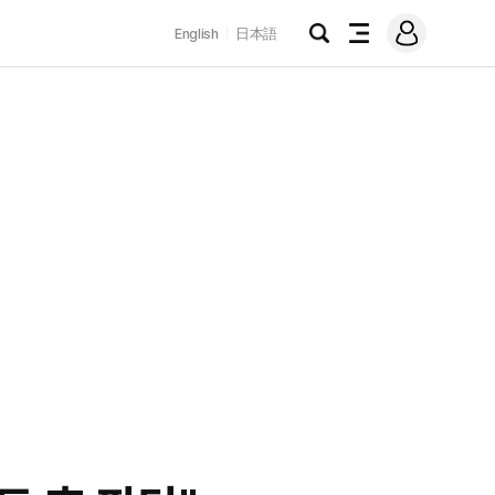
로
English
日本語
그
검
전
인
색
체
메
뉴