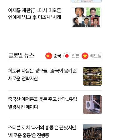
이재룡 재판行…다시 떠오른
연예계 '사고 후 미조치' 사례
글로벌 뉴스
중국
일본
베트남
희토류 다음은 광모듈…중국이 움켜쥔
새로운 전략자산
중국산 에어콘을 웃돈 주고 산다...유럽
열광시킨 메이디
스티븐 로치 '과거의 홍콩'은 끝났지만
'새로운 홍콩'은 진행중